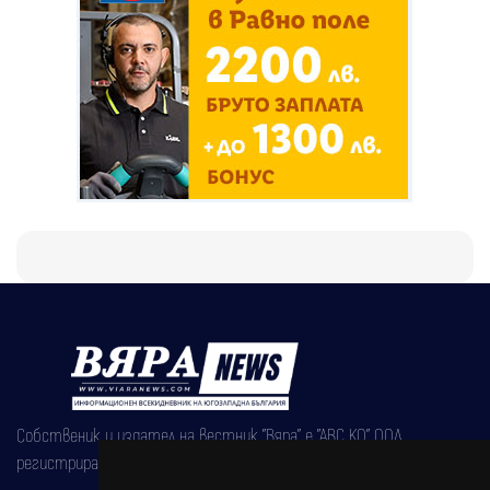
Собственик и издател на вестник "Вяра" е "АВС КО" ООД,
регистрирана на 08.05.2002 година.