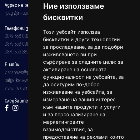
Адрес на редакцията
Ние използваме
Град Дупница, ул.''Христо Ботев" 43
бисквитки
Телефони за реклама и абонаменти
Този уебсайт използва
0879 356 082
бисквитки и други технологии
0879 356 098
за проследяване, за да подобри
0879 356 289
изживяването ви при
сърфиране за следните цели:
за
Е-мейл
активиране на основната
viaranews@gmail.com
функционалност на уебсайта
,
за
balgarkanews@gmail.com
да осигурим по-добро
viara_reklama@mail.bg
изживяване на уебсайта
,
за
измерване на вашия интерес
Следвайте ни:
към нашите продукти и услуги
и за персонализиране на
маркетинговите
взаимодействия
,
за
предоставяне на реклами които