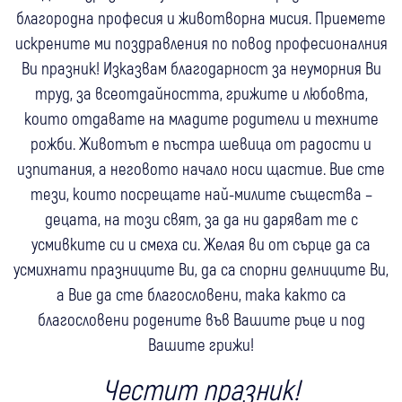
благородна професия и животворна мисия. Приемете
искрените ми поздравления по повод професионалния
Ви празник! Изказвам благодарност за неуморния Ви
труд, за всеотдайността, грижите и любовта,
които отдавате на младите родители и техните
рожби. Животът е пъстра шевица от радости и
изпитания, а неговото начало носи щастие. Вие сте
тези, които посрещате най-милите същества –
децата, на този свят, за да ни даряват те с
усмивките си и смеха си. Желая ви от сърце да са
усмихнати празниците Ви, да са спорни делниците Ви,
а Вие да сте благословени, така както са
благословени родените във Вашите ръце и под
Вашите грижи!
Честит празник!