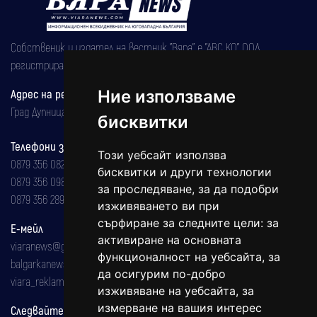
Собственик и издател на вестник "Вяра" е "АВС КО" ООД,
регистрирана на 08.05.2002 година.
Ние използваме
Адрес на редакцията
Град Дупница, ул.''Христо Ботев" 43
бисквитки
Телефони за реклама и абонаменти
Този уебсайт използва
0879 356 082
бисквитки и други технологии
0879 356 098
за проследяване, за да подобри
0879 356 289
изживяването ви при
сърфиране за следните цели:
за
Е-мейл
активиране на основната
viaranews@gmail.com
функционалност на уебсайта
,
за
balgarkanews@gmail.com
да осигурим по-добро
viara_reklama@mail.bg
изживяване на уебсайта
,
за
измерване на вашия интерес
Следвайте ни: