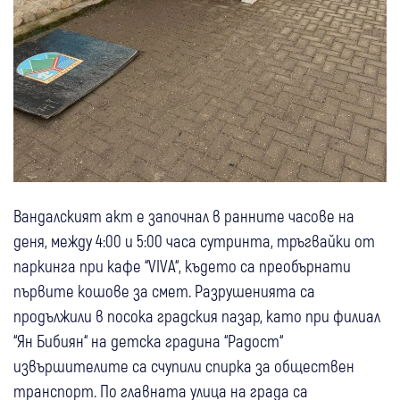
Вандалският акт е започнал в ранните часове на
деня, между 4:00 и 5:00 часа сутринта, тръгвайки от
паркинга при кафе “VIVA“, където са преобърнати
първите кошове за смет. Разрушенията са
продължили в посока градския пазар, като при филиал
“Ян Бибиян“ на детска градина “Радост“
извършителите са счупили спирка за обществен
транспорт. По главната улица на града са