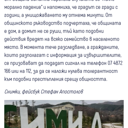
морално падение“ и напомниха, че градът се гради с
години, а унищожаването му отнема минути. От
общинското ръководство подчертаха, че общината
е дом, а домът не се руши, тъй като подобни
действия вредят на всяко семейство в населеното
място. В момента тече разследване, а гражданите,
които разполагат с информация за извършителите,
се призовават да подадат сигнал на телефон 07 4872
166 или на 112, за да се наложи нулева толерантност
към подобни престъпления срещу общността.
Снимки, фейсбук Стефан Апостолов