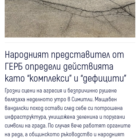
Народният представител от
ГЕРБ определи действията
като “комплекси” и “дефицити”
Грозни сцени на агресия и безпричинно рушене
белязаха неделното утро в Симитли. Мащабен
вандалски поход остави след себе си потрошена
инфраструктура, унищожена зеленина и поругани
символи на града. По случая вече работят органите
на реда, а общинското ръководство и народният