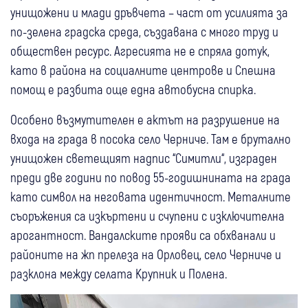
унищожени и млади дръвчета – част от усилията за
по-зелена градска среда, създавана с много труд и
обществен ресурс. Агресията не е спряла дотук,
като в района на социалните центрове и Спешна
помощ е разбита още една автобусна спирка.
Особено възмутителен е актът на разрушение на
входа на града в посока село Черниче. Там е брутално
унищожен светещият надпис “Симитли“, изграден
преди две години по повод 55-годишнината на града
като символ на неговата идентичност. Металните
съоръжения са изкъртени и счупени с изключителна
арогантност. Вандалските прояви са обхванали и
районите на жп прелеза на Орловец, село Черниче и
разклона между селата Крупник и Полена.