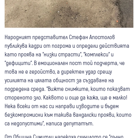
Народният представител Стефан Апостолов
публикува кадри от погрома и определи действията
като проява на “низки страсти“, “комплекси“ и
“дефицити“. В емоционален пост той подчерта, че
това не е геройство, а директен удар срещу
усилията на цялата общност за създаване на
подредена среда. “Вижте снимките, които показват
стореното зло. Каквото и още да кажа, ще е малко!
Нека всеки от нас си направи изводите и бъдем
безкомпромисни към такива вандалски прояви, които
са недопустими“, написа депутатът.
От Община Симитли нарекоха случилото се “пълно