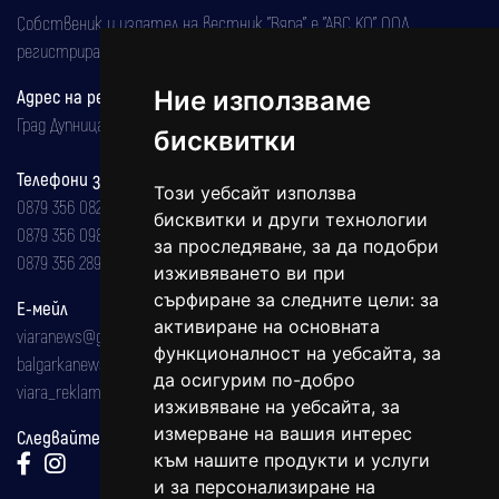
Собственик и издател на вестник "Вяра" е "АВС КО" ООД,
регистрирана на 08.05.2002 година.
Адрес на редакцията
Ние използваме
Град Дупница, ул.''Христо Ботев" 43
бисквитки
Телефони за реклама и абонаменти
Този уебсайт използва
0879 356 082
бисквитки и други технологии
0879 356 098
за проследяване, за да подобри
0879 356 289
изживяването ви при
сърфиране за следните цели:
за
Е-мейл
активиране на основната
viaranews@gmail.com
функционалност на уебсайта
,
за
balgarkanews@gmail.com
да осигурим по-добро
viara_reklama@mail.bg
изживяване на уебсайта
,
за
измерване на вашия интерес
Следвайте ни:
към нашите продукти и услуги
и за персонализиране на