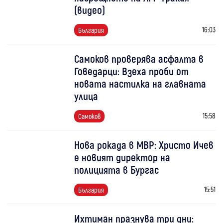
(видео)
16:03
България
Самоков проверява асфалта в
Говедарци: Взеха проби от
новата настилка на главната
улица
15:58
Самоков
Нова рокада в МВР: Христо Ичев
е новият директор на
полицията в Бургас
15:51
България
Ихтиман празнува три дни: