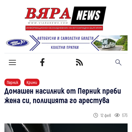
Перник
Крими
Домашен насилник от Перник преби
жена си, полицията го арестува
676
12 фев