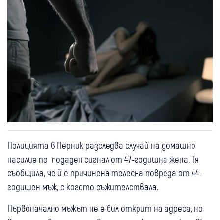
Полицията в Перник разследва случай на домашно
насилие по подаден сигнал от 47-годишна жена. Тя
съобщила, че й е причинена телесна повреда от 44-
годишен мъж, с когото съжителствала.
Първоначално мъжът не е бил открит на адреса, но