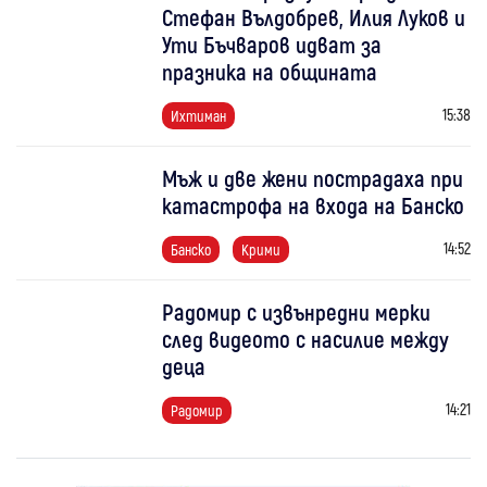
Стефан Вълдобрев, Илия Луков и
Ути Бъчваров идват за
празника на общината
15:38
Ихтиман
Мъж и две жени пострадаха при
катастрофа на входа на Банско
14:52
Банско
Крими
Радомир с извънредни мерки
след видеото с насилие между
деца
14:21
Радомир