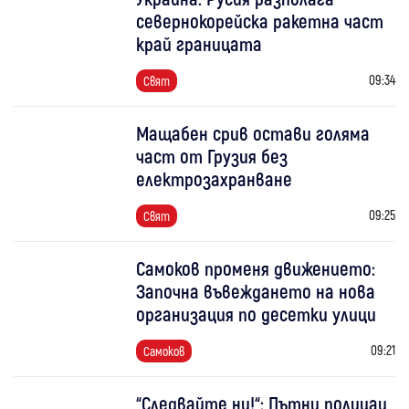
севернокорейска ракетна част
край границата
09:34
Свят
Мащабен срив остави голяма
част от Грузия без
електрозахранване
09:25
Свят
Самоков променя движението:
Започна въвеждането на нова
организация по десетки улици
09:21
Самоков
“Следвайте ни!“: Пътни полицаи