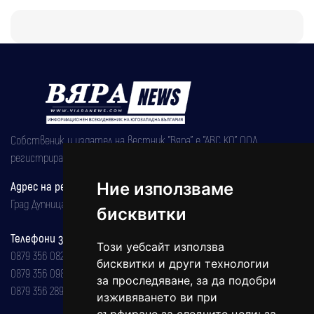
Собственик и издател на вестник "Вяра" е "АВС КО" ООД,
регистрирана на 08.05.2002 година.
Адрес на редакцията
Ние използваме
Град Дупница, ул.''Христо Ботев" 43
бисквитки
Телефони за реклама и абонаменти
Този уебсайт използва
0879 356 082
бисквитки и други технологии
0879 356 098
за проследяване, за да подобри
0879 356 289
изживяването ви при