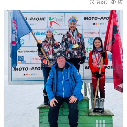
617
24 фев