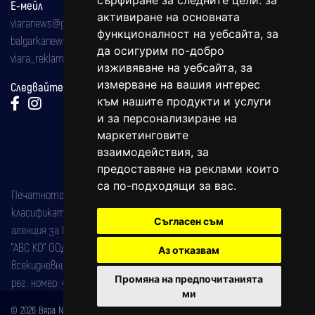
сърфиране за следните цели:
за
Е-мейл
активиране на основната
viaranews@gmail.com
функционалност на уебсайта
,
за
balgarkanews@gmail.com
да осигурим по-добро
viara_reklama@mail.bg
изживяване на уебсайта
,
за
измерване на вашия интерес
Следвайте ни:
към нашите продукти и услуги
и за персонализиране на
маркетинговите
взаимодействия
,
за
предоставяне на реклами които
са по-подходящи за вас
.
Печатното издание на вестника е регистрирано в националния
класификатор на печатните издания (Българска национална
Съгласен съм
агенция за ISSN) под номер: ISSN 1312-4722.
"АВС КО" ООД е притежател на марката: Вяра информационен
Аз отказвам
всекидневник на югозападна България, със свидетелство за марка
Промяна на предпочитанията
рег. номер: 47857/11.05.2004 година.
ми
© 2026 Вяра News Всички права запазени!