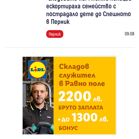
ескортираха семейство с
пострадало дете до Спешното
в Перник
09:08
Перник