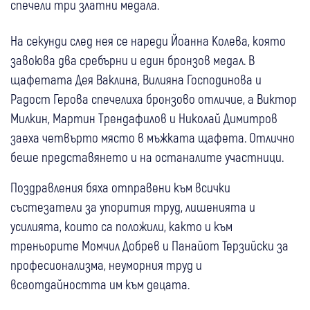
спечели три златни медала.
На секунди след нея се нареди Йоанна Колева, която
завоюва два сребърни и един бронзов медал. В
щафетата Дея Ваклина, Вилияна Господинова и
Радост Герова спечелиха бронзово отличие, а Виктор
Милкин, Мартин Трендафилов и Николай Димитров
заеха четвърто място в мъжката щафета. Отлично
беше представянето и на останалите участници.
Поздравления бяха отправени към всички
състезатели за упорития труд, лишенията и
усилията, които са положили, както и към
треньорите Момчил Добрев и Панайот Терзийски за
професионализма, неуморния труд и
всеотдайността им към децата.