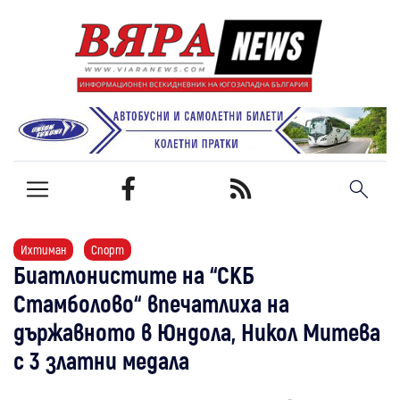
Ихтиман
Спорт
Биатлонистите на “СКБ
Стамболово“ впечатлиха на
държавното в Юндола, Никол Митева
с 3 златни медала