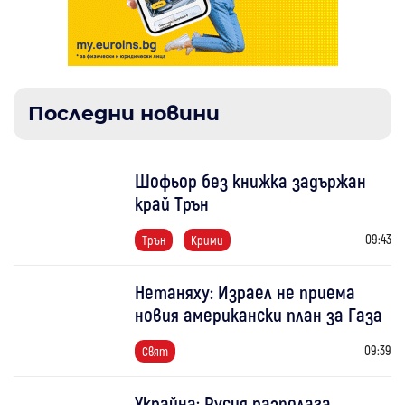
Последни новини
Шофьор без книжка задържан
край Трън
09:43
Трън
Крими
Нетаняху: Израел не приема
новия американски план за Газа
09:39
Свят
Украйна: Русия разполага