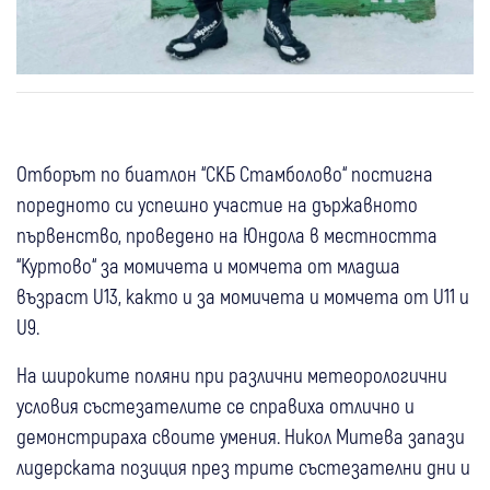
Отборът по биатлон “СКБ Стамболово“ постигна
поредното си успешно участие на държавното
първенство, проведено на Юндола в местността
“Куртово“ за момичета и момчета от младша
възраст U13, както и за момичета и момчета от U11 и
U9.
На широките поляни при различни метеорологични
условия състезателите се справиха отлично и
демонстрираха своите умения. Никол Митева запази
лидерската позиция през трите състезателни дни и