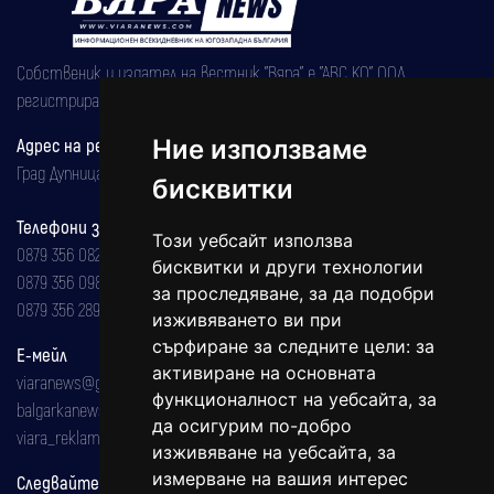
Собственик и издател на вестник "Вяра" е "АВС КО" ООД,
регистрирана на 08.05.2002 година.
Адрес на редакцията
Ние използваме
Град Дупница, ул.''Христо Ботев" 43
бисквитки
Телефони за реклама и абонаменти
Този уебсайт използва
0879 356 082
бисквитки и други технологии
0879 356 098
за проследяване, за да подобри
0879 356 289
изживяването ви при
сърфиране за следните цели:
за
Е-мейл
активиране на основната
viaranews@gmail.com
функционалност на уебсайта
,
за
balgarkanews@gmail.com
да осигурим по-добро
viara_reklama@mail.bg
изживяване на уебсайта
,
за
измерване на вашия интерес
Следвайте ни: