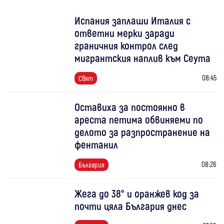
Испания заплаши Италия с
ответни мерки заради
граничния контрол след
мигрантския наплив към Сеута
08:45
Свят
Оставиха за постоянно в
ареста петима обвиняеми по
делото за разпространение на
фентанил
08:26
България
Жега до 38° и оранжев код за
почти цяла България днес