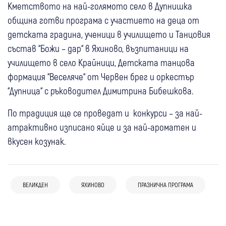
Кметството на най-голямото село в Дупнишка
община готви програма с участието на деца от
детската градина, ученици в училището и Танцовия
състав “Божи – дар“ в Яхиново, възпитаници на
училището в село Крайници, Детската танцова
формация “Веселяче“ от Червен брег и оркестър
“Дупница“ с ръководител Димитрина Бибешкова.
По традиция ще се проведат и конкурси – за най-
атрактивно изписано яйце и за най-ароматен и
вкусен козунак.
23 юни
Дупница
05 авг
Самоков
08 юли
В Яхиново ще строят склад: ОбС- Дупница,
Дупница
Боровец празнува 130 години с музика,
ВЕЛИКДЕН
ЯХИНОВО
ПРАЗНИЧНА ПРОГРАМА
взема решение по заявление на брата на
С вълнение и гордост училището в
спорт и забавления за цялото семейство
06 май
Самоков
Спорт
20 май
Гоце Делчев
зам.-кмета Христов за изграждане на
Яхиново изпрати своите седмокласници
Самоков посреща Giro d’Italia с празнична
Военен духов оркестър повежда
обекта
19 апр
България