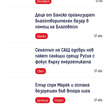
07:59
България
Деца от Банско организират
благотворителен базар в
помощ на Благовест
07 авг
Банско
Сенатът на САЩ одобри нов
пакет санкции срещу Русия с
фокус върху енергетиката
07 авг
Свят
Етър спря Марек и остана
безгрешен във Втора лига
07 авг
Дупница
Спорт