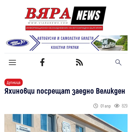
Дупница
Яхиновци посрещат заедно Великден
829
01 апр