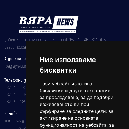
Собственик и издател на вестник "Вяра" е "АВС КО" ООД,
регистрирана на 08.05.2002 година.
Ние използваме
Адрес на редакцията
Град Дупница, ул.''Христо Ботев" 43
бисквитки
Телефони за реклама и абонаменти
Този уебсайт използва
0879 356 082
бисквитки и други технологии
0879 356 098
за проследяване, за да подобри
0879 356 289
изживяването ви при
сърфиране за следните цели:
за
Е-мейл
активиране на основната
viaranews@gmail.com
функционалност на уебсайта
,
за
balgarkanews@gmail.com