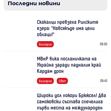
Последни новини
Скакалци превзеха Рилските
езера: “Навсякъде има цели
облаци!“
09:50
България
МВнР вика посланичката на
Украйна заради падналия край
Кардам дрон
09:43
България
Свят
Широки дол покори Брюксел! Два
самоковски състава спечелиха
първи места на международен