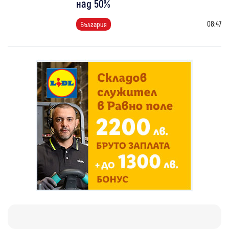
над 50%
08:47
България