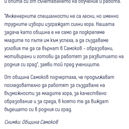
и опита си от съчетаването на обучение и работа.
“Инженерните специалности не са лесни, но именно
трудните избори изграждат силни хора. Нашата
задача като община е не само да подкрепяме
младите по пътя им към успеха, а да създаваме
условия те да се върнат в Самоков – образовани,
мотивирани и готови да работят за развитието на
родния си град“, заяви той пред учениците.
От община Самоков подчертаха, че продължават
последователно да работят за създаване на
възможности за младите хора, за качествено
образование и за среда, в която те да виждат
бъдещето си в родния си град.
Снимки: Община Самоков