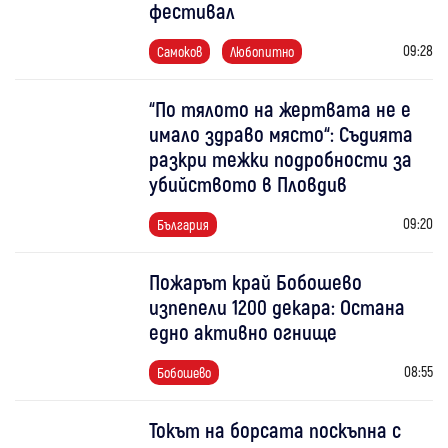
фестивал
09:28
Самоков
Любопитно
“По тялото на жертвата не е
имало здраво място“: Съдията
разкри тежки подробности за
убийството в Пловдив
09:20
България
Пожарът край Бобошево
изпепели 1200 декара: Остана
едно активно огнище
08:55
Бобошево
Токът на борсата поскъпна с