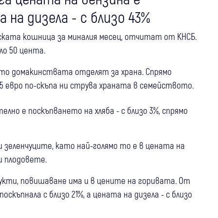
а на дизела - с близо 43%
ката кошница за миналия месец, отчитат от КНСБ.
оло 50 цента.
ято домакинствата отделят за храна. Спрямо
 5 евро по-скъпа ни струва храната в семейството.
елно е поскъпването на хляба - с близо 3%, спрямо
 зеленчуците, като най-голямо то е в цената на
и плодовете.
укти, повишаване има и в цените на горивата. От
скъпнала с близо 21%, а цената на дизела - с близо