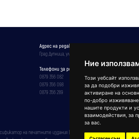
Адрес на редакцията
Град Дупница, ул.''Христо Ботев" 43
Ние използва
Телефони за реклама и абонаменти
0879 356 082
Този уебсайт използв
0879 356 098
за да подобри изживя
0879 356 289
активиране на основн
по-добро изживяване
нашите продукти и ус
взаимодействия
,
за 
за вас
.
фикатор на печатните издания (Българска национална агенция за ISSN)
Съгласен съм
Аз 