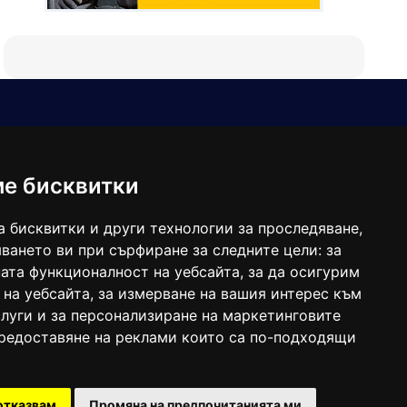
Е-мейл
Следвайте ни:
viaranews@gmail.com
balgarkanews@gmail.com
ме бисквитки
viara_reklama@mail.bg
а бисквитки и други технологии за проследяване,
ването ви при сърфиране за следните цели:
за
ата функционалност на уебсайта
,
за да осигурим
 на уебсайта
,
за измерване на вашия интерес към
луги и за персонализиране на маркетинговите
предоставяне на реклами които са по-подходящи
 под номер: ISSN 1312-4722.
отказвам
Промяна на предпочитанията ми