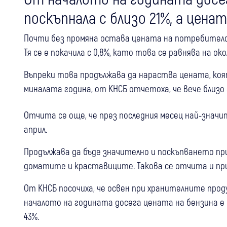
поскъпнала с близо 21%, а ценат
Почти без промяна остава цената на потребителс
Тя се е покачила с 0,8%, като това се равнява на ок
Въпреки това продължава да нараства цената, ко
миналата година, от КНСБ отчетоха, че вече близо
Отчита се още, че през последния месец най-значит
април.
Продължава да бъде значително и поскъпването при
доматите и краставиците. Такова се отчита и пр
От КНСБ посочиха, че освен при хранителните прод
началото на годината досега цената на бензина е по
43%.