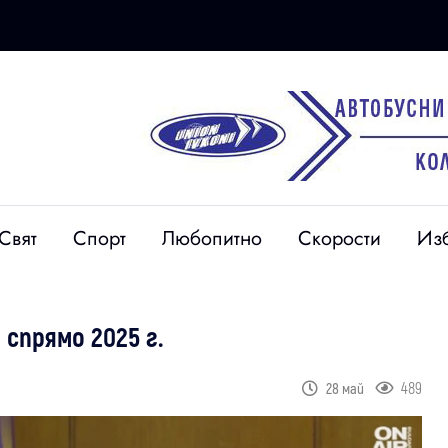
Свят
Спорт
Любопитно
Скорости
Из
 спрямо 2025 г.
489
28 май