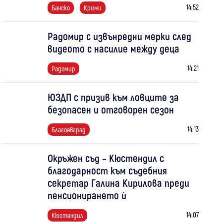
14:52
Банско
Крими
Радомир с извънредни мерки след
видеото с насилие между деца
14:21
Радомир
ЮЗДП с призив към ловците за
безопасен и отговорен сезон
14:13
Благоевград
Окръжен съд – Кюстендил с
благодарност към съдебния
секретар Галина Кирилова преди
пенсионирането ѝ
14:07
Кюстендил