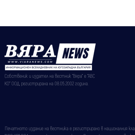
Собственик и издател на вестник "Вяра" е "АВС
КО" ООД, регистрирана на 08.05.2002 година.
Печатното издание на вестника е регистрирано в националния класи