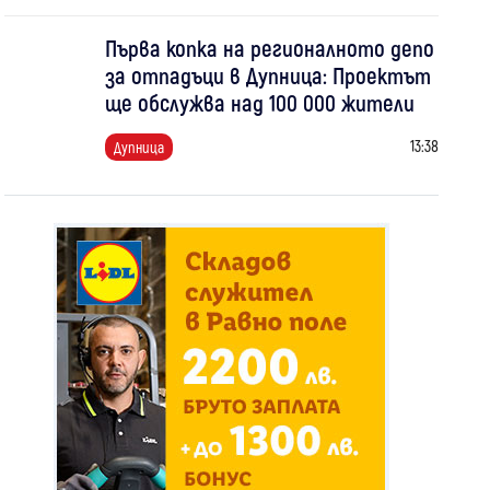
Първа копка на регионалното депо
за отпадъци в Дупница: Проектът
ще обслужва над 100 000 жители
13:38
Дупница