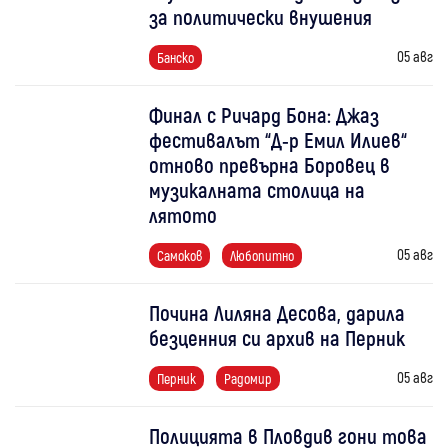
за политически внушения
05 авг
Банско
Финал с Ричард Бона: Джаз
фестивалът “Д-р Емил Илиев“
отново превърна Боровец в
музикалната столица на
лятото
05 авг
Самоков
Любопитно
Почина Лиляна Десова, дарила
безценния си архив на Перник
05 авг
Перник
Радомир
Полицията в Пловдив гони това