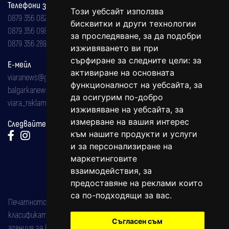
Телефони за реклама и абонаменти
Този уебсайт използва
0879 356 082
бисквитки и други технологии
0879 356 098
за проследяване, за да подобри
0879 356 289
изживяването ви при
сърфиране за следните цели:
за
Е-мейл
активиране на основната
viaranews@gmail.com
функционалност на уебсайта
,
за
balgarkanews@gmail.com
да осигурим по-добро
viara_reklama@mail.bg
изживяване на уебсайта
,
за
измерване на вашия интерес
Следвайте ни:
към нашите продукти и услуги
и за персонализиране на
маркетинговите
взаимодействия
,
за
предоставяне на реклами които
са по-подходящи за вас
.
Печатното издание на вестника е регистрирано в националния
класификатор на печатните издания (Българска национална
Съгласен съм
агенция за ISSN) под номер: ISSN 1312-4722.