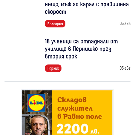
нещо, мъж го карал с превишена
скорост
05 авг
България
18 ученици са отпаднали от
училище в Пернишко през
втория срок
05 авг
Перник