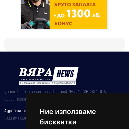
Собственик и издател на вестник "Вяра" е "АВС КО" ООД,
регистрирана на 08.05.2002 година.
Адрес на редакцията
Ние използваме
Град Дупница, ул.''Христо Ботев" 43
бисквитки