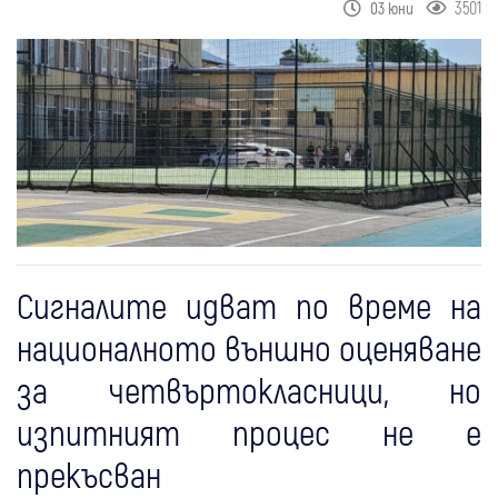
3501
03 юни
Сигналите идват по време на
националното външно оценяване
за четвъртокласници, но
изпитният процес не е
прекъсван