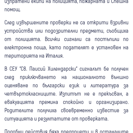
изпратени екипи на полицията, пожарната и Спешна
помощ.
След извършените проверки не са открити взривни
устройства или подозрителни предмети, съобщиха
от полицията. Всички сигнали са постъпили по
електронна поща, като подателят е установен на
територията на Италия.
В СЕУ “Св. Паисий Хилендарски“ сигналът бе получен
след приключването на националното външно
оценяване по български език и литература за
четвъртокласниците. Изпитът не е прекъсван, а
евакуацията премина спокойно и организирано.
Родителите получиха своевременно известие за
ситуацията и резултатите от проверката.
Подобни действия бяха предприети и в останалите