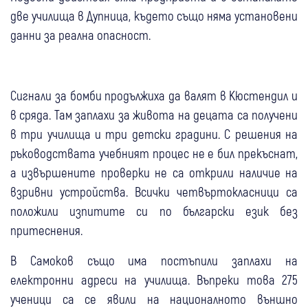
две училища в Дупница, където също няма установени
данни за реална опасност.
Сигнали за бомби продължиха да валят в Кюстендил и
в сряда. Там заплахи за живота на децата са получени
в три училища и три детски градини. С решения на
ръководствата учебният процес не е бил прекъснат,
а извършените проверки не са открили наличие на
взривни устройства. Всички четвъртокласници са
положили изпитите си по български език без
притеснения.
В Самоков също има постъпили заплахи на
електронни адреси на училища. Въпреки това 275
ученици са се явили на националното външно