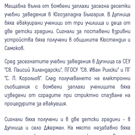
Мащабна вълна от бомбени заплахи засегна десетки
учебни заведения в Югозападна България. В Дупница
бяха евакуирани ученици от три училища и деца от
две детски градини. Сигнали за поставени взривни
устройства бяха получени в общините Кюстендил и
Самоков.
Сред засегнатите учебни заведения в Дупница са СЕУ
“Св. Паисий Хилендарски“, ПГОСУ “Св. Иван Рилски“ и ПГ
“С. П. Корольов“. След получаването на електронни
съобщения с бомбени заплахи учениците бяха
изведени от сградите при стриктно спазване на
процедурите за евакуация.
Сигнали бяха получени и в две детски градини – в
Дупница и село Джерман. На място незабавно бяха