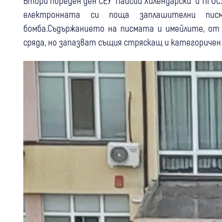
Втори пореден ден СЕУ “Паисий Хилендарски” и ПГОСУ 
електронната си поща заплашителни пис
бомба.Съдържанието на писмата и имейлите, от 
сряда, но запазват същия стряскащ и категоричен 