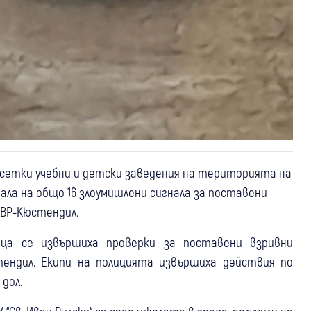
есетки учебни и детски заведения на територията на
рала на общо 16 злоумишлени сигнала за поставени
ВР-Кюстендил.
ца се извършиха проверки за поставени взривни
ендил. Екипи на полицията извършиха действия по
дол.