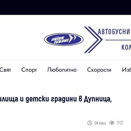
Свят
Спорт
Любопитно
Скорости
Из
илища и детски градини в Дупница,
1707
04 юни