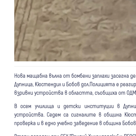
Нова мащабна вълна от бомбени заплахи засегна д
Дупница, Кюстендил и Бобов дол.Полицията е реаги
взривни устройства в областта, съобщиха от ОДМ
В осем училища и детски институции в Дупни
устройства. Седем са сигналите в община Кюст
проверка и в едно учебно заведение в община Бобов 