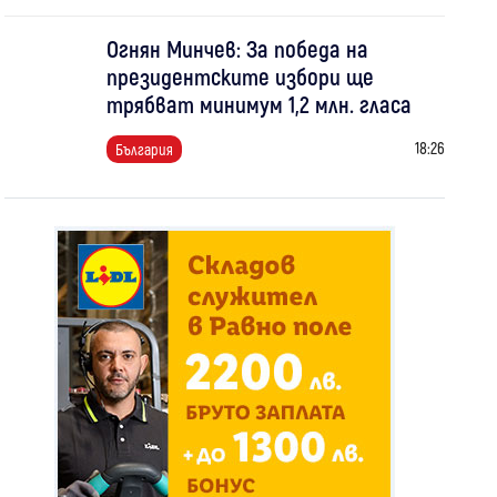
Огнян Минчев: За победа на
президентските избори ще
трябват минимум 1,2 млн. гласа
18:26
България