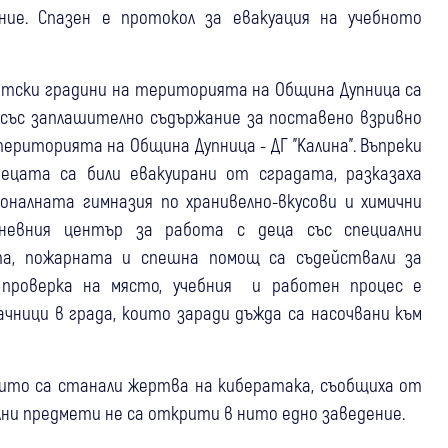
ние. Спазен е протокол за евакуация на учебното
етски градини на територията на Община Дупница са
 със заплашително съдържание за поставено взривно
ериторията на Община Дупница - ДГ "Калина". Въпреки
ецата са били евакуирани от сградата, разказаха
оналната гимназия по хранивелно-вкусови и химични
дневния център за работа с деца със специални
та, пожарната и спешна помощ са съдействали за
 проверка на място, учебния и работен процес е
ачници в града, които заради дъжда са насочвани към
ито са станали жертва на кибератака, съобщиха от
ни предмети не са открити в нито едно заведение.