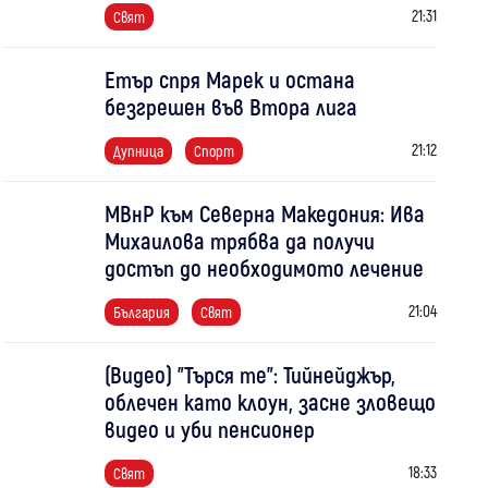
21:31
Свят
Етър спря Марек и остана
безгрешен във Втора лига
21:12
Дупница
Спорт
МВнР към Северна Македония: Ива
Михаилова трябва да получи
достъп до необходимото лечение
21:04
България
Свят
(Видео) "Търся те": Тийнейджър,
облечен като клоун, засне зловещо
видео и уби пенсионер
18:33
Свят