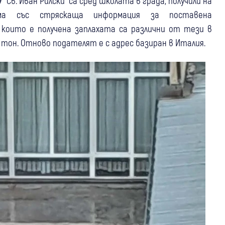
“Св. Иван Рилски“ са сред школата в града, получили на
ма със стряскаща информация за поставена
които е получена заплахата са различни от тези в
тон. Отново подателят е с адрес базиран в Италия.