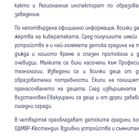
както и Регионалния инспекторат по образова
заведение.
По непотвърдена официално информация, всички д
жертва на кибератаката. Сред получилите имейл
устройство е и най-голямата детска градина на т
дъжда и лошото време е спазен протокола и д
очевидци. Малките са били насочени към Професи
технологии. Изведени са и всички деца от 
образователни потребности. Екипи на полиция
пренасочването на децата. След извършената
възстановен.Евакуирани са деца и от други забав
съседни сгради.
В четвъртък преобладават детските градини, ко
ОДМВР-Кюстендил. Взривни устройства и съмнител