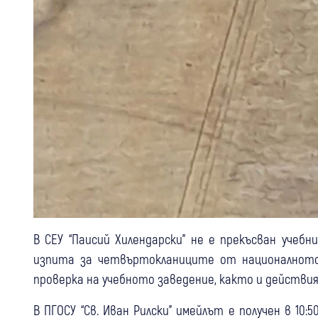
В СЕУ “Паисий Хилендарски” не е прекъсван учебн
изпита за четвъртокланиците от националното
проверка на учебното заведение, както и действия
В ПГОСУ “Св. Иван Рилски” имейлът е получен в 10: