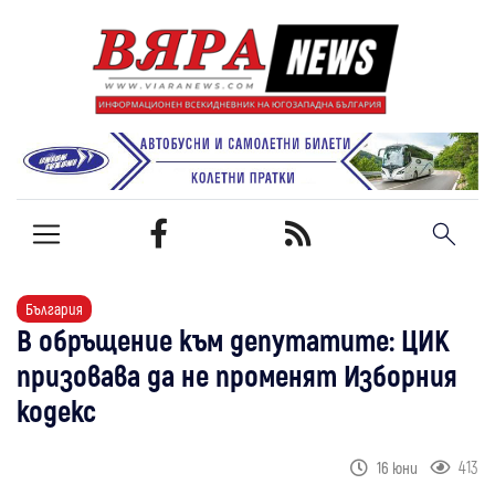
България
В обръщение към депутатите: ЦИК
призовава да не променят Изборния
кодекс
413
16 юни