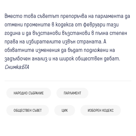
Вместо това съветът препоръчва на парламента да
отмени промените в кодекса от февруари тази
година и да възстанови възстанови в пълна степен
права на избирателите извън страната. А
обхватните изменения да бъдат подложени на
задълбочен анализ и на широк обществен дебат.
Снимка:БТА
НАРОДНО СЪБРАНИЕ
ПАРЛАМЕНТ
03 авг
България
05 авг
Благоевград
България
Кошница с грижа: Парламентът обяви
Възпитаник на ЮЗУ оглавява
31 юли
България
ОБЩЕСТВЕН СЪВЕТ
Свят
ЦИК
ИЗБОРЕН КОДЕКС
03 авг
България
поръчка за кафе, чай, ядки и напитки за
Антикорупционната комисия след жребий
31 юли
България
Външният министър: България никога не
Проф. Даниел Вълчев: Няма да участвам в
над 86 хил. евро
31 юли
България
Окончателно: Президентските избори са
е била официално част от “Коалицията на
предстоящите президентски избори
Бюджет 2026 влиза в битка в
на 25 октомври, балотажът – в Деня на
желаещите“