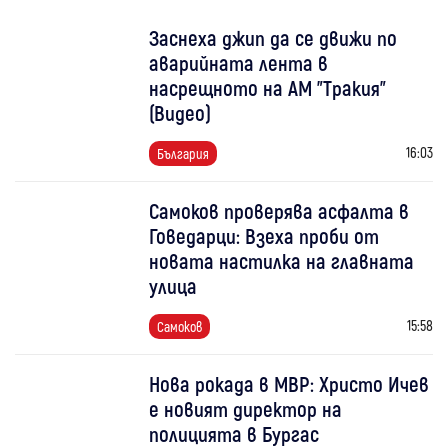
Заснеха джип да се движи по
аварийната лента в
насрещното на АМ "Тракия"
(Видео)
16:03
България
Самоков проверява асфалта в
Говедарци: Взеха проби от
новата настилка на главната
улица
15:58
Самоков
Нова рокада в МВР: Христо Ичев
е новият директор на
полицията в Бургас