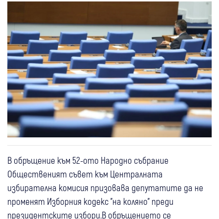
В обръщение към 52-ото Народно събрание
Общественият съвет към Централната
избирателна комисия призовава депутатите да не
променят Изборния кодекс "на коляно" преди
президентските избори.В обръщението се