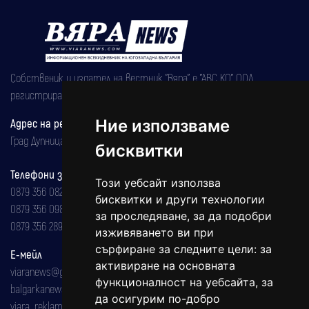
Собственик и издател на вестник "Вяра" е "АВС КО" ООД,
регистрирана на 08.05.2002 година.
Ние използваме
Адрес на редакцията
Град Дупница, ул.''Христо Ботев" 43
бисквитки
Телефони за реклама и абонаменти
Този уебсайт използва
0879 356 082
бисквитки и други технологии
0879 356 098
за проследяване, за да подобри
0879 356 289
изживяването ви при
сърфиране за следните цели:
за
Е-мейл
активиране на основната
viaranews@gmail.com
функционалност на уебсайта
,
за
balgarkanews@gmail.com
да осигурим по-добро
viara_reklama@mail.bg