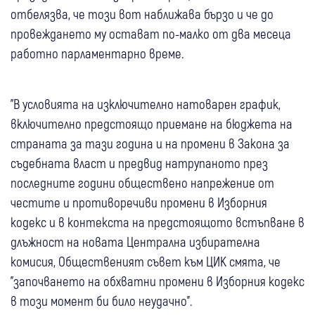
отбелязва, че този вот наближава бързо и че до
провеждането му остават по-малко от два месеца
работно парламентарно време.
"В условията на изключително натоварен график,
включително предстоящо приемане на бюджета на
страната за тази година и на промени в Закона за
съдебната власт и предвид натрупаното през
последните години обществено напрежение от
честите и противоречиви промени в Изборния
кодекс и в контекста на предстоящото встъпване в
длъжност на новата Централна избирателна
комисия, Общественият съвет към ЦИК смята, че
"започването на обхватни промени в Изборния кодекс
в този момент би било неудачно".