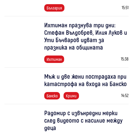
15:51
България
Ихтиман празнува три дни:
Стефан Вълдобрев, Илия Луков и
Ути Бъчваров идват за
празника на общината
15:38
Ихтиман
Мъж и две жени пострадаха при
катастрофа на входа на Банско
14:52
Банско
Крими
Радомир с извънредни мерки
след видеото с насилие между
деца