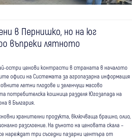
ни в Пернишко, но на юг
вро въпреки лятното
най-остри ценови контрасти в страната в началото
ните офиси на Системата за агропазарна информация
сновните летни плодове и зеленчуци масово
та потребителска кошница разделя Югозапада на
на в България.
новни хранителни продукта, включваща брашно, олио,
гионално разслоение. На дъното на ценовата скала –
се нареждат три съседни пазарни центъра от