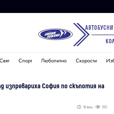
Свят
Спорт
Любопитно
Скорости
Из
д изпревариха София по скъпотия на
883
16 юни