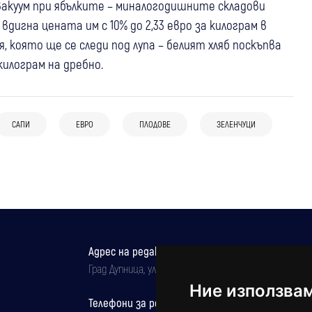
вакуум при ябълките – миналогодишните складови
дигна цената им с 10% до 2,33 евро за килограм в
 която ще се следи под лупа – белият хляб поскъпва
01 авг
България
килограм на дребно.
03 авг
Омбудсманът атакува пред
България
Конституционния съд промените за
БНБ пусна в обращение сребърна
29 юли
България
Скорости
минималната заплата и стажа: Над
колекционерска монета
САПИ
ЕВРО
ПЛОДОВЕ
ЗЕЛЕНЧУЦИ
Пътят до морето излиза с до 20 евро
300 000 души могат да бъдат
“Преображенски манастир“
по-скъп, имаме гарантирани доставки
засегнати
на горива за 3 месеца
Адрес на редакцията
Град Дупница, ул.''Христо Ботев" 43
Ние използва
Телефони за реклама и абонаменти