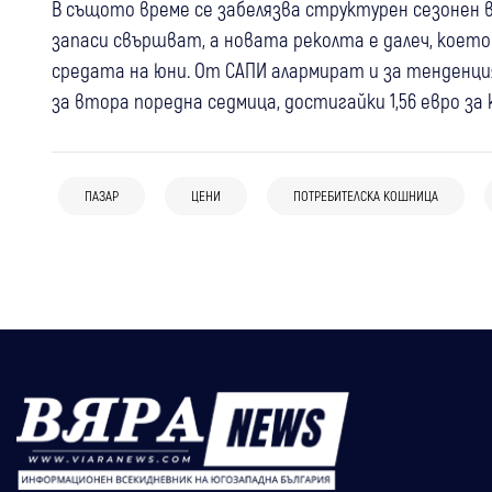
В същото време се забелязва структурен сезонен 
запаси свършват, а новата реколта е далеч, което в
средата на юни. От САПИ алармират и за тенденция,
за втора поредна седмица, достигайки 1,56 евро за 
07 авг
Кюстендил
Крими
02 авг
България
Монети за 100 евро изчезнаха от
Започват масови проверки за вноса на
закусвалня в Кюстендил – полицията
ПАЗАР
ЦЕНИ
ПОТРЕБИТЕЛСКА КОШНИЦА
29 юли
България
плодове и зеленчуци по границите с
бързо откри извършителя
С 30% нагоре: Годишната винетка
Турция и Северна Македония
става 64,50 евро от август