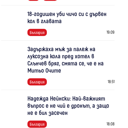
18-годишен уби чичо си с дървен
кол в главата
19:09
България
Задържаха мъж за палеж на
луксозна кола пред хотел в
Слънчев бряг, смята се, че е на
Митьо Очите
18:51
България
Надежда Нейнски: Най-важният
въпрос е не чий е дронът, а защо
не е бил засечен
18:08
България