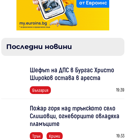
Последни новини
Шефът на ДПС в Бургас Христо
Широков остава в ареста
19:39
България
Пожар горя над трънското село
Слишовци, огнеборците овладяха
пламъците
19:33
Трън
Крими