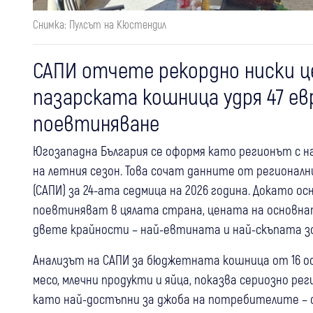
Снимка: Пулсът на Кюстендил
САПИ отчете рекордно ниски це
пазарската кошница удря 47 е
поевтиняване
Югозападна България се оформя като регионът с 
на летния сезон. Това сочат данните от регионал
(САПИ) за 24-ата седмица на 2026 година. Докато о
поевтиняват в цялата страна, цената на основна
двете крайности – най-евтината и най-скъпата зо
Анализът на САПИ за бюджетната кошница от 16 ос
месо, млечни продукти и яйца, показва сериозно ре
като най-достъпни за джоба на потребителите – 