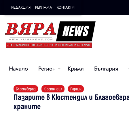
РЕДАКЦИЯ
РЕКЛАМА
КОНТАКТИ
Начало
Регион
Крими
България
Благоевград
Кюстендил
Перник
Пазарите в Кюстендил и Благоевгра
храните