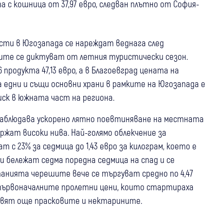
 с кошница от 37,97 евро, следван плътно от София-
асти в Югозапада се нареждат веднага след
ните се диктуват от летния туристически сезон.
родукта 47,13 евро, а в Благоевград цената на
а едни и същи основни храни в рамките на Югозапада е
иск в южната част на региона.
 наблюдава ускорено лятно поевтиняване на местната
ржат високи нива. Най-голямо облекчение за
с 23% за седмица до 1,43 евро за килограм, което е
и бележат седма поредна седмица на спад и се
ампанията черешите вече се търгуват средно по 4,47
с първоначалните пролетни цени, които стартираха
 вървят още прасковите и нектарините.