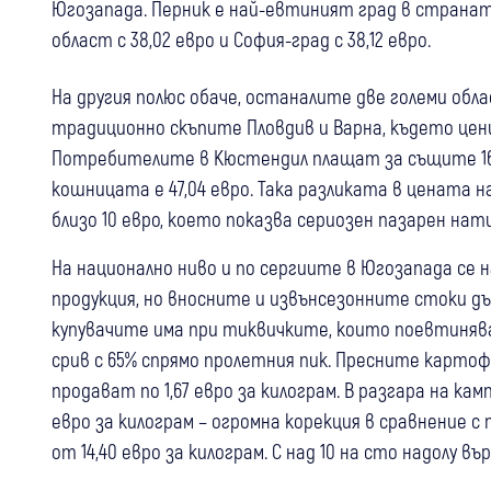
Югозапада. Перник е най-евтиният град в страната
област с 38,02 евро и София-град с 38,12 евро.
На другия полюс обаче, останалите две големи обл
традиционно скъпите Пловдив и Варна, където це
Потребителите в Кюстендил плащат за същите 16 п
кошницата е 47,04 евро. Така разликата в цената н
близо 10 евро, което показва сериозен пазарен нат
На национално ниво и по сергиите в Югозапада се
продукция, но вносните и извънсезонните стоки дъ
купувачите има при тиквичките, които поевтиняват 
срив с 65% спрямо пролетния пик. Пресните картоф
продават по 1,67 евро за килограм. В разгара на к
евро за килограм – огромна корекция в сравнение 
от 14,40 евро за килограм. С над 10 на сто надолу