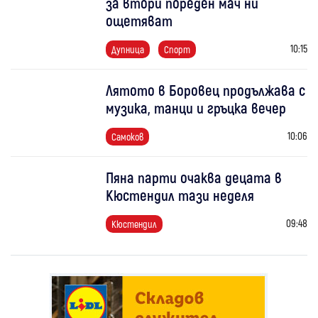
за втори пореден мач ни
ощетяват
10:15
Дупница
Спорт
Лятото в Боровец продължава с
музика, танци и гръцка вечер
10:06
Самоков
Пяна парти очаква децата в
Кюстендил тази неделя
09:48
Кюстендил