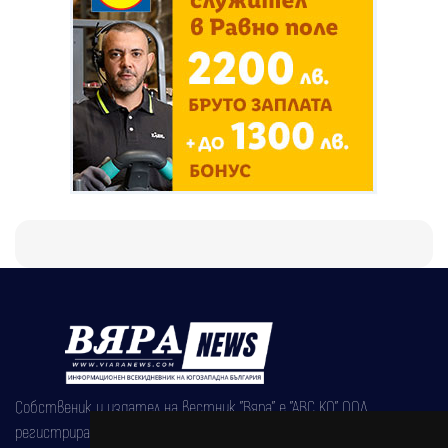
Собственик и издател на вестник "Вяра" е "АВС КО" ООД,
регистрирана на 08.05.2002 година.