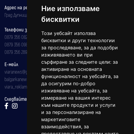
Адрес на редакцията
Ние използваме
Град Дупница, ул.''Христо Ботев" 43
бисквитки
Телефони за реклама и абонаменти
Този уебсайт използва
0879 356 082
бисквитки и други технологии
0879 356 098
за проследяване, за да подобри
0879 356 289
изживяването ви при
сърфиране за следните цели:
за
Е-мейл
активиране на основната
viaranews@gmail.com
функционалност на уебсайта
,
за
balgarkanews@gmail.com
да осигурим по-добро
viara_reklama@mail.bg
изживяване на уебсайта
,
за
измерване на вашия интерес
Следвайте ни:
към нашите продукти и услуги
и за персонализиране на
маркетинговите
взаимодействия
,
за
предоставяне на реклами които