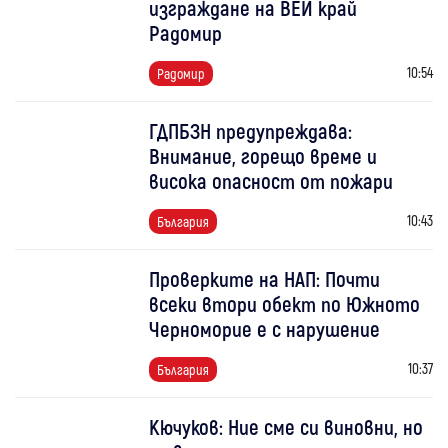
изграждане на ВЕИ край
Радомир
10:54
Радомир
ГДПБЗН предупреждава:
Внимание, горещо време и
висока опасност от пожари
10:43
България
Проверките на НАП: Почти
всеки втори обект по Южното
Черноморие е с нарушение
10:37
България
Кючуков: Ние сме си виновни, но