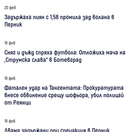
20 фев
Задържаха пиян с 1,58 промила зад волана в
Перник
19 фев
Сняг и дъжд спряха футбола: Отложиха мача на
„Струмска слава“ в Ботевград
19 фев
Фатален удар на Тангентата: Прокуратурата
внесе обвинение срещу шофьора, убил полицай
от Реянци
19 фев
Двама задържани при спецакция в Перник,