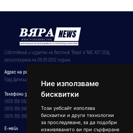
Собственик и издател на вестник "Вяра" е "АВС КО" ООД,
регистрирана на 08.05.2002 година.
Адрес на редакцията
Град Дупница, ул.''Христо Ботев" 43
Ние използваме
бисквитки
Телефони за реклама и абонаменти
0879 356 082
Този уебсайт използва
0879 356 098
бисквитки и други технологии
0879 356 289
за проследяване, за да подобри
Е-мейл
изживяването ви при сърфиране