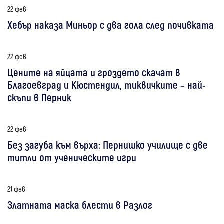
22 фев
Хебър наказа Миньор с два гола след почивката
22 фев
Цените на яйцата и гроздето скачат в
Благоевград и Кюстендил, тиквичките – най-
скъпи в Перник
22 фев
Без загуба към върха: Пернишко училище с две
титли от ученическите игри
21 фев
Златната маска блести в Разлог