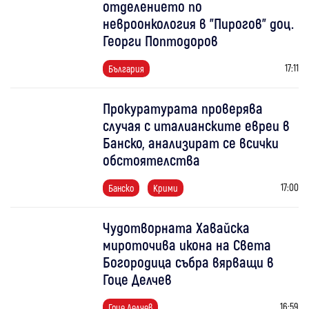
отделението по
невроонкология в "Пирогов" доц.
Георги Поптодоров
17:11
България
Прокуратурата проверява
случая с италианските евреи в
Банско, анализират се всички
обстоятелства
17:00
Банско
Крими
Чудотворната Хавайска
мироточива икона на Света
Богородица събра вярващи в
Гоце Делчев
16:59
Гоце Делчев