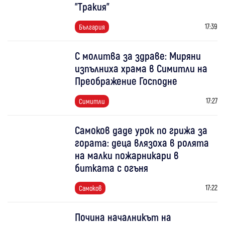
"Тракия"
17:39
България
С молитва за здраве: Миряни
изпълниха храма в Симитли на
Преображение Господне
17:27
Симитли
Самоков даде урок по грижа за
гората: деца влязоха в ролята
на малки пожарникари в
битката с огъня
17:22
Самоков
Почина началникът на