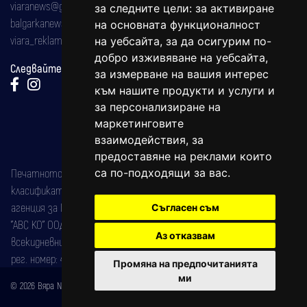
viaranews@gmail.com
за следните цели:
за активиране
balgarkanews@gmail.com
на основната функционалност
viara_reklama@mail.bg
на уебсайта
,
за да осигурим по-
добро изживяване на уебсайта
,
Следвайте ни:
за измерване на вашия интерес
към нашите продукти и услуги и
за персонализиране на
маркетинговите
взаимодействия
,
за
предоставяне на реклами които
Печатното издание на вестника е регистрирано в националния
са по-подходящи за вас
.
класификатор на печатните издания (Българска национална
агенция за ISSN) под номер: ISSN 1312-4722.
Съгласен съм
"АВС КО" ООД е притежател на марката: Вяра информационен
Аз отказвам
всекидневник на югозападна България, със свидетелство за марка
рег. номер: 47857/11.05.2004 година.
Промяна на предпочитанията
ми
© 2026 Вяра News Всички права запазени!
Created by
DREAMmedia Creative Studio