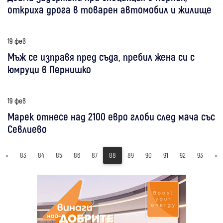
откриха дрога в товарен автомобил и жилище
19 фев
Мъж се изправя пред съда, пребил жена си с
юмруци в Пернишко
19 фев
Марек отнесе над 2100 евро глоби след мача със
Севлиево
«
83
84
85
86
87
88
89
90
91
92
93
»