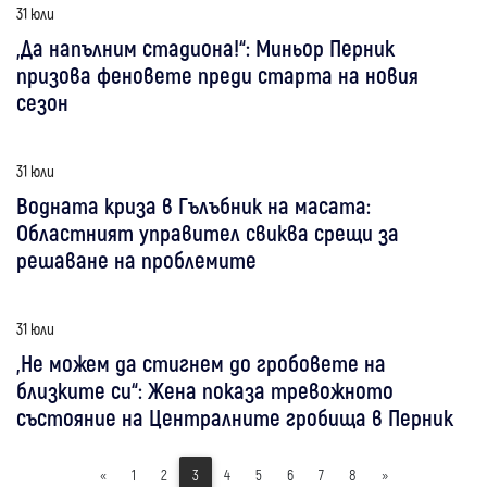
31 юли
„Да напълним стадиона!“: Миньор Перник
призова феновете преди старта на новия
сезон
31 юли
Водната криза в Гълъбник на масата:
Областният управител свиква срещи за
решаване на проблемите
31 юли
„Не можем да стигнем до гробовете на
близките си“: Жена показа тревожното
състояние на Централните гробища в Перник
«
1
2
3
4
5
6
7
8
»