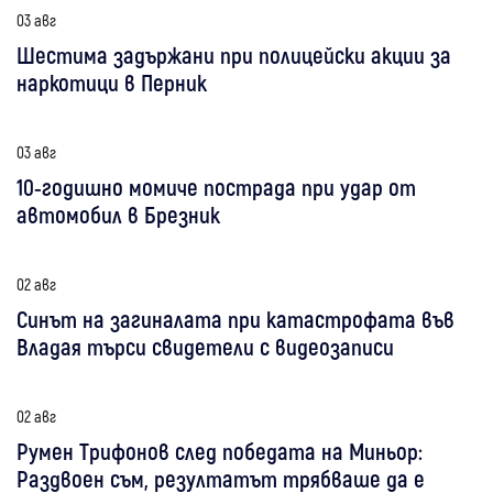
03 авг
Шестима задържани при полицейски акции за
наркотици в Перник
03 авг
10-годишно момиче пострада при удар от
автомобил в Брезник
02 авг
Синът на загиналата при катастрофата във
Владая търси свидетели с видеозаписи
02 авг
Румен Трифонов след победата на Миньор:
Раздвоен съм, резултатът трябваше да е