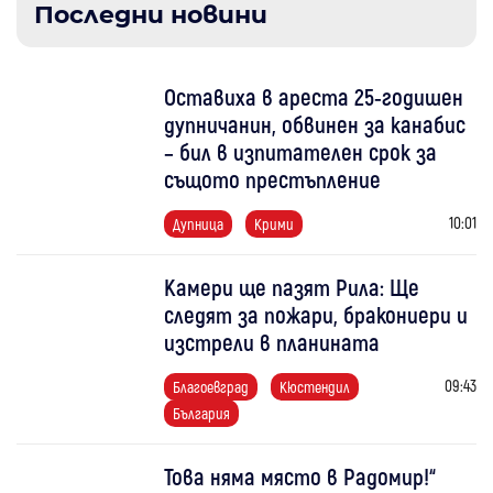
Последни новини
Оставиха в ареста 25-годишен
дупничанин, обвинен за канабис
– бил в изпитателен срок за
същото престъпление
10:01
Дупница
Крими
Камери ще пазят Рила: Ще
следят за пожари, бракониери и
изстрели в планината
09:43
Благоевград
Кюстендил
България
Това няма място в Радомир!“