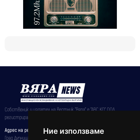
Собственик и издател на вестник "Вяра" е "АВС КО" ООД,
регистрирана на 08.05.2002 година.
Адрес на редакцията
Ние използваме
Град Дупница, ул.''Христо Ботев" 43