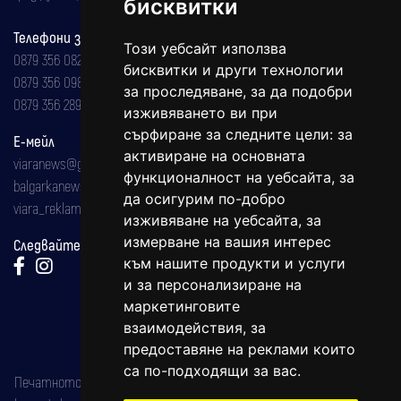
бисквитки
Телефони за реклама и абонаменти
Този уебсайт използва
0879 356 082
бисквитки и други технологии
0879 356 098
за проследяване, за да подобри
0879 356 289
изживяването ви при
сърфиране за следните цели:
за
Е-мейл
активиране на основната
viaranews@gmail.com
функционалност на уебсайта
,
за
balgarkanews@gmail.com
да осигурим по-добро
viara_reklama@mail.bg
изживяване на уебсайта
,
за
измерване на вашия интерес
Следвайте ни:
към нашите продукти и услуги
и за персонализиране на
маркетинговите
взаимодействия
,
за
предоставяне на реклами които
са по-подходящи за вас
.
Печатното издание на вестника е регистрирано в националния