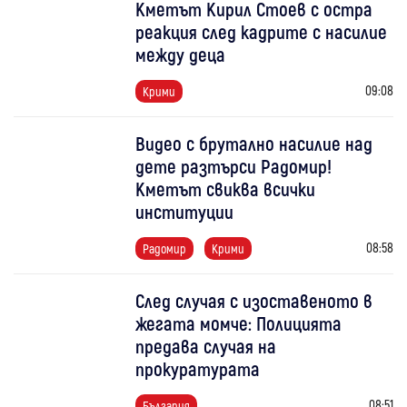
Кметът Кирил Стоев с остра
реакция след кадрите с насилие
между деца
09:08
Крими
Видео с брутално насилие над
дете разтърси Радомир!
Кметът свиква всички
институции
08:58
Радомир
Крими
След случая с изоставеното в
жегата момче: Полицията
предава случая на
прокуратурата
08:51
България