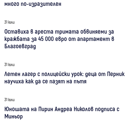
много по-изразителен
31 юли
Оставиха в ареста тримата обвиняеми за
кражбата за 45 000 евро от апартамент в
Благоевград
31 юли
Летен лагер с полицейски урок: деца от Перник
научиха как да се пазят на пътя
31 юли
Юношата на Пирин Андреа Николов подписа с
Миньор