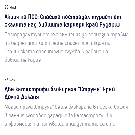
28 юли
Акция на ПСС: Спасиха пострадал турист от
скалите над бившите кариери край Рударци
Пострадал турист със съмнения за сериозна травма
на бедрената кост беше спасен при акция на
Планинската спасителна служба в района на
бившите карие
27 юли
Две катастрофи блокираха "Струма" край
Долна Диканя
Магистрала „Струма“ беше блокирана в посока София
в ранния следобед заради две катастрофи. По
информация на пътуващи инцидентите са ста