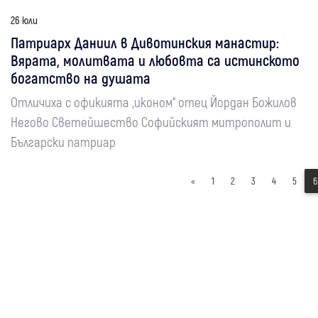
26 юли
Патриарх Даниил в Дивотинския манастир:
Вярата, молитвата и любовта са истинското
богатство на душата
Отличиха с офикията „иконом“ отец Йордан Божилов
Негово Светейшество Софийският митрополит и
Български патриар
«
1
2
3
4
5
6