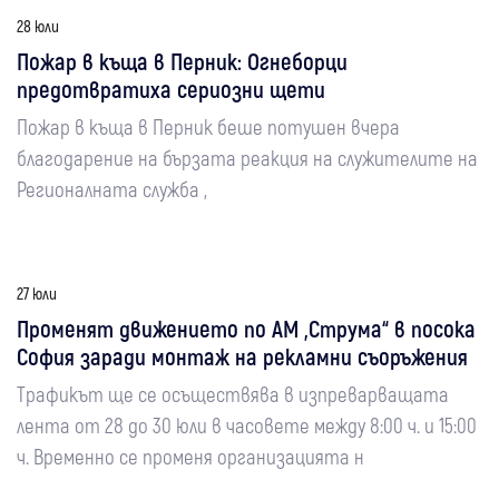
28 юли
Пожар в къща в Перник: Огнеборци
предотвратиха сериозни щети
Пожар в къща в Перник беше потушен вчера
благодарение на бързата реакция на служителите на
Регионалната служба „
27 юли
Променят движението по АМ „Струма“ в посока
София заради монтаж на рекламни съоръжения
Трафикът ще се осъществява в изпреварващата
лента от 28 до 30 юли в часовете между 8:00 ч. и 15:00
ч. Временно се променя организацията н