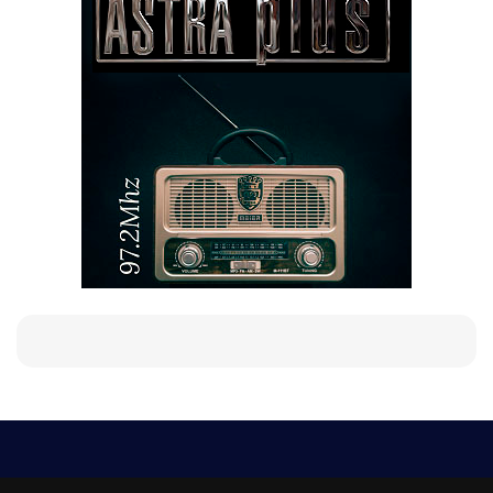
Е-мейл
Следвайте ни: