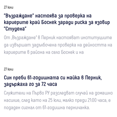
27 юли
"Възраждане" настоява за проверка на
кариерите край Боснек заради риска за язовир
"Студена"
От „Възраждане“ в Перник настояват институциите
да извършат задълбочена проверка на дейността на
кариерите в района на село Боснек и на
27 юли
Син преби 61-годишната си майка в Перник,
задържаха го за 72 часа
Служители на Първо РУ разследват случай на домашно
насилие, след като на 25 юли, малко преди 21:00 часа, е
подаден сигнал от 61-годишна перничанка.