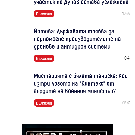
участък по Дунав остава усложнена
10:46
България
Йотова: Държавата трябва да
подпомогне производителите на
дронове и антидрон системи
10:41
България
Мистерията с бялата тениска: Кой
изтри логото на "Кинтекс" от
гърдите на военния министър?
09:41
България