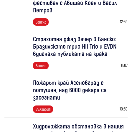
фестивал с Авишай Коен и Васил
Петров
12:39
Банско
Страхотна джаз вечер в Банско:
Бразилското трио HII Trio и EVDN
вдигнаха публиката на крака
11:07
Банско
Пожарът край Асеновград е
потушен, над 6000 декара са
засегнати
10:59
България
Хидроложката обстановка в нашия