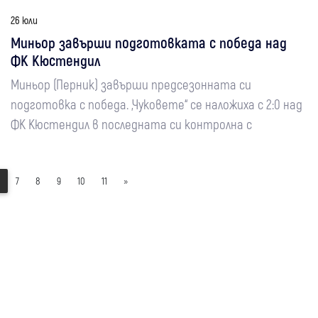
26 юли
Миньор завърши подготовката с победа над
ФК Кюстендил
Миньор (Перник) завърши предсезонната си
подготовка с победа. „Чуковете“ се наложиха с 2:0 над
ФК Кюстендил в последната си контролна с
7
8
9
10
11
»