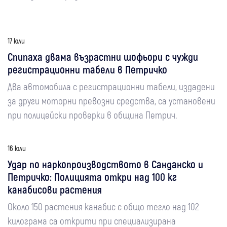
17 юли
Спипаха двама възрастни шофьори с чужди
регистрационни табели в Петричко
Два автомобила с регистрационни табели, издадени
за други моторни превозни средства, са установени
при полицейски проверки в община Петрич.
16 юли
Удар по наркопроизводството в Санданско и
Петричко: Полицията откри над 100 кг
канабисови растения
Около 150 растения канабис с общо тегло над 102
килограма са открити при специализирана