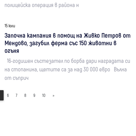
полицейска операция в района н
15 юли
Започна кампания в помощ на Живко Петров от
Мендово, загубил ферма със 150 животни в
огъня
16-годишен състезател по борба дари наградата си
на стопанина, щетите са за над 30 000 евро Вълна
от съприч
6
7
8
9
10
»