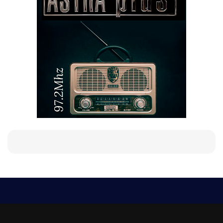
Е-мейл
Следвайте ни:
viaranews@gmail.com