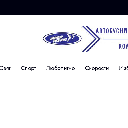
30 юли
Свят
Спорт
Любопитно
Скорости
Из
нимки)
Гуми, строителни
ай Петрич:
отпадъци и мебели
мъж загина
трупат край
щане с АТВ
контейнерите в Петрич