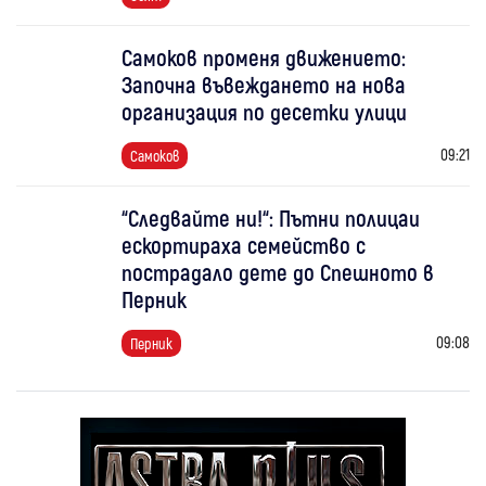
Самоков променя движението:
Започна въвеждането на нова
организация по десетки улици
09:21
Самоков
“Следвайте ни!“: Пътни полицаи
ескортираха семейство с
пострадало дете до Спешното в
Перник
09:08
Перник