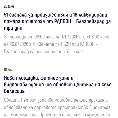
20 юли
51 сигнала за произшествия и 18 ликвидирани
пожара отчетоха от РДПБЗН – Благоевград за
три дни
За периода от 08:00 часа на 17.07.2026 г. до 08:00 часа
на 20.07.2026 г. в звената за ПБЗН при РДПБЗН –
Благоевград са регистрирани 51 сигнал
18 юли
Нови площадки, фитнес зона и
видеонаблюдение ще обновят центъра на село
Беласица
Община Петрич започва мащабна реконструкция и
обновяване на парковото пространство в центъра
на село Беласица. Проектът е насочен към цялостно