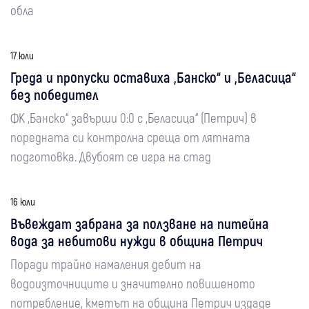
обла
17 юли
Греда и пропуски оставиха „Банско“ и „Беласица“
без победител
ФК „Банско“ завърши 0:0 с „Беласица“ (Петрич) в
поредната си контролна среща от лятната
подготовка. Двубоят се игра на стад
16 юли
Въвеждат забрана за ползване на питейна
вода за небитови нужди в община Петрич
Поради трайно намаления дебит на
водоизточниците и значително повишеното
потребление, кметът на община Петрич издаде