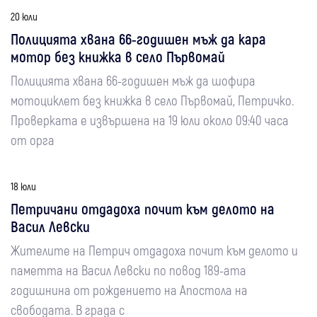
20 юли
Полицията хвана 66-годишен мъж да кара
мотор без книжка в село Първомай
Полицията хвана 66-годишен мъж да шофира
мотоциклет без книжка в село Първомай, Петричко.
Проверката е извършена на 19 юли около 09:40 часа
от орга
18 юли
Петричани отдадоха почит към делото на
Васил Левски
Жителите на Петрич отдадоха почит към делото и
паметта на Васил Левски по повод 189-ата
годишнина от рождението на Апостола на
свободата. В града с