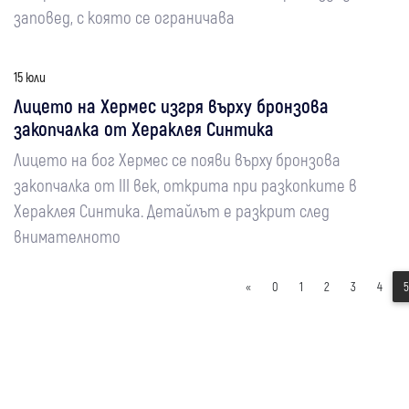
заповед, с която се ограничава
15 юли
Лицето на Хермес изгря върху бронзова
закопчалка от Хераклея Синтика
Лицето на бог Хермес се появи върху бронзова
закопчалка от III век, открита при разкопките в
Хераклея Синтика. Детайлът е разкрит след
внимателното
«
0
1
2
3
4
5