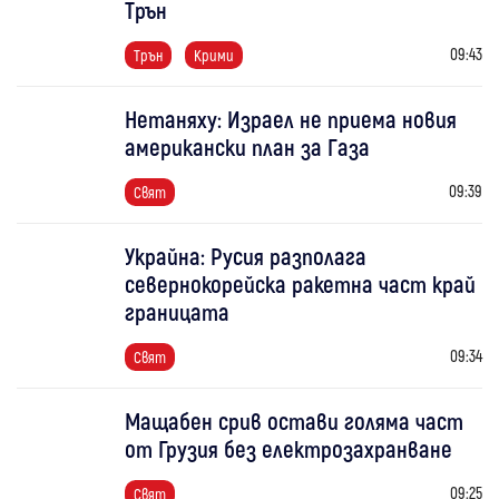
Трън
09:43
Трън
Крими
Нетаняху: Израел не приема новия
американски план за Газа
09:39
Свят
Украйна: Русия разполага
севернокорейска ракетна част край
границата
09:34
Свят
Мащабен срив остави голяма част
от Грузия без електрозахранване
09:25
Свят