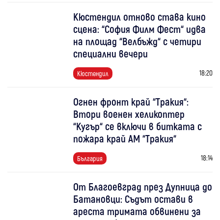
Кюстендил отново става кино
сцена: “София Филм Фест“ идва
на площад “Велбъжд“ с четири
специални вечери
18:20
Кюстендил
Огнен фронт край “Тракия“:
Втори военен хеликоптер
“Кугър“ се включи в битката с
пожара край АМ “Тракия“
18:14
България
От Благоевград през Дупница до
Батановци: Съдът остави в
ареста тримата обвинени за