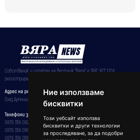
Собственик и издател на вестник "Вяра" е "АВС КО" ООД,
регистрирана на 08.05.2002 година.
Адрес на редакцията
Ние използваме
Град Дупница, ул.''Христо Ботев" 43
бисквитки
Телефони за реклама и абонаменти
Този уебсайт използва
0879 356 082
бисквитки и други технологии
0879 356 098
за проследяване, за да подобри
0879 356 289