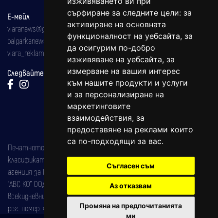
изживяването ви при
сърфиране за следните цели:
за
Е-мейл
активиране на основната
viaranews@gmail.com
функционалност на уебсайта
,
за
balgarkanews@gmail.com
да осигурим по-добро
viara_reklama@mail.bg
изживяване на уебсайта
,
за
измерване на вашия интерес
Следвайте ни:
към нашите продукти и услуги
и за персонализиране на
маркетинговите
взаимодействия
,
за
предоставяне на реклами които
са по-подходящи за вас
.
Печатното издание на вестника е регистрирано в националния
класификатор на печатните издания (Българска национална
Съгласен съм
агенция за ISSN) под номер: ISSN 1312-4722.
"АВС КО" ООД е притежател на марката: Вяра информационен
Аз отказвам
всекидневник на югозападна България, със свидетелство за марка
Промяна на предпочитанията
рег. номер: 47857/11.05.2004 година.
ми