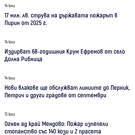
14 юли
17 млн. лв. струва на държавата пожарът в
Пирин от 2025 г.
14 юли
Издирват 68-годишния Крум Ефремов от село
Долна Рибница
14 юли
Нови влакове ще обслужват линиите до Перник,
Петрич и други градове от септември
13 юли
Огнен ад край Мендово: Пожар изпепели
стопанство със 140 кози и 2 прасета