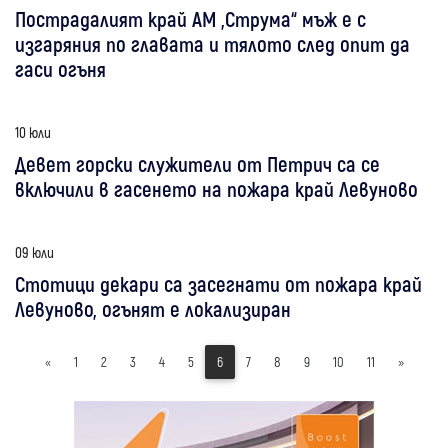
Пострадалият край АМ „Струма“ мъж е с
изгаряния по главата и тялото след опит да
гаси огъня
10 юли
Девет горски служители от Петрич са се
включили в гасенето на пожара край Левуново
09 юли
Стотици декари са засегнати от пожара край
Левуново, огънят е локализиран
«
1
2
3
4
5
6
7
8
9
10
11
»