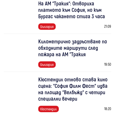
На АМ “Тракия“: Отвориха
платното към София, но към
Бургас чакането стига 3 часа
21:09
България
Километрично задръстване по
обходните маршрути след
пожара на АМ "Тракия
19:50
България
Кюстендил отново става кино
сцена: “София Филм Фест“ идва
на площад “Велбъжд“ с четири
специални вечери
18:20
Кюстендил