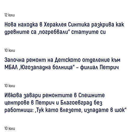
12 юли
Нова находка в Хераклея Синтика разкрива как
древните са „погребвали“ статуите си
10 юли
Започна ремонт на Детското отделение към
МБАЛ „Югозападна болница“ – филиал Петрич
10 юли
Ивкова завари ремонтите в Спешните
центрове в Петрич и Благоевград без
работници: „Тук като влезете, изпадате в шок“
10 юли