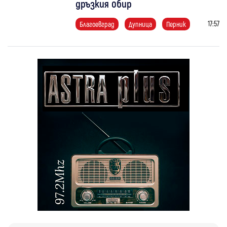
дръзкия обир
17:57
Благоевград
Дупница
Перник