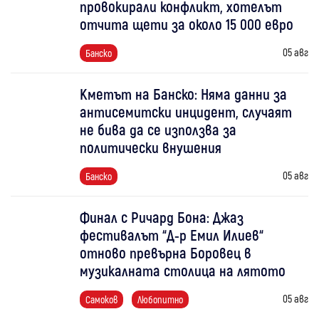
провокирали конфликт, хотелът
отчита щети за около 15 000 евро
05 авг
Банско
Кметът на Банско: Няма данни за
антисемитски инцидент, случаят
не бива да се използва за
политически внушения
05 авг
Банско
Финал с Ричард Бона: Джаз
фестивалът “Д-р Емил Илиев“
отново превърна Боровец в
музикалната столица на лятото
05 авг
Самоков
Любопитно