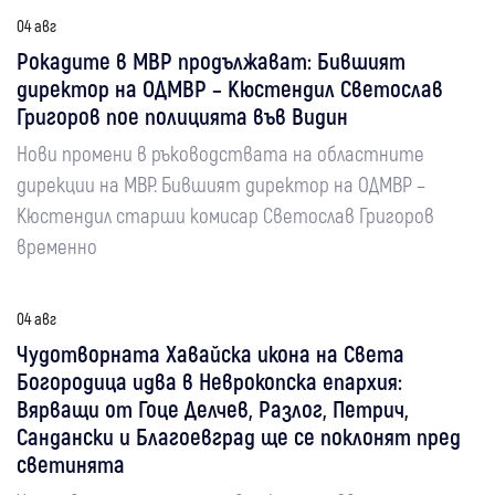
04 авг
Рокадите в МВР продължават: Бившият
директор на ОДМВР – Кюстендил Светослав
Григоров пое полицията във Видин
Нови промени в ръководствата на областните
дирекции на МВР. Бившият директор на ОДМВР –
Кюстендил старши комисар Светослав Григоров
временно
04 авг
Чудотворната Хавайска икона на Света
Богородица идва в Неврокопска епархия:
Вярващи от Гоце Делчев, Разлог, Петрич,
Сандански и Благоевград ще се поклонят пред
светинята