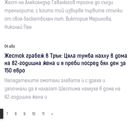
Жест на Александър Гавалюгов трогна до сълзи
треньорите, с които той извървя първите стъпки
от своя баскетболен път. Виктория Маринова,
Николай Пее
04 авг
Жесток грабеж в Трън: Цяла тумба нахлу в дома
на 82-годишна жена и я преби посред бял ден за
150 евро
Нападателите омотали главата ѝ с дреха и
започнали да я налагат Шестима нахлуха в дома на
82-годишна жена и
7
8
9
10
11
»