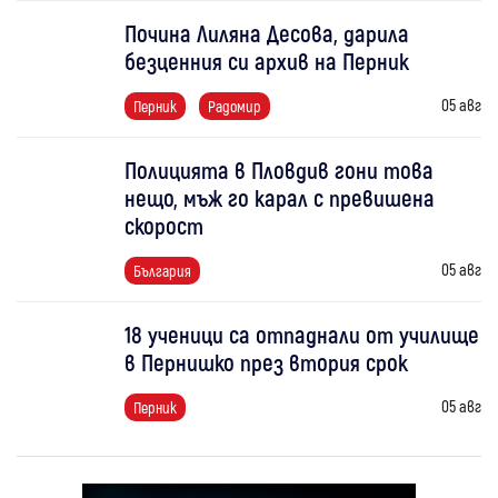
Почина Лиляна Десова, дарила
безценния си архив на Перник
05 авг
Перник
Радомир
Полицията в Пловдив гони това
нещо, мъж го карал с превишена
скорост
05 авг
България
18 ученици са отпаднали от училище
в Пернишко през втория срок
05 авг
Перник