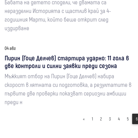
Бабата на детето сподели, че двамата са
неразделни Историята с щастлив край за 4-
годишния Марти, който беше открит след
издирване
04 авг
Пирин (Гоце Делчев) стартира ударно: 11 гола в
две контроли и силни заявки преди сезона
Мъжкият отбор на Пирин (Гоце Делчев) набира
скорост в лятната си подготовка, а резултатите в
първите две проверки показват сериозни амбиции
преди н
«
1
2
3
4
5
6