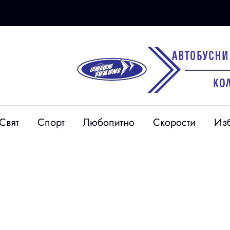
05 авг
Свят
Спорт
Любопитно
Скорости
Из
ъбира
Продължава издирването
духовност в
на 38-годишния мъж,
на “Панагия –
изчезнал във водите на
 хляба“
язовир “Доспат“