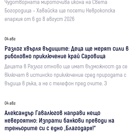
Чудотворната мироточива икона на Света
Богородица – Хавайска ще посети Неврокопска
епархия от 6 до 8 август 2026
04 авг
Разлог хвърля въдиците: Деца ще мерят сили в
риболовно приключение край Саровица
Децата в Разлог отново ще имат възможност да се
включат в истинско приключение сред природата с
въдица в ръка, а не с телефон пред очите. З
04 авг
Александър Гавалюгов направи нещо
невероятно: Изпрати банкови преводи на
треньорите си с едно „Благодаря!“