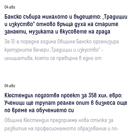
04 авг
Банско събира миналото и бъдещето: „Традиции
и изкуство“ отново връща духа на старите
занаяти, музиката и вкусовете на града
За 12-а поредна година Община Банско организира
културните вечери „Традиции и изкуство“ –
инициатива, която се превърна в едно от
04 авг
Кюстендил подготвя проект за 358 хил. евро:
Ученици ще трупат реален опит в бизнеса още
по време на обучението си
Община Кюстендил предприема нова стъпка за
развитие на професионалното образование и по-