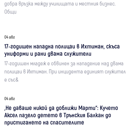
добра връзка между училищата и местния бизнес.
Общи
04 авг
17-годишен нападна полицаи в Ихтиман, скъса
униформи и рани двама служители
17-годишен младеж е обвинен за нападение над двама
полицаи в Ихтиман. При инцидента единият служител
е със&
04 авг
„Не даваше никой да доближи Марти“: Кучето
Аксел пазело детето в Трънския Балкан до
пристигането на спасителите