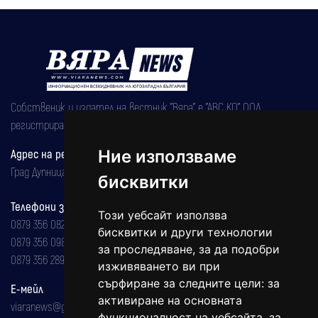
Собственик и издател на вестник "Вяра" е "АВС КО" ООД,
регистрирана на 08.05.2002 година.
Адрес на редакцията
Ние използваме
Град Дупница, ул.''Христо Ботев" 43
бисквитки
Телефони за реклама и абонаменти
Този уебсайт използва
0879 356 082
бисквитки и други технологии
0879 356 098
за проследяване, за да подобри
0879 356 289
изживяването ви при
сърфиране за следните цели:
за
Е-мейл
активиране на основната
viaranews@gmail.com
функционалност на уебсайта
,
за