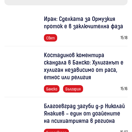
Иран: Сделката за Ормузкия
проток е в заключителна фаза
15:18
Свят
Костадинов коментира
скандала в Банско: Хулиганът е
хулиган независимо от раса,
етнос или религия
15:16
Банско
България
Благоевград загуби д-р Николай
Янакиев – един от доайените
на психиатрията в региона
15:07