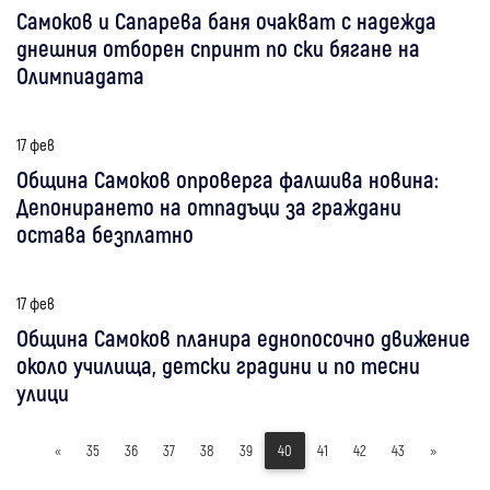
Самоков и Сапарева баня очакват с надежда
днешния отборен спринт по ски бягане на
Олимпиадата
17 фев
Община Самоков опроверга фалшива новина:
Депонирането на отпадъци за граждани
остава безплатно
17 фев
Община Самоков планира еднопосочно движение
около училища, детски градини и по тесни
улици
«
35
36
37
38
39
40
41
42
43
»