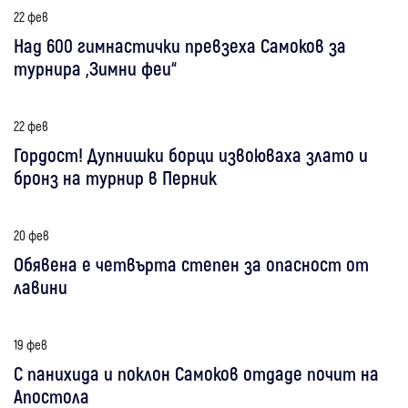
22 фев
Над 600 гимнастички превзеха Самоков за
турнира „Зимни феи“
22 фев
Гордост! Дупнишки борци извоюваха злато и
бронз на турнир в Перник
20 фев
Обявена е четвърта степен за опасност от
лавини
19 фев
С панихида и поклон Самоков отдаде почит на
Апостола