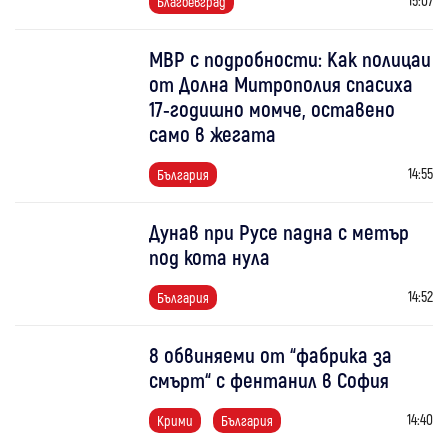
Благоевград
МВР с подробности: Как полицаи
от Долна Митрополия спасиха
17-годишно момче, оставено
само в жегата
14:55
България
Дунав при Русе падна с метър
под кота нула
14:52
България
8 обвиняеми от “фабрика за
смърт“ с фентанил в София
14:40
Крими
България