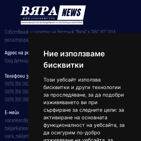
Собственик и издател на вестник "Вяра" е "АВС КО" ООД,
регистрирана на 08.05.2002 година.
Адрес на редакцията
Ние използваме
Град Дупница, ул.''Христо Ботев" 43
бисквитки
Телефони за реклама и абонаменти
Този уебсайт използва
0879 356 082
бисквитки и други технологии
0879 356 098
за проследяване, за да подобри
0879 356 289
изживяването ви при
сърфиране за следните цели:
за
Е-мейл
активиране на основната
viaranews@gmail.com
функционалност на уебсайта
,
за
balgarkanews@gmail.com
да осигурим по-добро
viara_reklama@mail.bg
изживяване на уебсайта
,
за