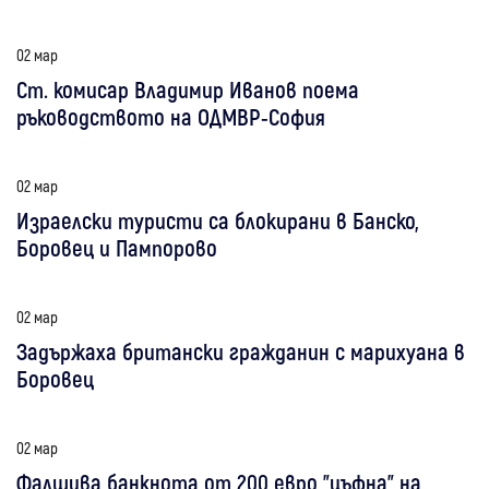
02 мар
Ст. комисар Владимир Иванов поема
ръководството на ОДМВР-София
02 мар
Израелски туристи са блокирани в Банско,
Боровец и Пампорово
02 мар
Задържаха британски гражданин с марихуана в
Боровец
02 мар
Фалшива банкнота от 200 евро "цъфна" на