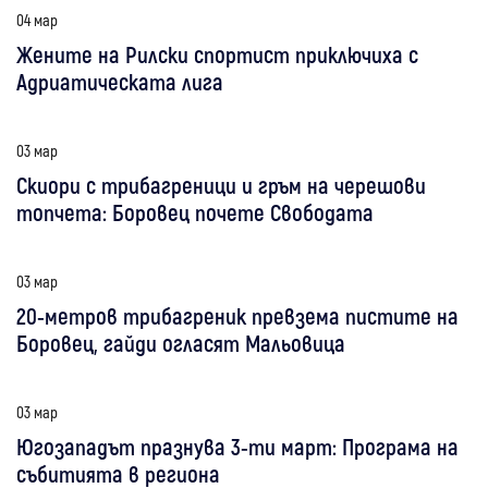
04 мар
Жените на Рилски спортист приключиха с
Адриатическата лига
03 мар
Скиори с трибагреници и гръм на черешови
топчета: Боровец почете Свободата
03 мар
20-метров трибагреник превзема пистите на
Боровец, гайди огласят Мальовица
03 мар
Югозападът празнува 3-ти март: Програма на
събитията в региона