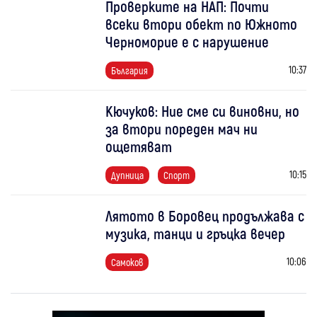
Проверките на НАП: Почти
всеки втори обект по Южното
Черноморие е с нарушение
10:37
България
Кючуков: Ние сме си виновни, но
за втори пореден мач ни
ощетяват
10:15
Дупница
Спорт
Лятото в Боровец продължава с
музика, танци и гръцка вечер
10:06
Самоков