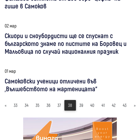
гише в Самоков
02 мар
Скиори и сноубордисти ще се спуснат с
българското знаме по пистите на Боровец и
Мальовица по случай националния празник
01 мар
Самоковски ученици отличени във
„Вълшебството на мартеницата“
«
33
34
35
36
37
38
39
40
41
42
43
»