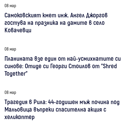
08 мар
Самоковският кмет инж. Ангел Джоргов
гостува на празника на дамите в село
Ковачевци
08 мар
Планината взе един от най-усмихнатите си
синове: Отиде си Георги Стоилов от "Shred
Together"
08 мар
Трагедия в Рила: 44-годишен мъж почина под
Мальовица въпреки спасителна акция с
хеликоптер