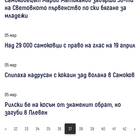
на Световното първенство по ски бягане за
младежи
05 мар
Над 29 000 самоковци с право на глас на 19 април
05 мар
Спипаха надрусан с кокаин зад волана в Самоков
05 мар
Рилски бе на косъм от знаменит обрат, но
загуби в Плевен
«
32
33
34
35
36
37
38
39
40
41
42
»