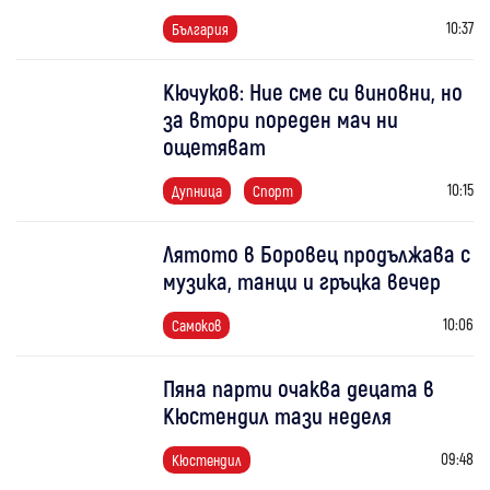
10:37
България
Кючуков: Ние сме си виновни, но
за втори пореден мач ни
ощетяват
10:15
Дупница
Спорт
Лятото в Боровец продължава с
музика, танци и гръцка вечер
10:06
Самоков
Пяна парти очаква децата в
Кюстендил тази неделя
09:48
Кюстендил