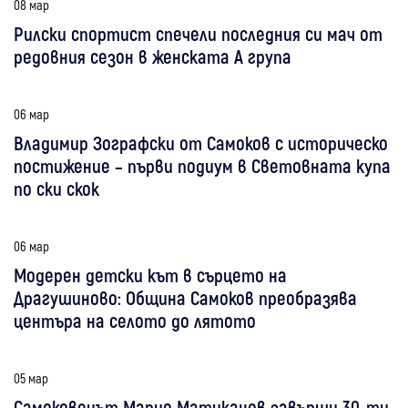
08 мар
Рилски спортист спечели последния си мач от
редовния сезон в женската А група
06 мар
Владимир Зографски от Самоков с историческо
постижение – първи подиум в Световната купа
по ски скок
06 мар
Модерен детски кът в сърцето на
Драгушиново: Община Самоков преобразява
центъра на селото до лятото
05 мар
Самоковецът Марио Матиканов завърши 30-ти