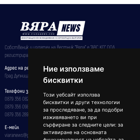
Собственик и издател на вестник "Вяра" е "АВС КО" ООД,
регистрирана на 08.05.2002 година.
Адрес на редакцията
Ние използваме
Град Дупница, ул.''Христо Ботев" 43
бисквитки
Телефони за реклама и абонаменти
Този уебсайт използва
0879 356 082
бисквитки и други технологии
0879 356 098
за проследяване, за да подобри
0879 356 289
изживяването ви при
сърфиране за следните цели:
за
Е-мейл
активиране на основната
viaranews@gmail.com
функционалност на уебсайта
,
за