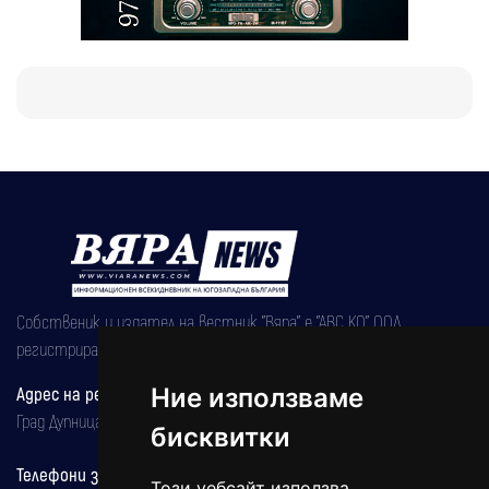
Собственик и издател на вестник "Вяра" е "АВС КО" ООД,
регистрирана на 08.05.2002 година.
Адрес на редакцията
Ние използваме
Град Дупница, ул.''Христо Ботев" 43
бисквитки
Телефони за реклама и абонаменти
Този уебсайт използва