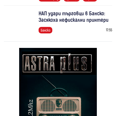
НАП удари търговци в Банско:
Засякоха нефискални принтери
17:55
Банско