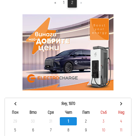
«
1
2
»
Яну, 1970
Пон
Вто
Сря
Чет
Пет
Съб
Нед
29
30
31
1
2
3
4
5
6
7
8
9
10
11