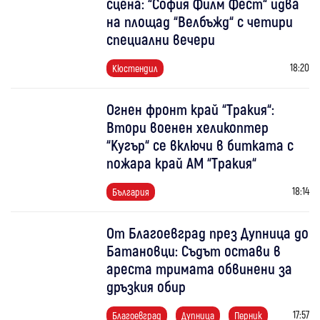
сцена: “София Филм Фест“ идва
на площад “Велбъжд“ с четири
специални вечери
18:20
Кюстендил
Огнен фронт край “Тракия“:
Втори военен хеликоптер
“Кугър“ се включи в битката с
пожара край АМ “Тракия“
18:14
България
От Благоевград през Дупница до
Батановци: Съдът остави в
ареста тримата обвинени за
дръзкия обир
17:57
Благоевград
Дупница
Перник