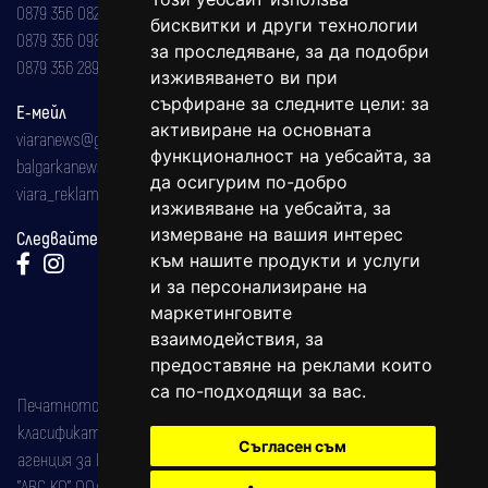
0879 356 082
бисквитки и други технологии
0879 356 098
за проследяване, за да подобри
0879 356 289
изживяването ви при
сърфиране за следните цели:
за
Е-мейл
активиране на основната
viaranews@gmail.com
функционалност на уебсайта
,
за
balgarkanews@gmail.com
да осигурим по-добро
viara_reklama@mail.bg
изживяване на уебсайта
,
за
измерване на вашия интерес
Следвайте ни:
към нашите продукти и услуги
и за персонализиране на
маркетинговите
взаимодействия
,
за
предоставяне на реклами които
са по-подходящи за вас
.
Печатното издание на вестника е регистрирано в националния
класификатор на печатните издания (Българска национална
Съгласен съм
агенция за ISSN) под номер: ISSN 1312-4722.
"АВС КО" ООД е притежател на марката: Вяра информационен