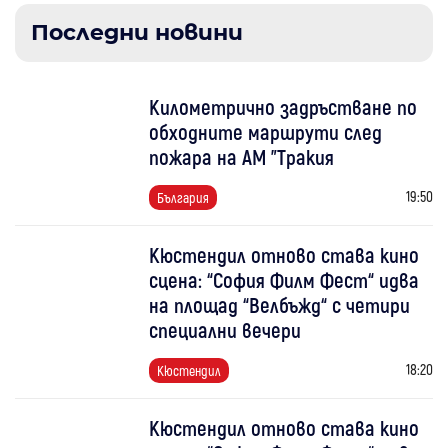
Последни новини
Километрично задръстване по
обходните маршрути след
пожара на АМ "Тракия
19:50
България
Кюстендил отново става кино
сцена: “София Филм Фест“ идва
на площад “Велбъжд“ с четири
специални вечери
18:20
Кюстендил
Кюстендил отново става кино