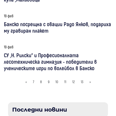
19 фев
Банско посрещна с овации Радо Янков, подариха
му гравиран плакет
19 фев
СУ „Н. Рилски“ и Професионалната
лесотехническа гимназия - победители в
ученическите игри по волейбол в Банско
«
7
8
9
10
11
12
13
»
Последни новини