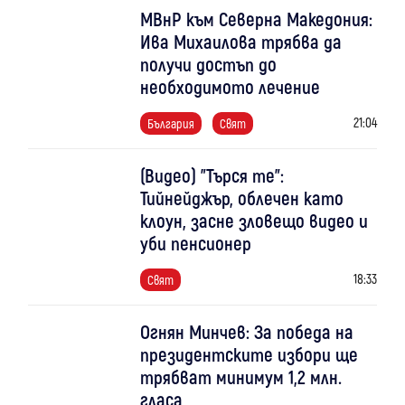
МВнР към Северна Македония:
Ива Михаилова трябва да
получи достъп до
необходимото лечение
21:04
България
Свят
(Видео) "Търся те":
Тийнейджър, облечен като
клоун, засне зловещо видео и
уби пенсионер
18:33
Свят
Огнян Минчев: За победа на
президентските избори ще
трябват минимум 1,2 млн.
гласа