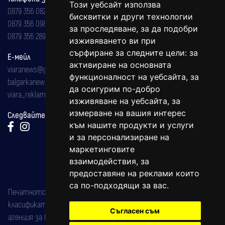
Този уебсайт използва
0879 356 082
бисквитки и други технологии
0879 356 098
за проследяване, за да подобри
0879 356 289
изживяването ви при
сърфиране за следните цели:
за
Е-мейл
активиране на основната
viaranews@gmail.com
функционалност на уебсайта
,
за
balgarkanews@gmail.com
да осигурим по-добро
viara_reklama@mail.bg
изживяване на уебсайта
,
за
измерване на вашия интерес
Следвайте ни:
към нашите продукти и услуги
и за персонализиране на
маркетинговите
взаимодействия
,
за
предоставяне на реклами които
са по-подходящи за вас
.
Печатното издание на вестника е регистрирано в националния
класификатор на печатните издания (Българска национална
Съгласен съм
агенция за ISSN) под номер: ISSN 1312-4722.