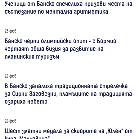
Ученици от Банско спечелиха призови места на
състезание по ментална аритметика
23 фев
Банско черпи олимпийски опит - с Бормио
чертаят обща визия за развитие на
планинския туризъм
22 фев
В Банско запалиха традиционната стрелечка
за Сирни Заговезни, пламъците на традицията
озариха небето
22 фев
Шест златни медала за скиорите на „Юлен“ от
купа „Мальовица“