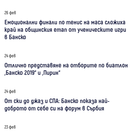
26 фев
Емоционални финали по тенис на маса сложиха
край на общинския етап от ученическите игри
в Банско
24 фев
Отлично представяне на отборите по биатлон
„Банско 2019“ и „Пирин“
24 фев
От ски до джаз и СПА: Банско показа най-
доброто от себе си на форум в Сърбия
23 фев