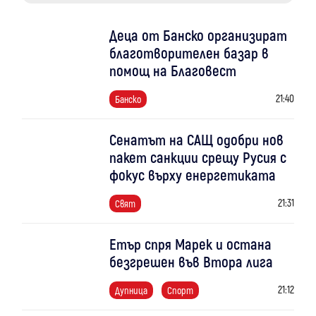
Деца от Банско организират
благотворителен базар в
помощ на Благовест
21:40
Банско
Сенатът на САЩ одобри нов
пакет санкции срещу Русия с
фокус върху енергетиката
21:31
Свят
Етър спря Марек и остана
безгрешен във Втора лига
21:12
Дупница
Спорт