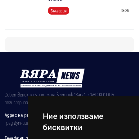
18:26
България
Собственик и издател на вестник "Вяра" е "АВС КО" ООД,
регистрирана на 08.05.2002 година.
Адрес на редакцията
Ние използваме
Град Дупница, ул.''Христо Ботев" 43
бисквитки
Телефони за реклама и абонаменти