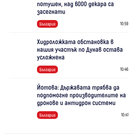
потушен, над 6000 декара са
засегнати
10:59
България
Хидроложката обстановка в
нашия участък по Дунав остава
усложнена
10:46
България
Йотова: Държавата трябва да
подпомогне производителите на
дронове и антидрон системи
10:41
България