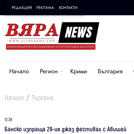
РЕДАКЦИЯ
РЕКЛАМА
КОНТАКТИ
Начало
Регион
Крими
България
Начало
Търсене
12:39
Банско изпраща 29-ия джаз фестивал с Авишай