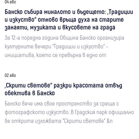
04 авг
Банско събира миналото и бъдещето: „Традиции
и изкуство“ отново връща духа на старите
занаяти, музиката и вкусовете на града
За 12-а поредна година Община Банско организира
културните вечери “Традиции и изкуство“ –
инициатива, която се превърна в едно от
02 авг
„Скрити светове“ разкри красотата отвъд
обектива в Банско
Банско вече има свое пространство за среща с
фотографското изкуство. В Градския парк официално
бе открита изложбата “Скрити светове“ &n