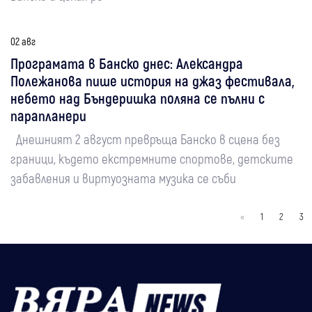
02 авг
Програмата в Банско днес: Александра
Полежанова пише история на джаз фестивала,
небето над Бъндеришка поляна се пълни с
парапланери
Днешният 2 август превръща Банско в сцена без
граници, където екстремните спортове, детските
забавления и виртуозната музика се съби
«
1
2
3