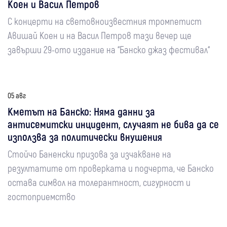
Коен и Васил Петров
С концерти на световноизвестния тромпетист
Авишай Коен и на Васил Петров тази вечер ще
завърши 29-ото издание на “Банско джаз фестивал“
05 авг
Кметът на Банско: Няма данни за
антисемитски инцидент, случаят не бива да се
използва за политически внушения
Стойчо Баненски призова за изчакване на
резултатите от проверката и подчерта, че Банско
остава символ на толерантност, сигурност и
гостоприемство