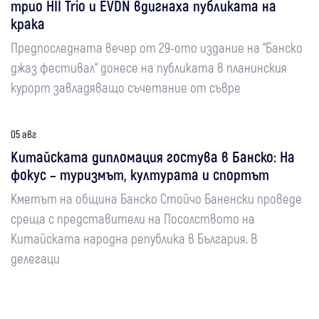
трио HII Trio и EVDN вдигнаха публиката на
крака
Предпоследната вечер от 29-ото издание на “Банско
джаз фестивал“ донесе на публиката в планинския
курорт завладяващо съчетание от съвре
05 авг
Китайската дипломация гостува в Банско: На
фокус – туризмът, културата и спортът
Кметът на община Банско Стойчо Баненски проведе
среща с представители на Посолството на
Китайската народна република в България. В
делегаци