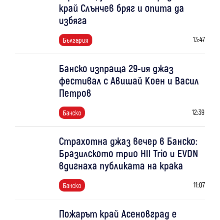
край Слънчев бряг и опита да
избяга
13:47
България
Банско изпраща 29-ия джаз
фестивал с Авишай Коен и Васил
Петров
12:39
Банско
Страхотна джаз вечер в Банско:
Бразилското трио HII Trio и EVDN
вдигнаха публиката на крака
11:07
Банско
Пожарът край Асеновград е