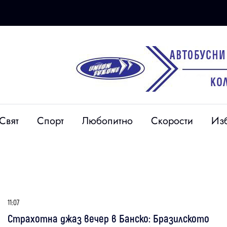
Свят
Спорт
Любопитно
Скорости
Из
11:07
Страхотна джаз вечер в Банско: Бразилското