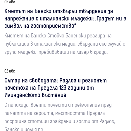
05 авг
Кметът на Банско отхвърли твърдения за
напрежение с италиански младежи: „Градът ни е
символ на гостоприемство“
Кметът на Банско Стойчо Баненски реагира на
публикации в италиански медии, свързани със случай с
група младежи, пребиваващи на лагер в града.
02 авг
Олтар на свободата: Разлог и регионът
почетоха на Предела 123 години от
Илинденското въстание
С панихида, военни почести и преклонение пред
паметта на героите, местността Предела
посрещна стотици граждани и гости от Разлог,
Банско и целия ре