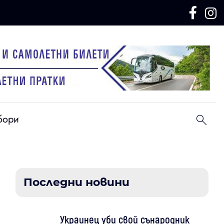
бори
Последни новини
Украинец уби свой сънародник