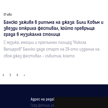
01 авг
Банско заживя в ритъма на джаза: Били Кобъм и
звезди откриха фестивал, който превръща
града в музикална столица
С музика, емоции и препълнен площад “Никола
Вапцаров“ Банско даде старт на 29-ото издание на
своя джаз фестивал – събитие, което
4
5
6
»
Адрес на редакцията
Град Дупница, ул.''Христо Ботев" 43