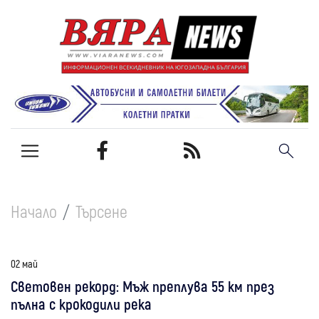
Начало
Търсене
02 май
Световен рекорд: Мъж преплува 55 км през
пълна с крокодили река