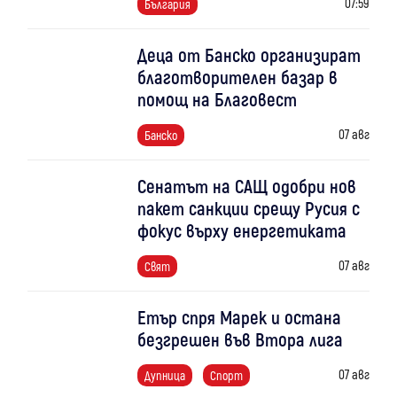
07:59
България
Деца от Банско организират
благотворителен базар в
помощ на Благовест
07 авг
Банско
Сенатът на САЩ одобри нов
пакет санкции срещу Русия с
фокус върху енергетиката
07 авг
Свят
Етър спря Марек и остана
безгрешен във Втора лига
07 авг
Дупница
Спорт