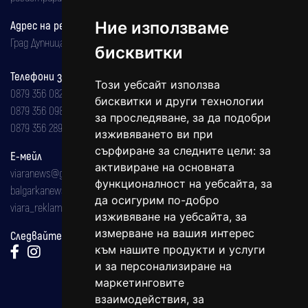
Адрес на редакцията
Ние използваме
Град Дупница, ул.''Христо Ботев" 43
бисквитки
Телефони за реклама и абонаменти
Този уебсайт използва
0879 356 082
бисквитки и други технологии
0879 356 098
за проследяване, за да подобри
0879 356 289
изживяването ви при
сърфиране за следните цели:
за
Е-мейл
активиране на основната
viaranews@gmail.com
функционалност на уебсайта
,
за
balgarkanews@gmail.com
да осигурим по-добро
viara_reklama@mail.bg
изживяване на уебсайта
,
за
измерване на вашия интерес
Следвайте ни:
към нашите продукти и услуги
и за персонализиране на
маркетинговите
взаимодействия
,
за