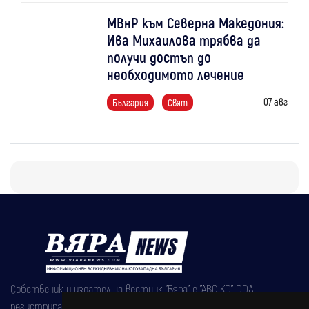
МВнР към Северна Македония:
Ива Михаилова трябва да
получи достъп до
необходимото лечение
07 авг
България
Свят
Собственик и издател на вестник "Вяра" е "АВС КО" ООД,
регистрирана на 08.05.2002 година.