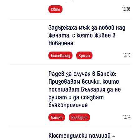
12:36
Свят
Задържаха мъж за побой над
жената, с която живее в
Новачене
12:15
Ботевград
Крими
Радев за случая в Банско:
Призовавам всички, които
посещават България да не
рушат и да спазват
благоприличие
12:14
Банско
България
Кюстендилски полицай –