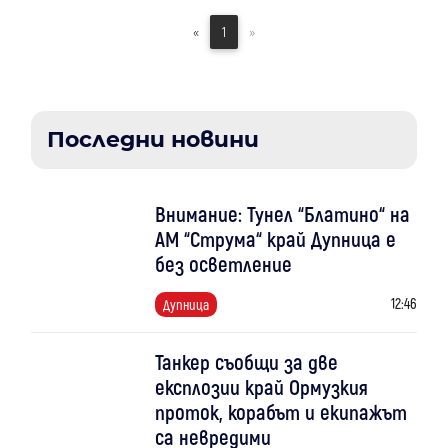
«
1
»
Последни новини
Внимание: Тунел “Блатино“ на
АМ “Струма“ край Дупница е
без осветление
12:46
Дупница
Танкер съобщи за две
експлозии край Ормузкия
проток, корабът и екипажът
са невредими