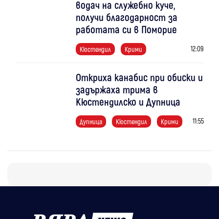
водач на служебно куче,
получи благодарност за
работата си в Поморие
12:09
Кюстендил
Крими
Откриха канабис при обиски и
задържаха трима в
Кюстендилско и Дупница
11:55
Дупница
Кюстендил
Крими