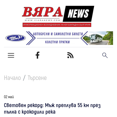
Начало
Търсене
02 май
Световен рекорд: Мъж преплува 55 км през
пълна с крокодили река