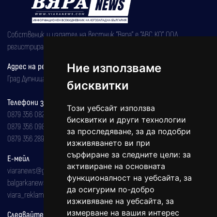
Собственик и издател на вестник "Вяра" е "АВС КО" ООД,
регистрирана на 08.05.2002 година.
Адрес на редакцията
Ние използваме
Град Дупница, ул.''Христо Ботев" 43
бисквитки
Телефони за реклама и абонаменти
Този уебсайт използва
0879 356 082
бисквитки и други технологии
0879 356 098
за проследяване, за да подобри
0879 356 289
изживяването ви при
сърфиране за следните цели:
за
Е-мейл
активиране на основната
viaranews@gmail.com
функционалност на уебсайта
,
за
balgarkanews@gmail.com
да осигурим по-добро
viara_reklama@mail.bg
изживяване на уебсайта
,
за
измерване на вашия интерес
Следвайте ни: