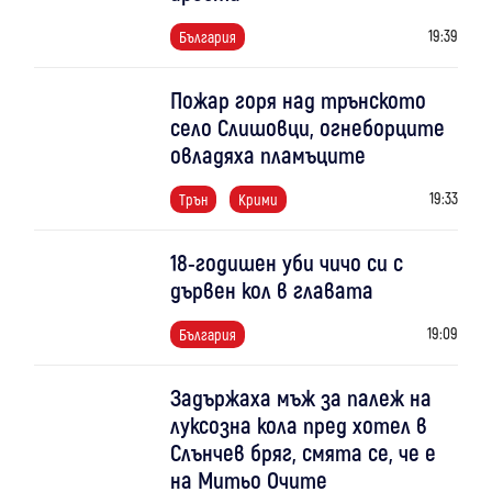
19:39
България
Пожар горя над трънското
село Слишовци, огнеборците
овладяха пламъците
19:33
Трън
Крими
18-годишен уби чичо си с
дървен кол в главата
19:09
България
Задържаха мъж за палеж на
луксозна кола пред хотел в
Слънчев бряг, смята се, че е
на Митьо Очите