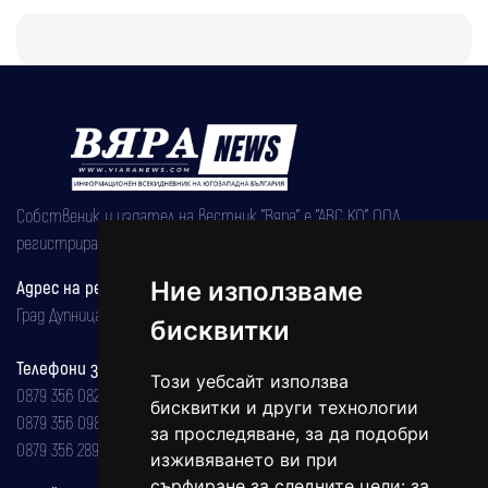
Собственик и издател на вестник "Вяра" е "АВС КО" ООД,
регистрирана на 08.05.2002 година.
Адрес на редакцията
Ние използваме
Град Дупница, ул.''Христо Ботев" 43
бисквитки
Телефони за реклама и абонаменти
Този уебсайт използва
0879 356 082
бисквитки и други технологии
0879 356 098
за проследяване, за да подобри
0879 356 289
изживяването ви при
сърфиране за следните цели:
за