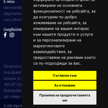
Е-мейл
активиране на основната
viaranews@gmail.com
функционалност на уебсайта
,
за
balgarkanews@gmail.com
да осигурим по-добро
viara_reklama@mail.bg
изживяване на уебсайта
,
за
измерване на вашия интерес
Следвайте ни:
към нашите продукти и услуги
и за персонализиране на
маркетинговите
взаимодействия
,
за
предоставяне на реклами които
са по-подходящи за вас
.
Печатното издание на вестника е регистрирано в националния
класификатор на печатните издания (Българска национална
Съгласен съм
агенция за ISSN) под номер: ISSN 1312-4722.
"АВС КО" ООД е притежател на марката: Вяра информационен
Аз отказвам
всекидневник на югозападна България, със свидетелство за марка
Промяна на предпочитанията
рег. номер: 47857/11.05.2004 година.
ми
© 2026 Вяра News Всички права запазени!