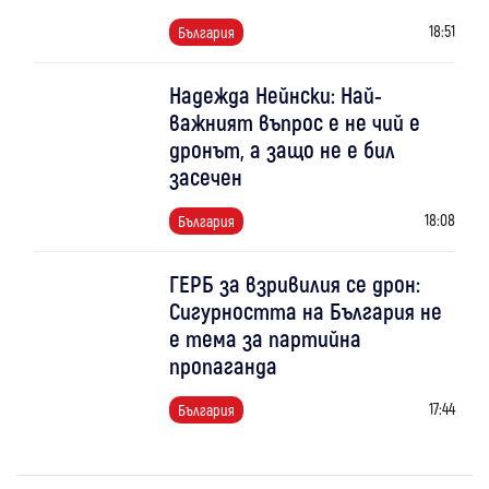
18:51
България
Надежда Нейнски: Най-
важният въпрос е не чий е
дронът, а защо не е бил
засечен
18:08
България
ГЕРБ за взривилия се дрон:
Сигурността на България не
е тема за партийна
пропаганда
17:44
България