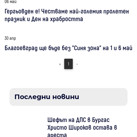
06 май
Гергьовден е! Честваме най-големия пролетен
празник и Ден на храбростта
30 апр
Благоевград ще бъде без "Синя зона" на 1 и 6 май
«
1
»
Последни новини
Шефът на ДПС в Бургас
Христо Широков остава в
ареста