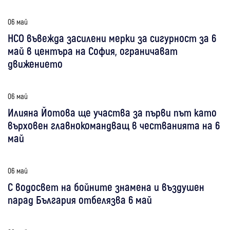
06 май
НСО въвежда засилени мерки за сигурност за 6
май в центъра на София, ограничават
движението
06 май
Илияна Йотова ще участва за първи път като
върховен главнокомандващ в честванията на 6
май
06 май
С водосвет на бойните знамена и въздушен
парад България отбелязва 6 май