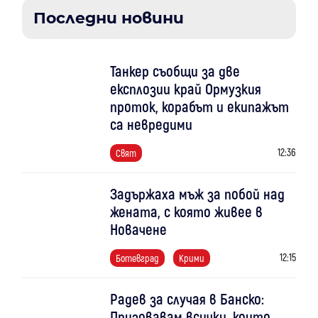
Последни новини
Танкер съобщи за две
експлозии край Ормузкия
проток, корабът и екипажът
са невредими
12:36
Свят
Задържаха мъж за побой над
жената, с която живее в
Новачене
12:15
Ботевград
Крими
Радев за случая в Банско:
Призовавам всички, които