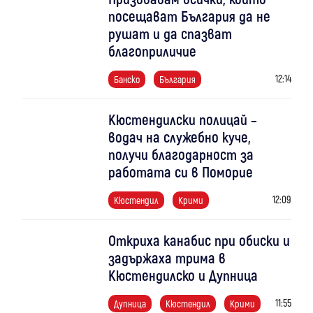
посещават България да не
рушат и да спазват
благоприличие
12:14
Банско
България
Кюстендилски полицай –
водач на служебно куче,
получи благодарност за
работата си в Поморие
12:09
Кюстендил
Крими
Откриха канабис при обиски и
задържаха трима в
Кюстендилско и Дупница
11:55
Дупница
Кюстендил
Крими