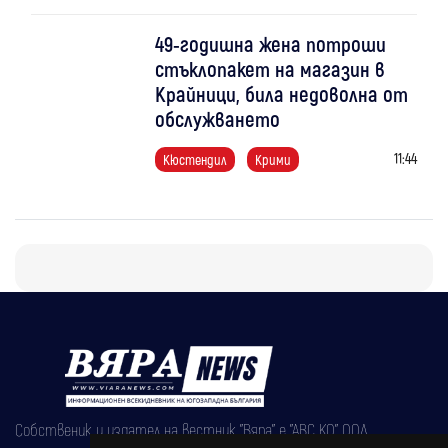
49-годишна жена потроши
стъклопакет на магазин в
Крайници, била недоволна от
обслужването
11:44
Кюстендил
Крими
Собственик и издател на вестник "Вяра" е "АВС КО" ООД,