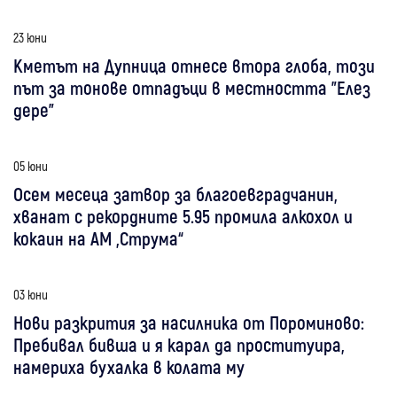
23 юни
Кметът на Дупница отнесе втора глоба, този
път за тонове отпадъци в местността "Елез
дере"
05 юни
Осем месеца затвор за благоевградчанин,
хванат с рекордните 5.95 промила алкохол и
кокаин на АМ „Струма“
03 юни
Нови разкрития за насилника от Пороминово:
Пребивал бивша и я карал да проституира,
намериха бухалка в колата му