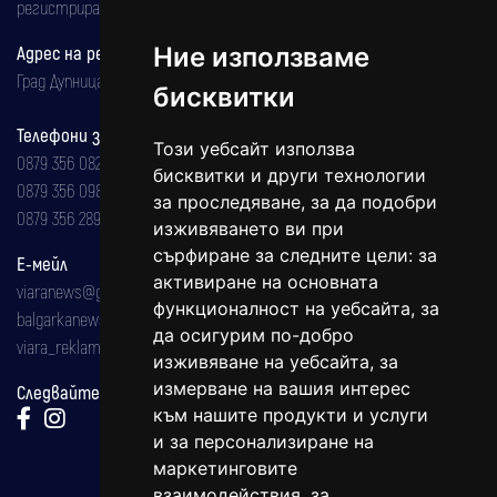
регистрирана на 08.05.2002 година.
Адрес на редакцията
Ние използваме
Град Дупница, ул.''Христо Ботев" 43
бисквитки
Телефони за реклама и абонаменти
Този уебсайт използва
0879 356 082
бисквитки и други технологии
0879 356 098
за проследяване, за да подобри
0879 356 289
изживяването ви при
сърфиране за следните цели:
за
Е-мейл
активиране на основната
viaranews@gmail.com
функционалност на уебсайта
,
за
balgarkanews@gmail.com
да осигурим по-добро
viara_reklama@mail.bg
изживяване на уебсайта
,
за
измерване на вашия интерес
Следвайте ни:
към нашите продукти и услуги
и за персонализиране на
маркетинговите
взаимодействия
,
за