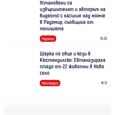
Установени са
извършителят и авторът на
видеото с насилие над момче
в Радомир, съобщиха от
полицията
16:26
Радомир
Шарка по овце и кози в
Кюстендилско: Евтаназираха
стадо от 22 животни в Ново
село
16:13
Кюстендил