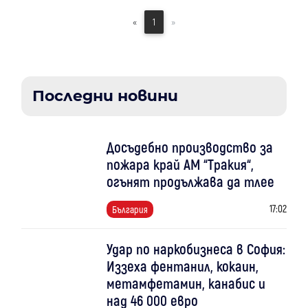
«
1
»
Последни новини
Досъдебно производство за
пожара край АМ “Тракия“,
огънят продължава да тлее
17:02
България
Удар по наркобизнеса в София:
Иззеха фентанил, кокаин,
метамфетамин, канабис и
над 46 000 евро