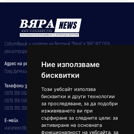
Собственик и издател на вестник "Вяра" е "АВС КО" ООД,
регистрирана на 08.05.2002 година.
Адрес на редакцията
Ние използваме
Град Дупница, ул.''Христо Ботев" 43
бисквитки
Телефони за реклама и абонаменти
Този уебсайт използва
0879 356 082
бисквитки и други технологии
0879 356 098
за проследяване, за да подобри
0879 356 289
изживяването ви при
сърфиране за следните цели:
за
Е-мейл
активиране на основната
viaranews@gmail.com
функционалност на уебсайта
,
за