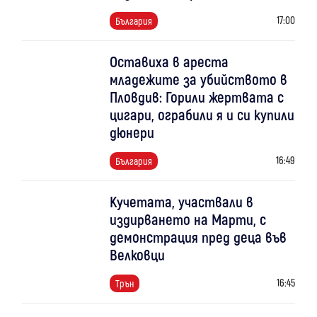
17:00
България
Оставиха в ареста
младежите за убийството в
Пловдив: Горили жертвата с
цигари, ограбили я и си купили
дюнери
16:49
България
Кучетата, участвали в
издирването на Марти, с
демонстрация пред деца във
Велковци
16:45
Трън