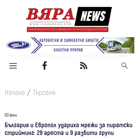
Начало
Търсене
03 юни
България и Европол удариха мрежи за пиратски
стрийминг: 29 ареста и 9 разбити групи