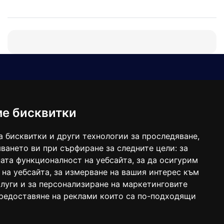
Е-мейл
Следвайте ни:
viaranews@gmail.com
balgarkanews@gmail.com
ме бисквитки
viara_reklama@mail.bg
а бисквитки и други технологии за проследяване,
ването ви при сърфиране за следните цели:
за
ата функционалност на уебсайта
,
за да осигурим
 на уебсайта
,
за измерване на вашия интерес към
луги и за персонализиране на маркетинговите
предоставяне на реклами които са по-подходящи
 под номер: ISSN 1312-4722.