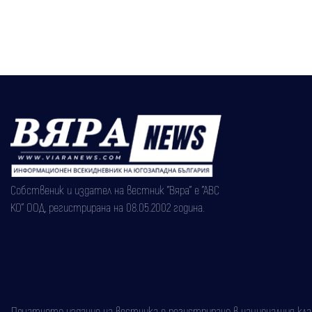
Собственик и издател на вестник "Вяра" е "АВС
КО" ООД, регистрирана на 08.05.2002 година.
Печатното издание на вестника е регистрирано в националния класи