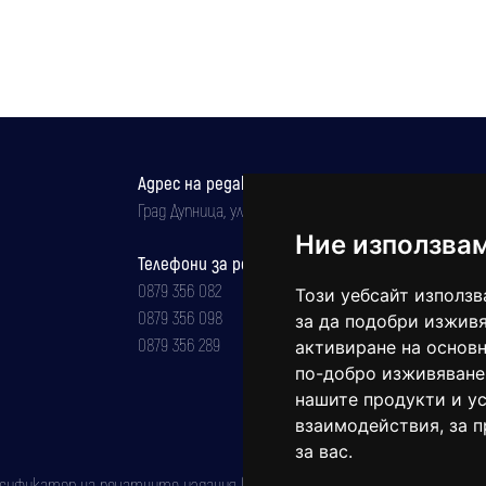
Адрес на редакцията
Град Дупница, ул.''Христо Ботев" 43
Ние използва
Телефони за реклама и абонаменти
0879 356 082
Този уебсайт използв
0879 356 098
за да подобри изживя
0879 356 289
активиране на основн
по-добро изживяване
нашите продукти и ус
взаимодействия
,
за 
за вас
.
фикатор на печатните издания (Българска национална агенция за ISSN)