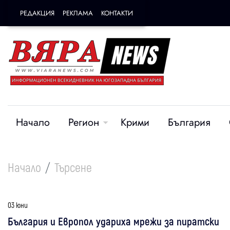
РЕДАКЦИЯ
РЕКЛАМА
КОНТАКТИ
Начало
Регион
Крими
България
Начало
Търсене
03 юни
България и Европол удариха мрежи за пиратски