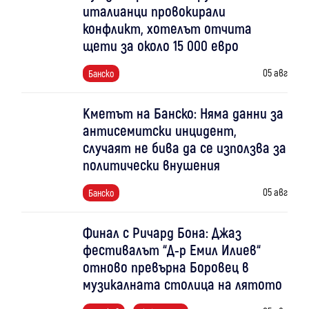
италианци провокирали
конфликт, хотелът отчита
щети за около 15 000 евро
05 авг
Банско
Кметът на Банско: Няма данни за
антисемитски инцидент,
случаят не бива да се използва за
политически внушения
05 авг
Банско
Финал с Ричард Бона: Джаз
фестивалът “Д-р Емил Илиев“
отново превърна Боровец в
музикалната столица на лятото