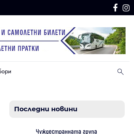
бори
Последни новини
Чуждестранната група