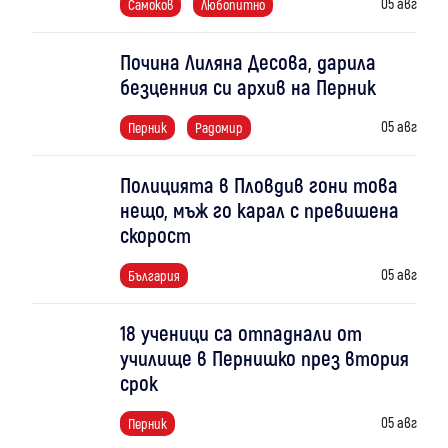
05 авг
Самоков
Любопитно
Почина Лиляна Десова, дарила
безценния си архив на Перник
05 авг
Перник
Радомир
Полицията в Пловдив гони това
нещо, мъж го карал с превишена
скорост
05 авг
България
18 ученици са отпаднали от
училище в Пернишко през втория
срок
05 авг
Перник