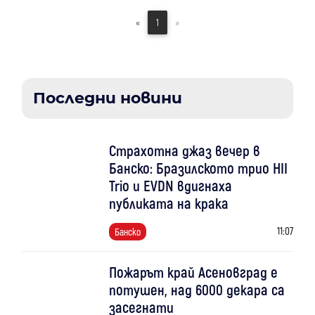
«
1
»
Последни новини
Страхотна джаз вечер в
Банско: Бразилското трио HII
Trio и EVDN вдигнаха
публиката на крака
11:07
Банско
Пожарът край Асеновград е
потушен, над 6000 декара са
засегнати