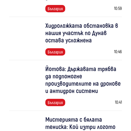
10:59
България
Хидроложката обстановка в
нашия участък по Дунав
остава усложнена
10:46
България
Йотова: Държавата трябва
да подпомогне
производителите на дронове
и антидрон системи
10:41
България
Мистерията с бялата
тениска: Кой изтри логото