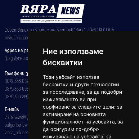
Собственик и издател на вестник "Вяра" е "АВС КО" ООД,
регистрирана на 08.05.2002 година.
Адрес на редакцията
Ние използваме
Град Дупница, ул.''Христо Ботев" 43
бисквитки
Телефони за реклама и абонаменти
Този уебсайт използва
0879 356 082
бисквитки и други технологии
0879 356 098
за проследяване, за да подобри
0879 356 289
изживяването ви при
сърфиране за следните цели:
за
Е-мейл
активиране на основната
viaranews@gmail.com
функционалност на уебсайта
,
за
balgarkanews@gmail.com
да осигурим по-добро
viara_reklama@mail.bg
изживяване на уебсайта
,
за