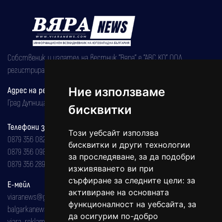
Собственик и издател на вестник "Вяра" е "АВС КО" ООД,
регистрирана на 08.05.2002 година.
Адрес на редакцията
Ние използваме
Град Дупница, ул.''Христо Ботев" 43
бисквитки
Телефони за реклама и абонаменти
Този уебсайт използва
0879 356 082
бисквитки и други технологии
0879 356 098
за проследяване, за да подобри
0879 356 289
изживяването ви при
сърфиране за следните цели:
за
Е-мейл
активиране на основната
viaranews@gmail.com
функционалност на уебсайта
,
за
balgarkanews@gmail.com
да осигурим по-добро
viara_reklama@mail.bg