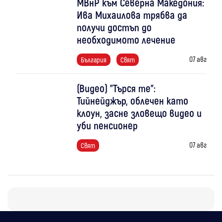
МВнР към Северна Македония:
Ива Михаилова трябва да
получи достъп до
необходимото лечение
07 авг
България
Свят
(Видео) "Търся те":
Тийнейджър, облечен като
клоун, засне зловещо видео и
уби пенсионер
07 авг
Свят