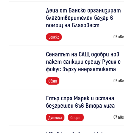
Деца от Банско организират
благотворителен базар в
помощ на Благовест
07 авг
Банско
Сенатът на САЩ одобри нов
пакет санкции срещу Русия с
фокус върху енергетиката
07 авг
Свят
Етър спря Марек и остана
безгрешен във Втора лига
07 авг
Дупница
Спорт