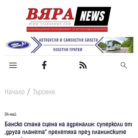
Начало
Търсене
04 май
Банско стана сцена на адреналин: суперколи от
„друга планета“ прелетяха през планинските