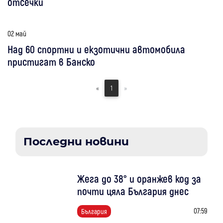
отсечки
02 май
Над 60 спортни и екзотични автомобила
пристигат в Банско
«
1
»
Последни новини
Жега до 38° и оранжев код за
почти цяла България днес
07:59
България