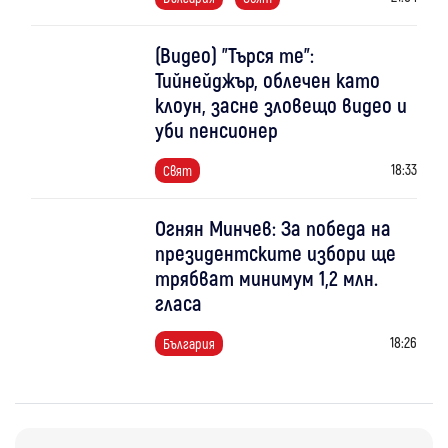
(Видео) "Търся те":
Тийнейджър, облечен като
клоун, засне зловещо видео и
уби пенсионер
18:33
Свят
Огнян Минчев: За победа на
президентските избори ще
трябват минимум 1,2 млн.
гласа
18:26
България