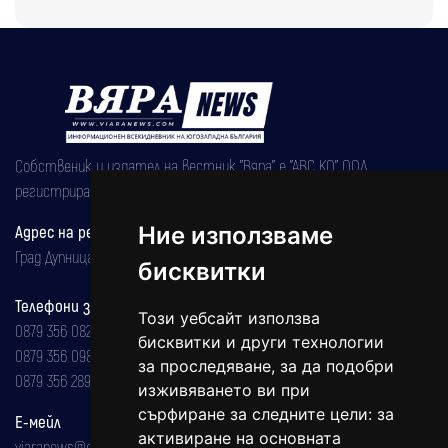
Собственик и издател на вестник "Вяра" е "АВС КО" ООД,
регистрирана на 08.05.2002 година.
Адрес на редакцията
Ние използваме
Град Дупница, ул.''Христо Ботев" 43
бисквитки
Телефони за реклама и абонаменти
Този уебсайт използва
0879 356 082
бисквитки и други технологии
0879 356 098
за проследяване, за да подобри
0879 356 289
изживяването ви при
сърфиране за следните цели:
за
Е-мейл
активиране на основната
viaranews@gmail.com