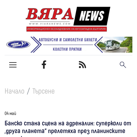
Начало
Търсене
04 май
Банско стана сцена на адреналин: суперколи от
„друга планета“ прелетяха през планинските