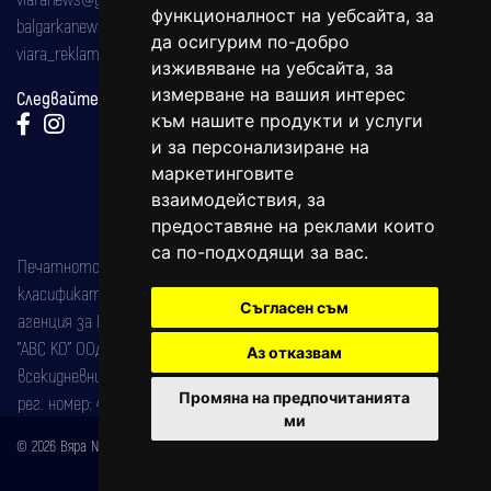
функционалност на уебсайта
,
за
balgarkanews@gmail.com
да осигурим по-добро
viara_reklama@mail.bg
изживяване на уебсайта
,
за
измерване на вашия интерес
Следвайте ни:
към нашите продукти и услуги
и за персонализиране на
маркетинговите
взаимодействия
,
за
предоставяне на реклами които
са по-подходящи за вас
.
Печатното издание на вестника е регистрирано в националния
класификатор на печатните издания (Българска национална
Съгласен съм
агенция за ISSN) под номер: ISSN 1312-4722.
"АВС КО" ООД е притежател на марката: Вяра информационен
Аз отказвам
всекидневник на югозападна България, със свидетелство за марка
Промяна на предпочитанията
рег. номер: 47857/11.05.2004 година.
ми
© 2026 Вяра News Всички права запазени!
Created by
DREAMmedia Creative Studio