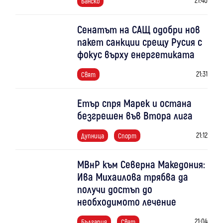
Банско
Сенатът на САЩ одобри нов
пакет санкции срещу Русия с
фокус върху енергетиката
21:31
Свят
Етър спря Марек и остана
безгрешен във Втора лига
21:12
Дупница
Спорт
МВнР към Северна Македония:
Ива Михаилова трябва да
получи достъп до
необходимото лечение
21:04
България
Свят