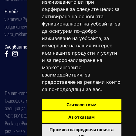
изживяването ви при
сърфиране за следните цели:
за
Е-мейл
активиране на основната
viaranews@gmail.com
функционалност на уебсайта
,
за
balgarkanews@gmail.com
да осигурим по-добро
viara_reklama@mail.bg
изживяване на уебсайта
,
за
измерване на вашия интерес
Следвайте ни:
към нашите продукти и услуги
и за персонализиране на
маркетинговите
взаимодействия
,
за
предоставяне на реклами които
са по-подходящи за вас
.
Печатното издание на вестника е регистрирано в националния
класификатор на печатните издания (Българска национална
Съгласен съм
агенция за ISSN) под номер: ISSN 1312-4722.
"АВС КО" ООД е притежател на марката: Вяра информационен
Аз отказвам
всекидневник на югозападна България, със свидетелство за марка
Промяна на предпочитанията
рег. номер: 47857/11.05.2004 година.
ми