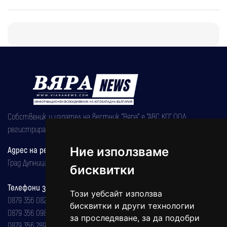
Собственик и издател на вестник "Вяра" е "АВС КО" ООД,
регистрирана на 08.05.2002 година.
Адрес на редакцията
Ние използваме
Град Дупница, ул.''Христо Ботев" 43
бисквитки
Телефони за реклама и абонаменти
Този уебсайт използва
0879 356 082
бисквитки и други технологии
0879 356 098
за проследяване, за да подобри
0879 356 289