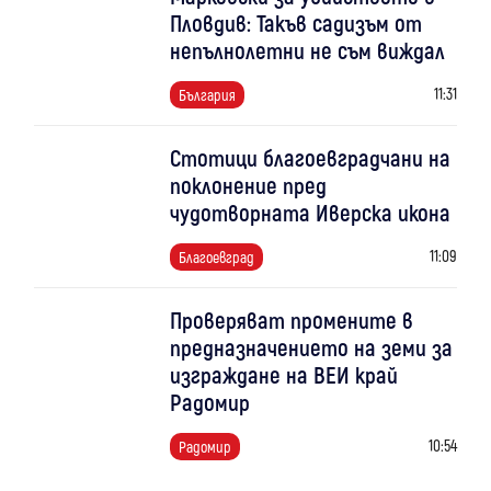
Пловдив: Такъв садизъм от
непълнолетни не съм виждал
11:31
България
Стотици благоевградчани на
поклонение пред
чудотворната Иверска икона
11:09
Благоевград
Проверяват промените в
предназначението на земи за
изграждане на ВЕИ край
Радомир
10:54
Радомир