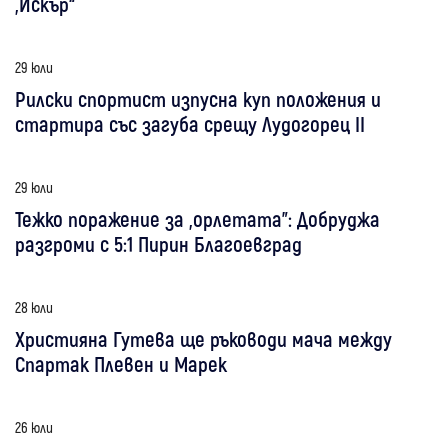
„Искър“
29 юли
Рилски спортист изпусна куп положения и
стартира със загуба срещу Лудогорец II
29 юли
Тежко поражение за „орлетата”: Добруджа
разгроми с 5:1 Пирин Благоевград
28 юли
Християна Гутева ще ръководи мача между
Спартак Плевен и Марек
26 юли