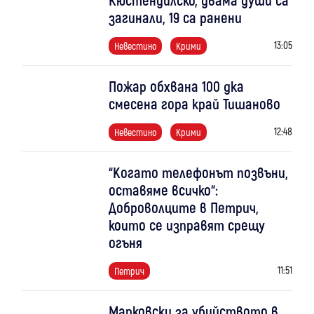
загинали, 19 са ранени
13:05
Невестино
Крими
Пожар обхвана 100 дка
смесена гора край Тишаново
12:48
Невестино
Крими
“Когато телефонът позвъни,
оставяме всичко“:
Доброволците в Петрич,
които се изправят срещу
огъня
11:51
Петрич
Марковски за убийството в