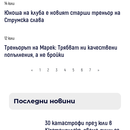
14 юли
Юноша на клуба е новият старши треньор на
Струмска слава
12 юли
Треньорът на Марек: Трябват ни качествени
попълнения, а не бройки
«
1
2
3
4
5
6
7
»
Последни новини
30 катастрофи през юли в
Кюстендилско, двама души са