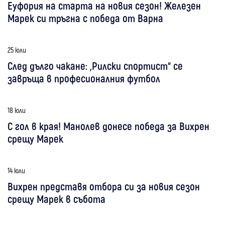
Еуфория на старта на новия сезон! Железен
Марек си тръгна с победа от Варна
25 юли
След дълго чакане: „Рилски спортист“ се
завръща в професионалния футбол
18 юли
С гол в края! Манолев донесе победа за Вихрен
срещу Марек
14 юли
Вихрен представя отбора си за новия сезон
срещу Марек в събота