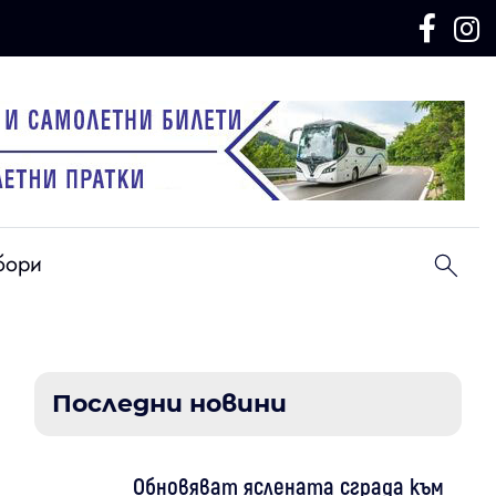
бори
Последни новини
Обновяват яслената сграда към