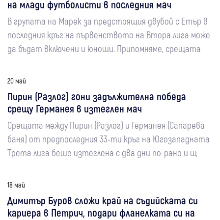
на млади футболисти в последния мач
В групата на Марек за предстоящия двубой с Етър в
последния кръг на първенството на Втора лига може
да бъдат включени и юноши. Припомняме, срещата
20 май
Пирин (Разлог) гони задължителна победа
срещу Германея в изтеглен мач
Срещата между Пирин (Разлог) и Германея (Сапарева
баня) от предпоследния 33-ти кръг на Югозападната
Трета лига беше изтеглена с два дни по-рано и щ
18 май
Димитър Буров сложи край на съдийската си
кариера в Петрич, подари фланелката си на