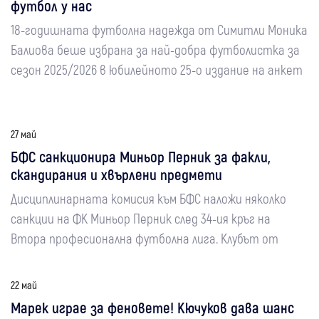
футбол у нас
18-годишната футболна надежда от Симитли Моника
Балиова беше избрана за най-добра футболистка за
сезон 2025/2026 в юбилейното 25-о издание на анкет
27 май
БФС санкционира Миньор Перник за факли,
скандирания и хвърлени предмети
Дисциплинарната комисия към БФС наложи няколко
санкции на ФК Миньор Перник след 34-ия кръг на
Втора професионална футболна лига. Клубът от
22 май
Марек играе за феновете! Кючуков дава шанс