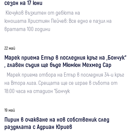
сезон на 17 юни
Кючуков възхитен от дебюта на
юношата Християн Пейчев: Все едно е пазил на
вратата 100 години
22 май
Марек приема Етър в последния кръг на „Бончук“
, главен съдия ще бъде Мюмюн Мехмед Сар
Марек приема отбора на Етър в последния 34-и кръг
на Втора лига. Срещата ще се играе в събота от
18:00 часа на стадион “Бончук
19 май
Пирин в очакване на нов собственик след
раздялата с Адриан Юриев