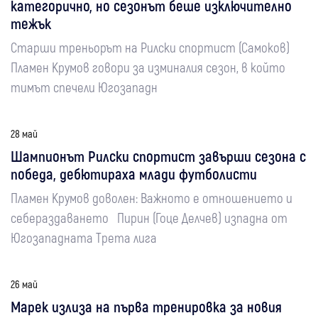
категорично, но сезонът беше изключително
тежък
Старши треньорът на Рилски спортист (Самоков)
Пламен Крумов говори за изминалия сезон, в който
тимът спечели Югозападн
28 май
Шампионът Рилски спортист завърши сезона с
победа, дебютираха млади футболисти
Пламен Крумов доволен: Важното е отношението и
себераздаването Пирин (Гоце Делчев) изпадна от
Югозападната Трета лига
26 май
Марек излиза на първа тренировка за новия