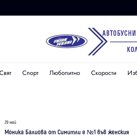
Свят
Спорт
Любопитно
Скорости
Из
29 май
Моника Балиова от Симитли е №1 във женския