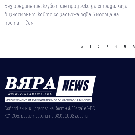
Без обединение, клубът ще продължи да страда, каза
бизнесменът, който се задържа едва 5 месеца на
поста Сам
«
1
2
3
4
5
6
Собственик и издател на вестник "Вяра" е "АВС
КО" ООД, регистрирана на 08.05.2002 година.