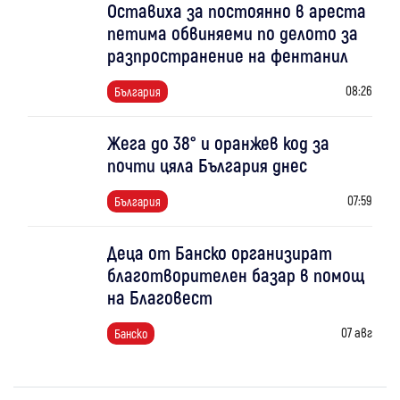
Оставиха за постоянно в ареста
петима обвиняеми по делото за
разпространение на фентанил
08:26
България
Жега до 38° и оранжев код за
почти цяла България днес
07:59
България
Деца от Банско организират
благотворителен базар в помощ
на Благовест
07 авг
Банско