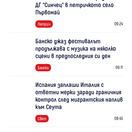
ДГ “Синчец“ в петричкото село
Първомай
09:24
Петрич
Банско джаз фестивалът
продължава с музика на няколко
сцени в предпоследния си ден
09:11
Банско
Испания заплаши Италия с
ответни мерки заради граничния
контрол след мигрантския наплив
към Сеута
08:45
Свят