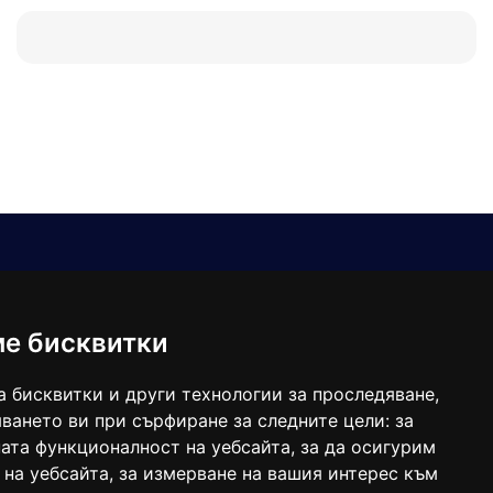
Е-мейл
Следвайте ни:
viaranews@gmail.com
balgarkanews@gmail.com
ме бисквитки
viara_reklama@mail.bg
а бисквитки и други технологии за проследяване,
ването ви при сърфиране за следните цели:
за
ата функционалност на уебсайта
,
за да осигурим
 на уебсайта
,
за измерване на вашия интерес към