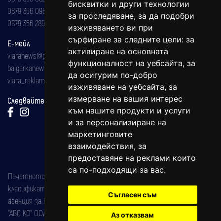
бисквитки и други технологии
0879 356 098
за проследяване, за да подобри
0879 356 289
изживяването ви при
сърфиране за следните цели:
за
Е-мейл
активиране на основната
viaranews@gmail.com
функционалност на уебсайта
,
за
balgarkanews@gmail.com
да осигурим по-добро
viara_reklama@mail.bg
изживяване на уебсайта
,
за
измерване на вашия интерес
Следвайте ни:
към нашите продукти и услуги
и за персонализиране на
маркетинговите
взаимодействия
,
за
предоставяне на реклами които
са по-подходящи за вас
.
Печатното издание на вестника е регистрирано в националния
класификатор на печатните издания (Българска национална
Съгласен съм
агенция за ISSN) под номер: ISSN 1312-4722.
"АВС КО" ООД е притежател на марката: Вяра информационен
Аз отказвам