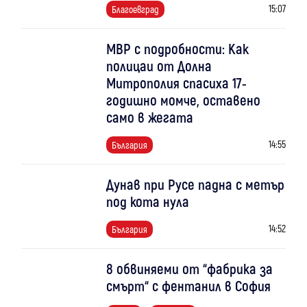
15:07
Благоевград
МВР с подробности: Как
полицаи от Долна
Митрополия спасиха 17-
годишно момче, оставено
само в жегата
14:55
България
Дунав при Русе падна с метър
под кота нула
14:52
България
8 обвиняеми от “фабрика за
смърт“ с фентанил в София