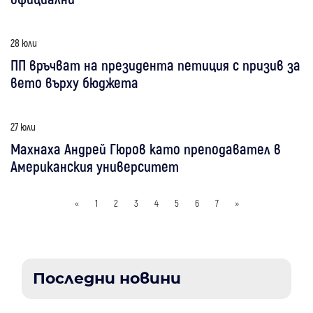
28 юли
ПП връчват на президента петиция с призив за
вето върху бюджета
27 юли
Махнаха Андрей Гюров като преподавател в
Американския университет
«
1
2
3
4
5
6
7
»
Последни новини