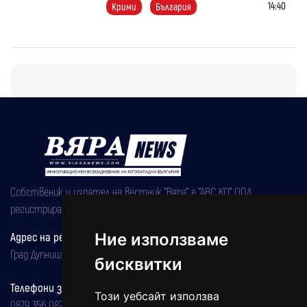
14:40
Крими
България
Собственик и издател на вестник "Вяра" е "АВС КО" ООД,
регистрирана на 08.05.2002 година.
Адрес на редакцията
Ние използваме
Град Дупница, ул.''Христо Ботев" 43
бисквитки
Телефони за реклама и абонаменти
Този уебсайт използва
0879 356 082