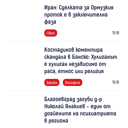
Иран: Сделката за Ормузкия
проток е в заключителна
фаза
15:18
Свят
Костадинов коментира
скандала в Банско: Хулиганът
е хулиган независимо от
раса, етнос или религия
15:16
Банско
България
Благоевград загуби д-р
Николай Янакиев – един от
доайените на психиатрията
в региона