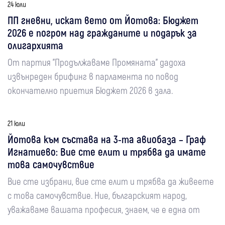
24 юли
ПП гневни, искат вето от Йотова: Бюджет
2026 е погром над гражданите и подарък за
олигархията
От партия "Продължаваме Промяната" дадоха
извънреден брифинг в парламента по повод
окончателно приетия Бюджет 2026 в зала.
21 юли
Йотова към състава на 3-та авиобаза – Граф
Игнатиево: Вие сте елит и трябва да имате
това самочувствие
Вие сте избрани, вие сте елит и трябва да живеете
с това самочувствие. Ние, българският народ,
уважаваме вашата професия, знаем, че е една от