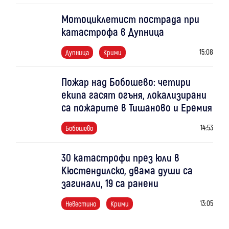
Мотоциклетист пострада при
катастрофа в Дупница
15:08
Дупница
Крими
Пожар над Бобошево: четири
екипа гасят огъня, локализирани
са пожарите в Тишаново и Еремия
14:53
Бобошево
30 катастрофи през юли в
Кюстендилско, двама души са
загинали, 19 са ранени
13:05
Невестино
Крими