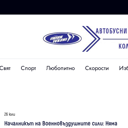
Свят
Спорт
Любопитно
Скорости
Из
26 юли
Началникът на Военновъздушните сили: Няма