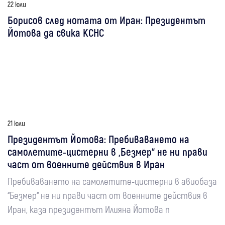
22 юли
Борисов след нотата от Иран: Президентът
Йотова да свика КСНС
21 юли
Президентът Йотова: Пребиваването на
самолетите-цистерни в „Безмер“ не ни прави
част от военните действия в Иран
Пребиваването на самолетите-цистерни в авиобаза
“Безмер“ не ни прави част от военните действия в
Иран, каза президентът Илияна Йотова п