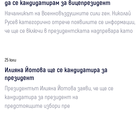
да се кандидатирам за вицепрезидент
Началникът на Военновъздушните сили ген. Николай
Русев категорично отрече появилите се информации,
че ще се включи в президентската надпревара като
25 юли
Илияна Йотова ще се кандидатира за
президент
Президентът Илияна Йотова заяви, че ще се
кандидатира за президент на
предстоящите избори пре