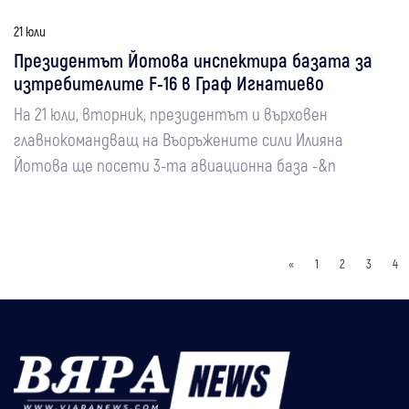
21 юли
Президентът Йотова инспектира базата за
изтребителите F-16 в Граф Игнатиево
На 21 юли, вторник, президентът и върховен
главнокомандващ на Въоръжените сили Илияна
Йотова ще посети 3-та авиационна база -&n
«
1
2
3
4