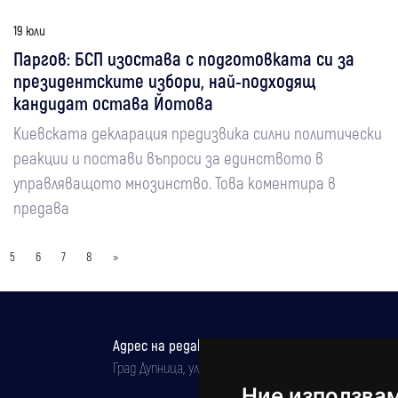
19 юли
Паргов: БСП изостава с подготовката си за
президентските избори, най-подходящ
кандидат остава Йотова
Киевската декларация предизвика силни политически
реакции и постави въпроси за единството в
управляващото мнозинство. Това коментира в
предава
5
6
7
8
»
Адрес на редакцията
Град Дупница, ул.''Христо Ботев" 43
Ние използва