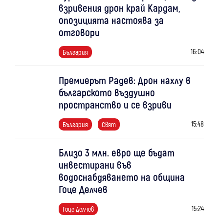
взривения дрон край Кардам,
опозицията настоява за
отговори
16:04
България
Премиерът Радев: Дрон нахлу в
българското въздушно
пространство и се взриви
15:48
България
Свят
Близо 3 млн. евро ще бъдат
инвестирани във
водоснабдяването на община
Гоце Делчев
15:24
Гоце Делчев