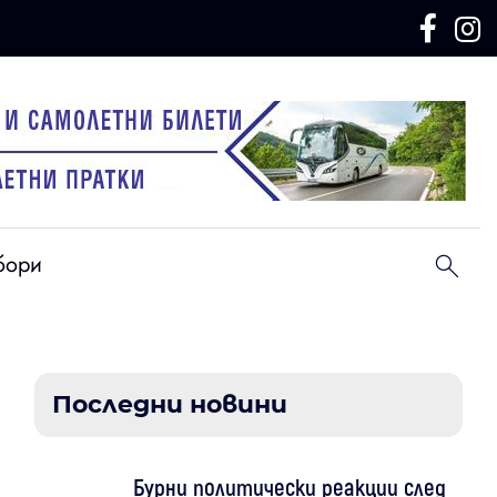
бори
Последни новини
Бурни политически реакции след