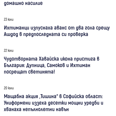
домашно насилие
23 юли
Ихтиманци изпуснаха аванс от два гола срещу
Ашдод в предпоследната си проверка
22 юли
Чудотворната Хавайска икона пристига в
България: Дупница, Самоков и Ихтиман
посрещат светинята!
20 юли
Мащабна акция „Тишина“ в Софийска област:
Униформени иззеха десетки мощни уредби и
хванаха непълнолетни навън