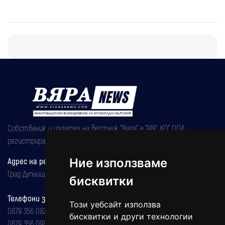
Собственик и издател на вестник "Вяра" е "АВС КО" ООД,
регистрирана на 08.05.2002 година.
Адрес на редакцията
Ние използваме
Град Дупница, ул.''Христо Ботев" 43
бисквитки
Телефони за реклама и абонаменти
Този уебсайт използва
0879 356 082
бисквитки и други технологии
0879 356 098