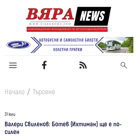
Начало
Търсене
31 юли
Валери Свиленов: Ботев (Ихтиман) ще е по-
силен