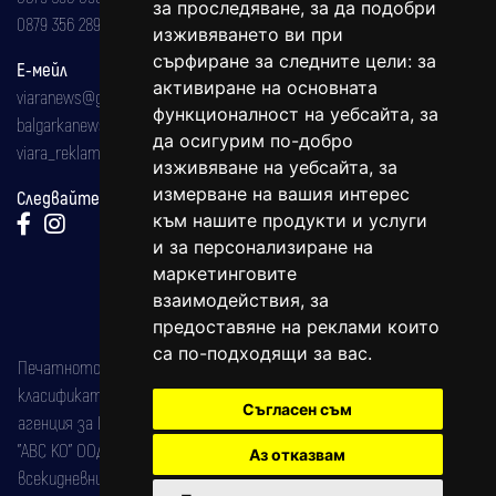
за проследяване, за да подобри
0879 356 289
изживяването ви при
сърфиране за следните цели:
за
Е-мейл
активиране на основната
viaranews@gmail.com
функционалност на уебсайта
,
за
balgarkanews@gmail.com
да осигурим по-добро
viara_reklama@mail.bg
изживяване на уебсайта
,
за
измерване на вашия интерес
Следвайте ни:
към нашите продукти и услуги
и за персонализиране на
маркетинговите
взаимодействия
,
за
предоставяне на реклами които
са по-подходящи за вас
.
Печатното издание на вестника е регистрирано в националния
класификатор на печатните издания (Българска национална
Съгласен съм
агенция за ISSN) под номер: ISSN 1312-4722.
"АВС КО" ООД е притежател на марката: Вяра информационен
Аз отказвам
всекидневник на югозападна България, със свидетелство за марка