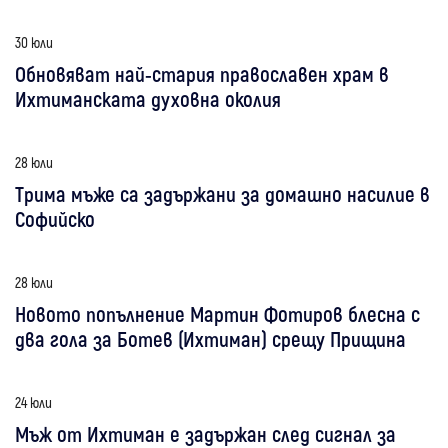
30 юли
Обновяват най-стария православен храм в
Ихтиманската духовна околия
28 юли
Трима мъже са задържани за домашно насилие в
Софийско
28 юли
Новото попълнение Мартин Фотиров блесна с
два гола за Ботев (Ихтиман) срещу Прищина
24 юли
Мъж от Ихтиман е задържан след сигнал за