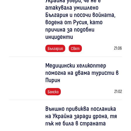
атакувала умишлено
България и посочи войната,
водена от Русия, като
причина за подобни
инциденти
21:06
България
Свят
Медицински хеликоптер
помогна на двама туристи в
Пирин
21:02
Банско
Външно привиква посланика
на Украйна заради дрона, тя
пък не била в страната