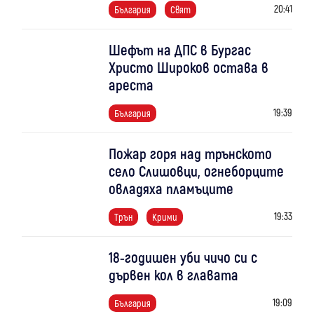
20:41
България
Свят
Шефът на ДПС в Бургас
Христо Широков остава в
ареста
19:39
България
Пожар горя над трънското
село Слишовци, огнеборците
овладяха пламъците
19:33
Трън
Крими
18-годишен уби чичо си с
дървен кол в главата
19:09
България