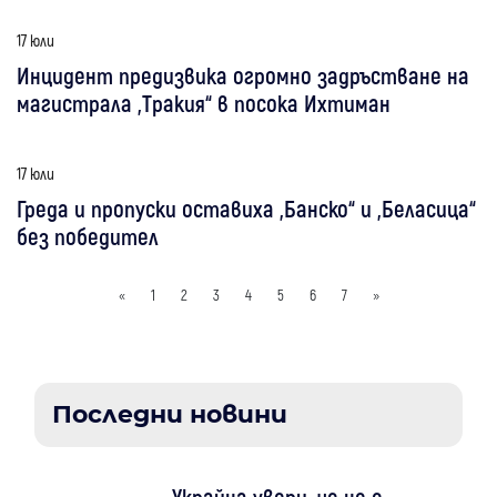
17 юли
Инцидент предизвика огромно задръстване на
магистрала „Тракия“ в посока Ихтиман
17 юли
Греда и пропуски оставиха „Банско“ и „Беласица“
без победител
«
1
2
3
4
5
6
7
»
Последни новини
Украйна увери, че не е