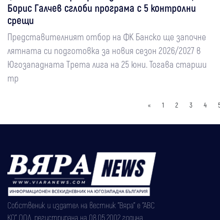
Борис Галчев сглоби програма с 5 контролни
срещи
Представителният отбор на ФК Банско ще започне
лятната си подготовка за новия сезон 2026/2027 в
Югозападната Трета лига на 25 юни. Тогава старши
тр
«
1
2
3
4
Собственик и издател на вестник "Вяра" е "АВС
КО" ООД, регистрирана на 08.05.2002 година.