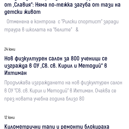
от „Славия“: Няма по-тежка загуба от тази на
детски живот
Отменена е контрола с “Рилски спортист“ заради
траура в школата на “белите“ &
24 юни
Нов физкултурен салон за 800 ученици се
изгражда в ОУ „Св. св. Кирил и Методий“ в
Ихтиман
Продължава изграждането на нов физкултурен салон
в ОУ “Св. св. Кирил и Методий“ в Ихтиман. Очаква се
през новата учебна година близо 80
12 юни
Километрични тапи и ремонти блокираха