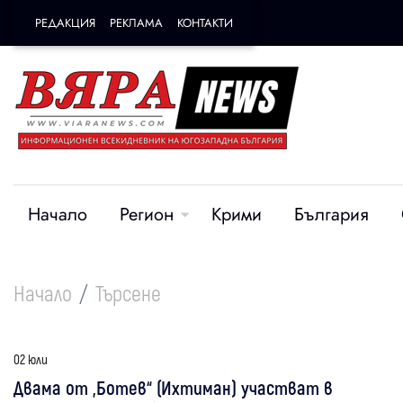
РЕДАКЦИЯ
РЕКЛАМА
КОНТАКТИ
Начало
Регион
Крими
България
Начало
Търсене
02 юли
Двама от „Ботев“ (Ихтиман) участват в