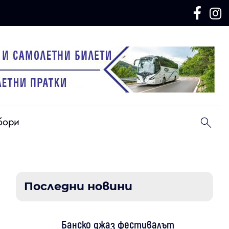
бори
Последни новини
Банско джаз фестивалът