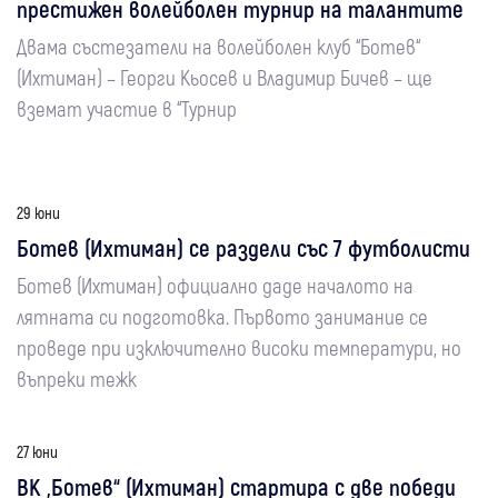
престижен волейболен турнир на талантите
Двама състезатели на волейболен клуб “Ботев“
(Ихтиман) – Георги Кьосев и Владимир Бичев – ще
вземат участие в “Турнир
29 юни
Ботев (Ихтиман) се раздели със 7 футболисти
Ботев (Ихтиман) официално даде началото на
лятната си подготовка. Първото занимание се
проведе при изключително високи температури, но
въпреки тежк
27 юни
ВК „Ботев“ (Ихтиман) стартира с две победи