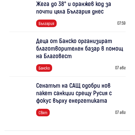
Жега до 38° и оранжев код за
почти цяла България днес
07:59
България
Деца от Банско организират
благотворителен базар в помощ
на Благовест
07 авг
Банско
Сенатът на САЩ одобри нов
пакет санкции срещу Русия с
фокус върху енергетиката
07 авг
Свят