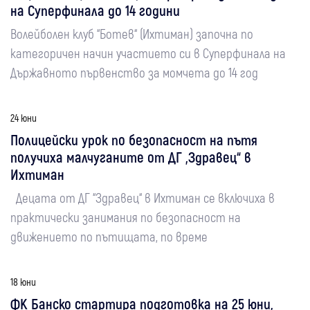
на Суперфинала до 14 години
Волейболен клуб “Ботев“ (Ихтиман) започна по
категоричен начин участието си в Суперфинала на
Държавното първенство за момчета до 14 год
24 юни
Полицейски урок по безопасност на пътя
получиха малчуганите от ДГ „Здравец“ в
Ихтиман
Децата от ДГ “Здравец“ в Ихтиман се включиха в
практически занимания по безопасност на
движението по пътищата, по време
18 юни
ФК Банско стартира подготовка на 25 юни,