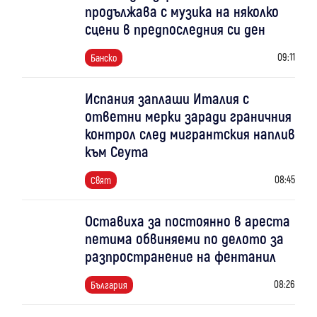
продължава с музика на няколко
сцени в предпоследния си ден
09:11
Банско
Испания заплаши Италия с
ответни мерки заради граничния
контрол след мигрантския наплив
към Сеута
08:45
Свят
Оставиха за постоянно в ареста
петима обвиняеми по делото за
разпространение на фентанил
08:26
България