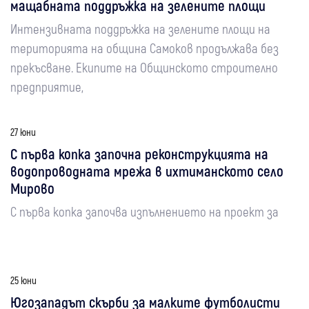
мащабната поддръжка на зелените площи
Интензивната поддръжка на зелените площи на
територията на община Самоков продължава без
прекъсване. Екипите на Общинското строително
предприятие,
27 юни
С първа копка започна реконструкцията на
водопроводната мрежа в ихтиманското село
Мирово
С първа копка започва изпълнението на проект за
25 юни
Югозападът скърби за малките футболисти