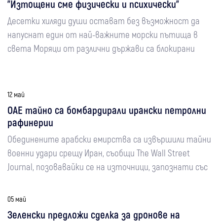
"Изтощени сме физически и психически"
Десетки хиляди души остават без възможност да
напуснат един от най-важните морски пътища в
света Моряци от различни държави са блокирани
12 май
ОАЕ тайно са бомбардирали ирански петролни
рафинерии
Обединените арабски емирства са извършили тайни
военни удари срещу Иран, съобщи The Wall Street
Journal, позовавайки се на източници, запознати със
05 май
Зеленски предложи сделка за дронове на