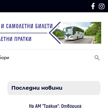
бори
Последни новини
На АМ “Тракия“: Отвориха