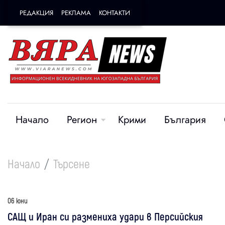
РЕДАКЦИЯ
РЕКЛАМА
КОНТАКТИ
Начало
Регион
Крими
България
Начало
Търсене
06 юни
САЩ и Иран си размениха удари в Персийския