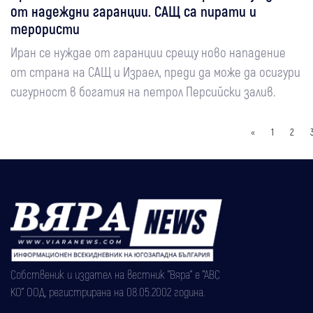
от надеждни гаранции. САЩ са пирати и
терористи
Иран се нуждае от гаранции срещу ново нападение
от страна на САЩ и Израел, преди да може да осигури
сигурност в богатия на петрол Персийски залив.
«
1
2
Собственик и издател на вестник "Вяра" е "АВС
КО" ООД, регистрирана на 08.05.2002 година.