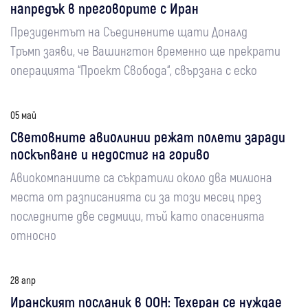
напредък в преговорите с Иран
Президентът на Съединените щати Доналд
Тръмп заяви, че Вашингтон временно ще прекрати
операцията “Проект Свобода“, свързана с еско
05 май
Световните авиолинии режат полети заради
поскъпване и недостиг на гориво
Авиокомпаниите са съкратили около два милиона
места от разписанията си за този месец през
последните две седмици, тъй като опасенията
относно
28 апр
Иранският посланик в ООН: Техеран се нуждае