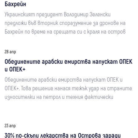
Бахрейн
Украинският президент Володимир Зеленски
предложи във вторник споразумение за дронове на
Бахрейн по време на срещата си с краля на остров
28 апр
Обединените арабски емирства напускат ОПЕК
и ОПЕК+
Обединените арабски емирства напускат ОПЕК и
ОПЕК+. Това решение нанася тежък удар на страните
износителки на петрол и техния фактически
23 апр
30% по-скъпи лекарства на Острова заради