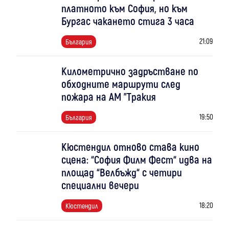
платното към София, но към
Бургас чакането стига 3 часа
21:09
България
Километрично задръстване по
обходните маршрути след
пожара на АМ "Тракия
19:50
България
Кюстендил отново става кино
сцена: “София Филм Фест“ идва на
площад “Велбъжд“ с четири
специални вечери
18:20
Кюстендил