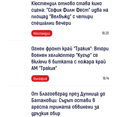
Кюстендил отново става кино
сцена: “София Филм Фест“ идва на
площад “Велбъжд“ с четири
специални вечери
18:20
Кюстендил
Огнен фронт край “Тракия“: Втори
военен хеликоптер “Кугър“ се
включи в битката с пожара край
АМ “Тракия“
18:14
България
От Благоевград през Дупница до
Батановци: Съдът остави в
ареста тримата обвинени за
дръзкия обир