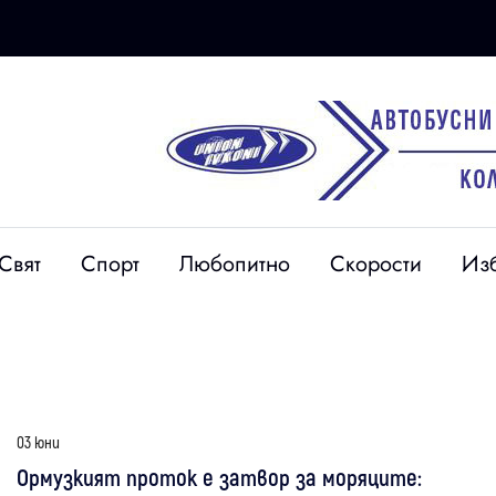
Свят
Спорт
Любопитно
Скорости
Из
03 юни
Ормузкият проток е затвор за моряците: