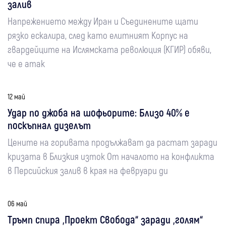
залив
Напрежението между Иран и Съединените щати
рязко ескалира, след като елитният Корпус на
гвардейците на Ислямската революция (КГИР) обяви,
че е атак
12 май
Удар по джоба на шофьорите: Близо 40% е
поскъпнал дизелът
Цените на горивата продължават да растат заради
кризата в Близкия изток От началото на конфликта
в Персийския залив в края на февруари ди
06 май
Тръмп спира „Проект Свобода“ заради „голям“