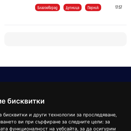
17:57
Благоевград
Дупница
Перник
Е-мейл
Следвайте ни:
viaranews@gmail.com
balgarkanews@gmail.com
ме бисквитки
viara_reklama@mail.bg
а бисквитки и други технологии за проследяване,
ването ви при сърфиране за следните цели:
за
ата функционалност на уебсайта
,
за да осигурим