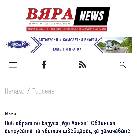
Начало
Търсене
19 юни
Нов обрат по казуса „Удо Ланге“: Обвиниха
съпругата на убития швейцарец за заличаване