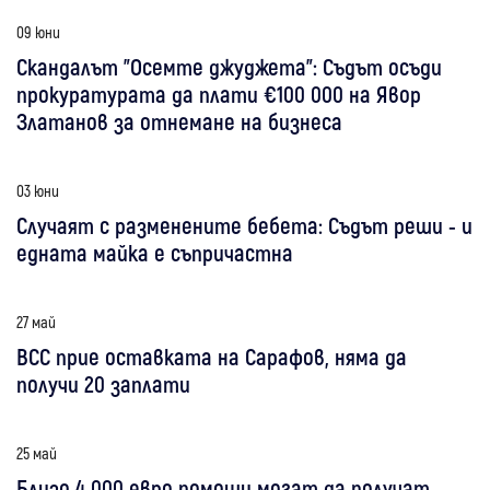
09 юни
Скандалът "Осемте джуджета": Съдът осъди
прокуратурата да плати €100 000 на Явор
Златанов за отнемане на бизнеса
03 юни
Случаят с разменените бебета: Съдът реши - и
едната майка е съпричастна
27 май
ВСС прие оставката на Сарафов, няма да
получи 20 заплати
25 май
Близо 4 000 евро помощи могат да получат