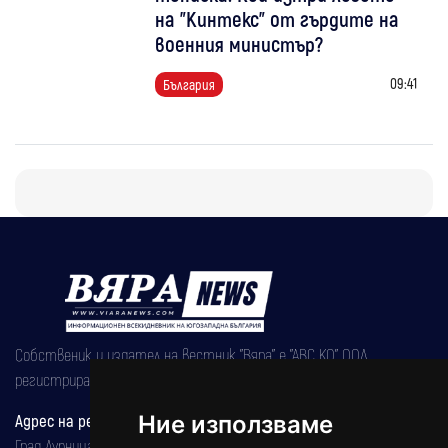
на "Кинтекс" от гърдите на
военния министър?
09:41
България
Собственик и издател на вестник "Вяра" е "АВС КО" ООД,
регистрирана на 08.05.2002 година.
Адрес на редакцията
Ние използваме
Град Дупница, ул.''Христо Ботев" 43