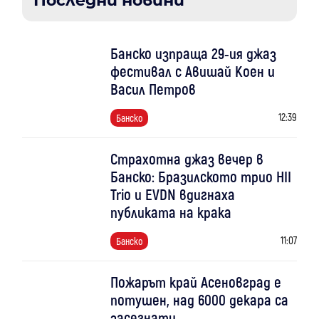
Последни новини
Банско изпраща 29-ия джаз
фестивал с Авишай Коен и
Васил Петров
12:39
Банско
Страхотна джаз вечер в
Банско: Бразилското трио HII
Trio и EVDN вдигнаха
публиката на крака
11:07
Банско
Пожарът край Асеновград е
потушен, над 6000 декара са
засегнати