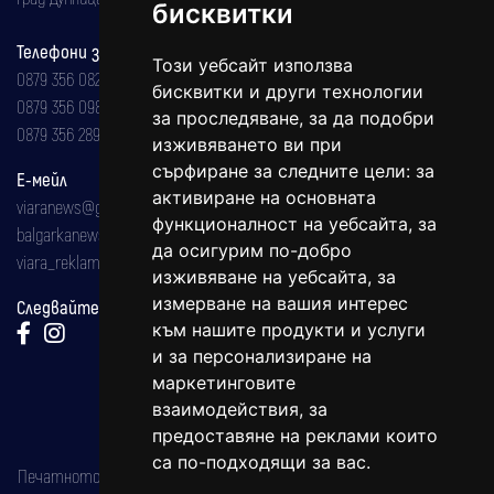
бисквитки
Телефони за реклама и абонаменти
Този уебсайт използва
0879 356 082
бисквитки и други технологии
0879 356 098
за проследяване, за да подобри
0879 356 289
изживяването ви при
сърфиране за следните цели:
за
Е-мейл
активиране на основната
viaranews@gmail.com
функционалност на уебсайта
,
за
balgarkanews@gmail.com
да осигурим по-добро
viara_reklama@mail.bg
изживяване на уебсайта
,
за
измерване на вашия интерес
Следвайте ни:
към нашите продукти и услуги
и за персонализиране на
маркетинговите
взаимодействия
,
за
предоставяне на реклами които
са по-подходящи за вас
.
Печатното издание на вестника е регистрирано в националния