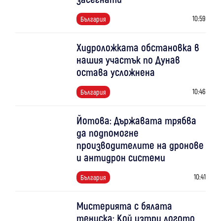
10:59
България
Хидроложката обстановка в
нашия участък по Дунав
остава усложнена
10:46
България
Йотова: Държавата трябва
да подпомогне
производителите на дронове
и антидрон системи
10:41
България
Мистерията с бялата
тениска: Кой изтри логото