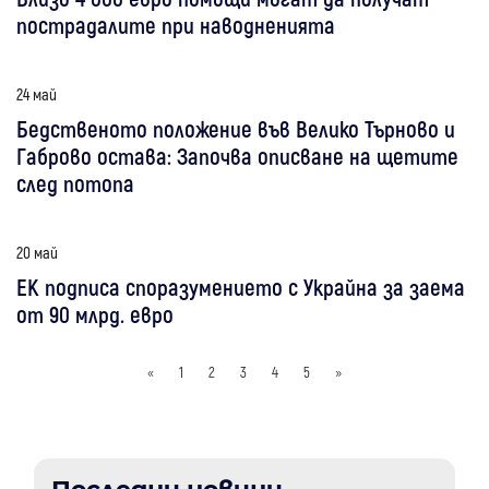
пострадалите при наводненията
24 май
Бедственото положение във Велико Търново и
Габрово остава: Започва описване на щетите
след потопа
20 май
ЕК подписа споразумението с Украйна за заема
от 90 млрд. евро
«
1
2
3
4
5
»