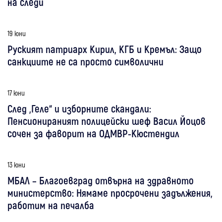
на следи
19 юни
Руският патриарх Кирил, КГБ и Кремъл: Защо
санкциите не са просто символични
17 юни
След „Геле“ и изборните скандали:
Пенсионираният полицейски шеф Васил Йоцов
сочен за фаворит на ОДМВР-Кюстендил
13 юни
МБАЛ – Благоевград отвърна на здравното
министерство: Нямаме просрочени задължения,
работим на печалба