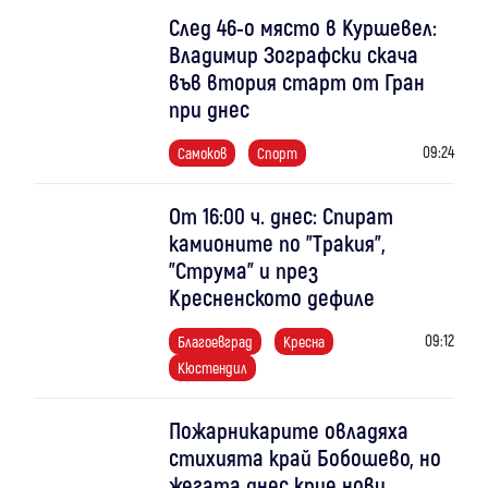
След 46-о място в Куршевел:
Владимир Зографски скача
във втория старт от Гран
при днес
09:24
Самоков
Спорт
От 16:00 ч. днес: Спират
камионите по "Тракия",
"Струма" и през
Кресненското дефиле
09:12
Благоевград
Кресна
Кюстендил
Пожарникарите овладяха
стихията край Бобошево, но
жегата днес крие нови