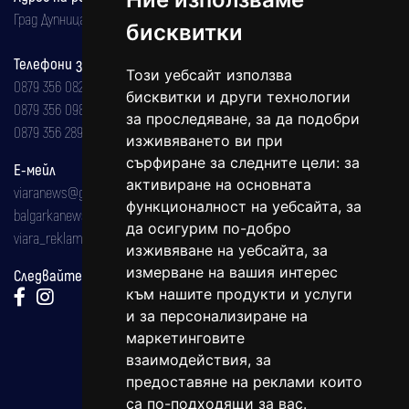
Град Дупница, ул.''Христо Ботев" 43
бисквитки
Телефони за реклама и абонаменти
Този уебсайт използва
0879 356 082
бисквитки и други технологии
0879 356 098
за проследяване, за да подобри
0879 356 289
изживяването ви при
сърфиране за следните цели:
за
Е-мейл
активиране на основната
viaranews@gmail.com
функционалност на уебсайта
,
за
balgarkanews@gmail.com
да осигурим по-добро
viara_reklama@mail.bg
изживяване на уебсайта
,
за
измерване на вашия интерес
Следвайте ни:
към нашите продукти и услуги
и за персонализиране на
маркетинговите
взаимодействия
,
за
предоставяне на реклами които
са по-подходящи за вас
.