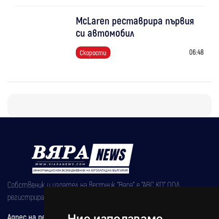
McLaren реставрира първия
си автомобил
06:48
Скорости
Собственик и издател на вестник "Вяра" е "АВС КО" ООД,
регистрирана на 08.05.2002 година.
Адрес на редакцията
Ние използваме