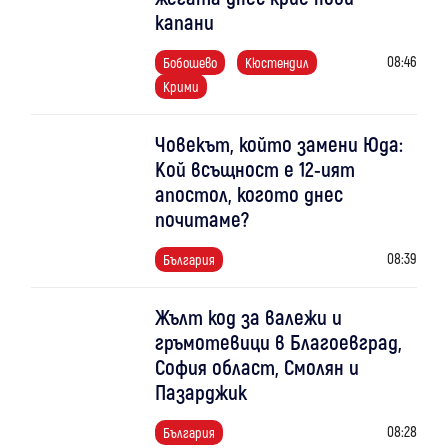
капани
08:46
Бобошево
Кюстендил
Крими
Човекът, който замени Юда:
Кой всъщност е 12-ият
апостол, когото днес
почитаме?
08:39
България
Жълт код за валежи и
гръмотевици в Благоевград,
София област, Смолян и
Пазарджик
08:28
България