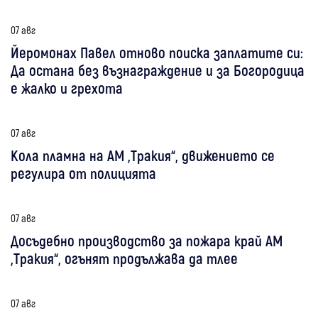
07 авг
Йеромонах Павел отново поиска заплатите си:
Да остана без възнаграждение и за Богородица
е жалко и грехота
07 авг
Кола пламна на АМ „Тракия“, движението се
регулира от полицията
07 авг
Досъдебно производство за пожара край АМ
„Тракия“, огънят продължава да тлее
07 авг