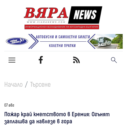
Начало
Търсене
07 авг
Пожар край кметството в Еремия: Огънят
заплашва да навлезе в гора