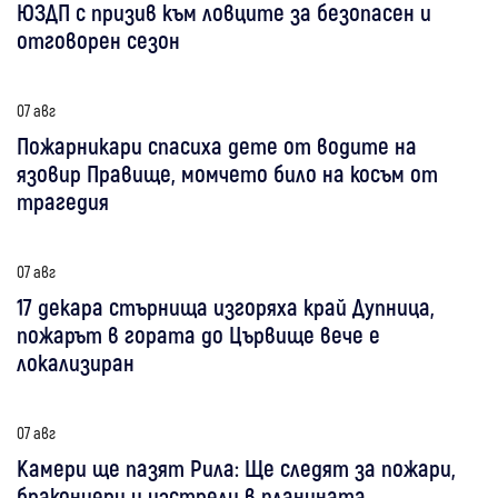
ЮЗДП с призив към ловците за безопасен и
отговорен сезон
07 авг
Пожарникари спасиха дете от водите на
язовир Правище, момчето било на косъм от
трагедия
07 авг
17 декара стърнища изгоряха край Дупница,
пожарът в гората до Цървище вече е
локализиран
07 авг
Камери ще пазят Рила: Ще следят за пожари,
бракониери и изстрели в планината