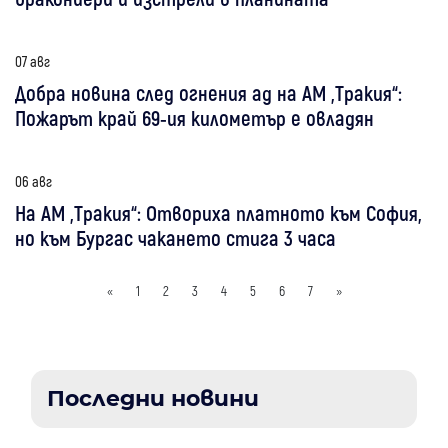
07 авг
Добра новина след огнения ад на АМ „Тракия“:
Пожарът край 69-ия километър е овладян
06 авг
На АМ „Тракия“: Отвориха платното към София,
но към Бургас чакането стига 3 часа
«
1
2
3
4
5
6
7
»
Последни новини