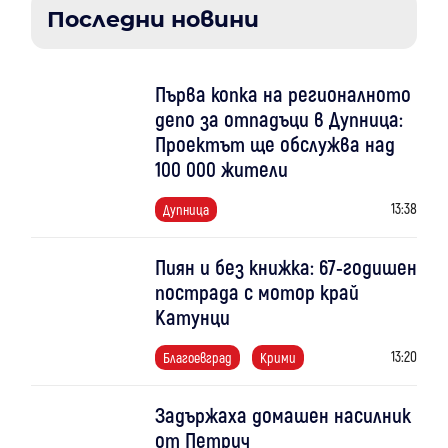
Последни новини
Първа копка на регионалното
депо за отпадъци в Дупница:
Проектът ще обслужва над
100 000 жители
13:38
Дупница
Пиян и без книжка: 67-годишен
пострада с мотор край
Катунци
13:20
Благоевград
Крими
Задържаха домашен насилник
от Петрич