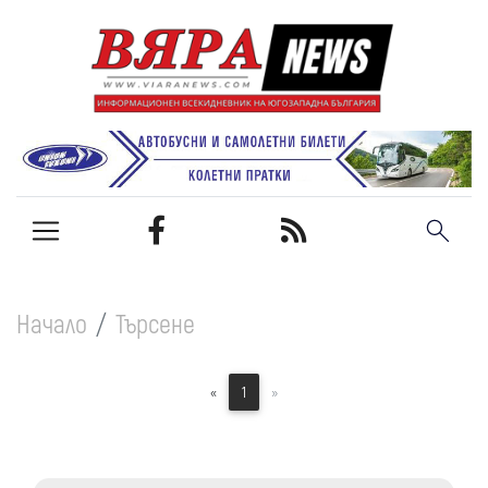
Начало
Търсене
«
1
»