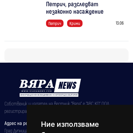
Петрич, разследват
незаконно насаждение
13:06
Петрич
Крими
Собственик и издател на вестник "Вяра" е "АВС КО" ООД,
регистрирана на 08.05.2002 година.
Адрес на редакцията
Ние използваме
Град Дупница, ул.''Христо Ботев" 43