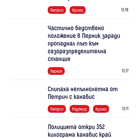
13:18
Петрич
Крими
Частично бедствено
положение в Перник заради
пропаднал път към
газоразпределителна
станция
13:17
Перник
Спипаха непълнолетна от
Петрич с канабис
13:11
Петрич
Радомир
Крими
Полицията откри 352
килограма канабис край