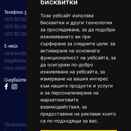
бисквитки
Телефони за реклама и абонаменти
Този уебсайт използва
0879 356 082
бисквитки и други технологии
0879 356 098
за проследяване, за да подобри
0879 356 289
изживяването ви при
сърфиране за следните цели:
за
Е-мейл
активиране на основната
viaranews@gmail.com
функционалност на уебсайта
,
за
balgarkanews@gmail.com
да осигурим по-добро
viara_reklama@mail.bg
изживяване на уебсайта
,
за
измерване на вашия интерес
Следвайте ни:
към нашите продукти и услуги
и за персонализиране на
маркетинговите
взаимодействия
,
за
предоставяне на реклами които
са по-подходящи за вас
.
Печатното издание на вестника е регистрирано в националния