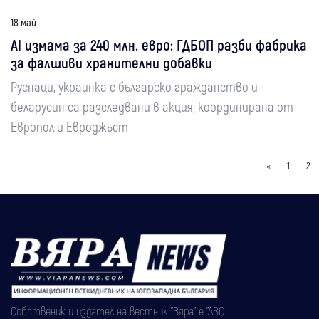
18 май
AI измама за 240 млн. евро: ГДБОП разби фабрика
за фалшиви хранителни добавки
Руснаци, украинка с българско гражданство и
беларусин са разследвани в акция, координирана от
Европол и Евроджъст
«
1
2
Собственик и издател на вестник "Вяра" е "АВС