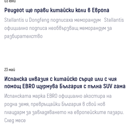
03 юни
Peugeot ще прави китайски коли в Европа
Stellantis и Dongfeng подписаха меморандум Stellantis
официално подписа необвързващ меморандум за
разбирателство
23 май
Испанска инвазия с китайско сърце или с чия
помощ EBRO щурмува България с пълна SUV гама
Испанската марка EBRO официално акостира на
родна земя, превръщайки България в свой нов
плацдарм за завладяването на европейските пазари.
След месе