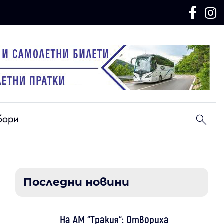
бори
Последни новини
На АМ “Тракия“: Отвориха