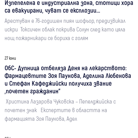
Изпепелена е индустриална зона, стотици хора
са евакуирани, чуват се експлозии...
Арестуван е 76-годишен пиян шофьор, предизвикал
искри Токсичен облак покрива Солун след като цяла
нощ пожарникари се бориха с голям
27 юни
ОбС- Дупница отбеляза Деня на лекарството:
Фармацевтите Зоя Паунова, Аделина Любенова
и Стефан Кафеджийски получиха звание
„почетен гражданин"
Христина Лазарова Чуковска – Пепелджийска с
почетен знак Експертите в областта на
фармацията Зоя Паунова, Адел