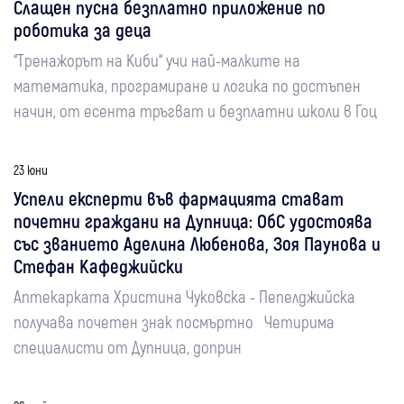
Слащен пусна безплатно приложение по
роботика за деца
“Тренажорът на Киби“ учи най-малките на
математика, програмиране и логика по достъпен
начин, от есента тръгват и безплатни школи в Гоц
23 юни
Успели експерти във фармацията стават
почетни граждани на Дупница: ОбС удостоява
със званието Аделина Любенова, Зоя Паунова и
Стефан Кафеджийски
Аптекарката Христина Чуковска - Пепелджийска
получава почетен знак посмъртно Четирима
специалисти от Дупница, доприн