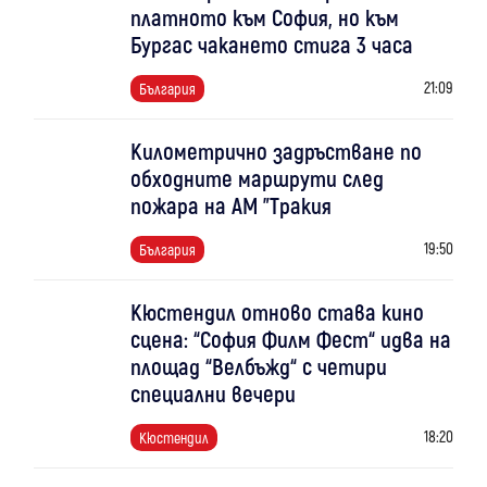
платното към София, но към
Бургас чакането стига 3 часа
21:09
България
Километрично задръстване по
обходните маршрути след
пожара на АМ "Тракия
19:50
България
Кюстендил отново става кино
сцена: “София Филм Фест“ идва на
площад “Велбъжд“ с четири
специални вечери
18:20
Кюстендил