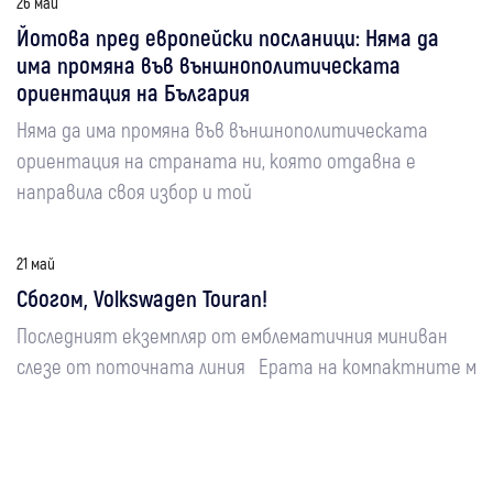
26 май
Йотова пред европейски посланици: Няма да
има промяна във външнополитическата
ориентация на България
Няма да има промяна във външнополитическата
ориентация на страната ни, която отдавна е
направила своя избор и той
21 май
Сбогом, Volkswagen Touran!
Последният екземпляр от емблематичния миниван
слезе от поточната линия Ерата на компактните м