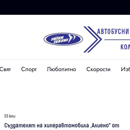
Свят
Спорт
Любопитно
Скорости
Из
03 юли
Създателят на хиперавтомобила „Алиено“ от