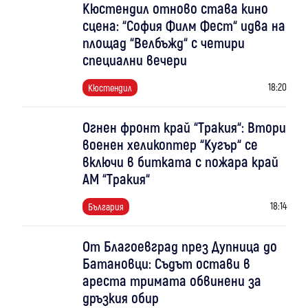
Кюстендил отново става кино
сцена: “София Филм Фест“ идва на
площад “Велбъжд“ с четири
специални вечери
18:20
Кюстендил
Огнен фронт край “Тракия“: Втори
военен хеликоптер “Кугър“ се
включи в битката с пожара край
АМ “Тракия“
18:14
България
От Благоевград през Дупница до
Батановци: Съдът остави в
ареста тримата обвинени за
дръзкия обир