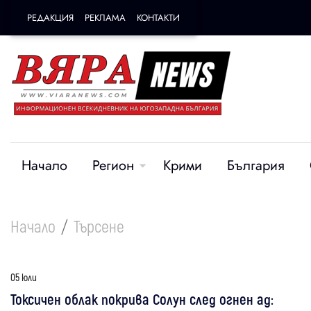
РЕДАКЦИЯ
РЕКЛАМА
КОНТАКТИ
Начало
Регион
Крими
България
Начало
Търсене
05 юли
Токсичен облак покрива Солун след огнен ад: