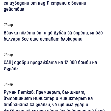
са изведени от над 11 страни с военни
действия
07 мар
Всички полети от и до Дубай са спрени, много
българи все още остават блокирани
07 мар
САЩ одобри продажбата на 12 000 бомби на
Израел
07 мар
Румен Петков: Премиерът, външният,
вътрешният министър и министърът на
отбраната са знаели, че ще има удар и
животът на хиляди наши сънародници ще бъде