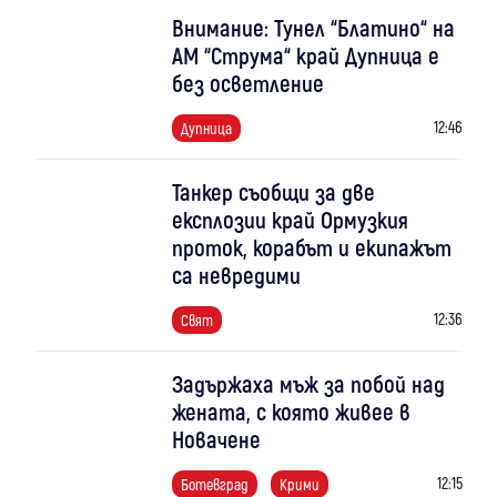
Внимание: Тунел “Блатино“ на
АМ “Струма“ край Дупница е
без осветление
12:46
Дупница
Танкер съобщи за две
експлозии край Ормузкия
проток, корабът и екипажът
са невредими
12:36
Свят
Задържаха мъж за побой над
жената, с която живее в
Новачене
12:15
Ботевград
Крими