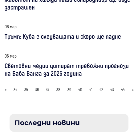
застрашен
06 мар
Тръмп: Куба е следващата и скоро ще падне
06 мар
Световни медии цитират тревожни прогнози
на Баба Ванга за 2026 година
«
34
35
36
37
38
39
40
41
42
43
44
»
Последни новини