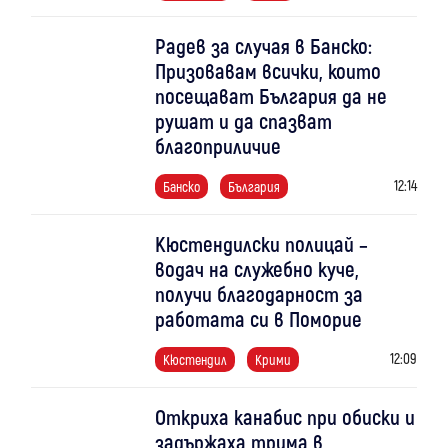
Радев за случая в Банско:
Призовавам всички, които
посещават България да не
рушат и да спазват
благоприличие
12:14
Банско
България
Кюстендилски полицай –
водач на служебно куче,
получи благодарност за
работата си в Поморие
12:09
Кюстендил
Крими
Откриха канабис при обиски и
задържаха трима в