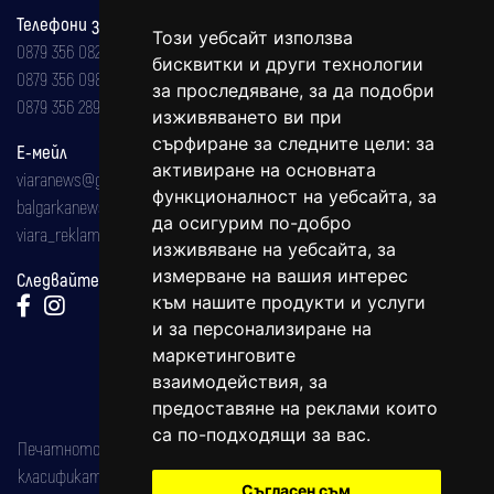
Телефони за реклама и абонаменти
Този уебсайт използва
0879 356 082
бисквитки и други технологии
0879 356 098
за проследяване, за да подобри
0879 356 289
изживяването ви при
сърфиране за следните цели:
за
Е-мейл
активиране на основната
viaranews@gmail.com
функционалност на уебсайта
,
за
balgarkanews@gmail.com
да осигурим по-добро
viara_reklama@mail.bg
изживяване на уебсайта
,
за
измерване на вашия интерес
Следвайте ни:
към нашите продукти и услуги
и за персонализиране на
маркетинговите
взаимодействия
,
за
предоставяне на реклами които
са по-подходящи за вас
.
Печатното издание на вестника е регистрирано в националния
класификатор на печатните издания (Българска национална
Съгласен съм