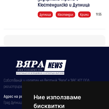
Кюстендилско и Дупница
11:55
Дупница
Кюстендил
Крими
Собственик и издател на вестник "Вяра" е "АВС КО" ООД,
регистрирана на 08.05.2002 година.
Адрес на редакцията
Ние използваме
Град Дупница, ул.''Христо Ботев" 43
бисквитки