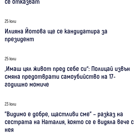
се отказват
25 юли
Илияна Йотова ще се кандидатира за
президент
25 юли
„Имаш цял живот пред себе си“: Полицай извън
смяна предотврати самоубийство на 17-
годишно момиче
23 юли
"Видимо е добре, щастливи сме" – разказ на
сестрата на Наталия, която се е видяла вече с
нея