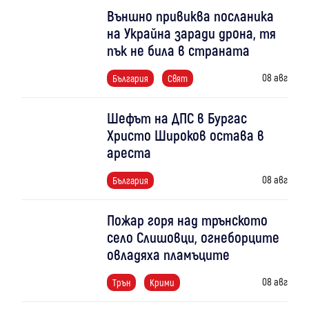
Външно привиква посланика
на Украйна заради дрона, тя
пък не била в страната
08 авг
България
Свят
Шефът на ДПС в Бургас
Христо Широков остава в
ареста
08 авг
България
Пожар горя над трънското
село Слишовци, огнеборците
овладяха пламъците
08 авг
Трън
Крими