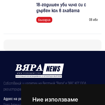
18-годишен уби чичо си с
дървен кол в главата
08 авг
България
Собственик и издател на вестник "Вяра" е "АВС КО" ООД,
регистрирана на 08.05.2002 година.
Адрес на редакцията
Ние използваме
Град Дупница, ул.''Христо Ботев" 43