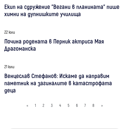
Екип на сдружение "Вегани в планината" пише
химни на дупнишките училища
22 юли
Почина родената в Перник актриса Мая
Драгоманска
21 юли
Венцеслав Стефанов: Искаме да направим
паметник на загиналите в катастрофата
деца
«
1
2
3
4
5
6
7
8
»