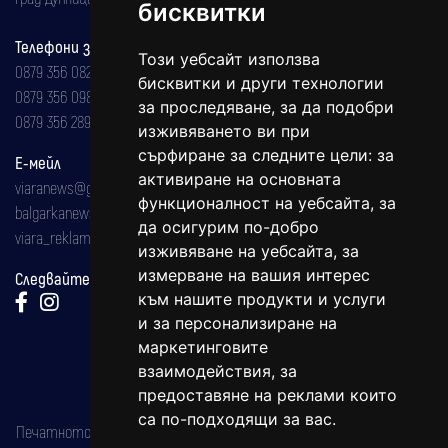
бисквитки
Телефони за реклама и абонаменти
Този уебсайт използва
0879 356 082
бисквитки и други технологии
0879 356 098
за проследяване, за да подобри
0879 356 289
изживяването ви при
сърфиране за следните цели:
за
Е-мейл
активиране на основната
viaranews@gmail.com
функционалност на уебсайта
,
за
balgarkanews@gmail.com
да осигурим по-добро
viara_reklama@mail.bg
изживяване на уебсайта
,
за
измерване на вашия интерес
Следвайте ни:
към нашите продукти и услуги
и за персонализиране на
маркетинговите
взаимодействия
,
за
предоставяне на реклами които
са по-подходящи за вас
.
Печатното издание на вестника е регистрирано в националния