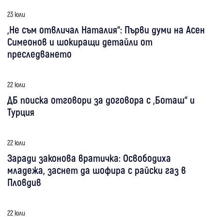
23 юли
„Не съм отвличал Наталия“: Първи думи на Асен
Симеонов и шокиращи детайли от
преследването
22 юли
ДБ поиска отговори за договора с „Боташ“ и
Турция
22 юли
Заради законова вратичка: Освободиха
младежа, заснет да шофира с райски газ в
Пловдив
22 юли