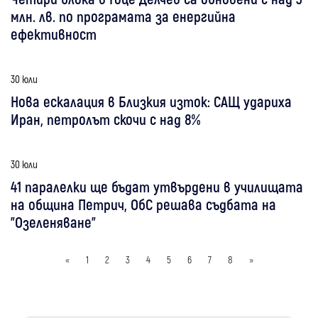
млн. лв. по програмата за енергийна
ефективност
30 юли
Нова ескалация в Близкия изток: САЩ удариха
Иран, петролът скочи с над 8%
30 юли
41 паралелки ще бъдат утвърдени в училищата
на община Петрич, ОбС решава съдбата на
"Озеленяване"
«
1
2
3
4
5
6
7
8
»