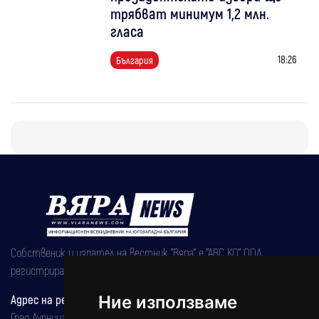
трябват минимум 1,2 млн.
гласа
18:26
България
Собственик и издател на вестник "Вяра" е "АВС КО" ООД,
регистрирана на 08.05.2002 година.
Адрес на редакцията
Ние използваме
Град Дупница, ул.''Христо Ботев" 43