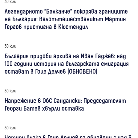
30 юли
Легендарното "Балканче" покорява границите
на България: Велопътешественикът Мартин
Гергов пристигна в Кюстендил
30 юли
България придоби архива на Иван Гаджев: над
100 години история на българската емиграция
остават в Гоце Делчев (ОБНОВЕНО)
30 юли
Напрежение в ОбС Сандански: Председателят
Георги Батев хвърли оставка
30 юли
Четири блока в Гоце Делчев са обновени с над 3