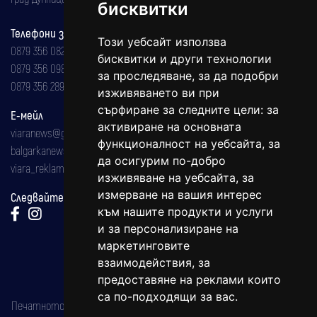
бисквитки
Телефони за реклама и абонаменти
Този уебсайт използва
0879 356 082
бисквитки и други технологии
0879 356 098
за проследяване, за да подобри
0879 356 289
изживяването ви при
сърфиране за следните цели:
за
Е-мейл
активиране на основната
viaranews@gmail.com
функционалност на уебсайта
,
за
balgarkanews@gmail.com
да осигурим по-добро
viara_reklama@mail.bg
изживяване на уебсайта
,
за
измерване на вашия интерес
Следвайте ни:
към нашите продукти и услуги
и за персонализиране на
маркетинговите
взаимодействия
,
за
предоставяне на реклами които
са по-подходящи за вас
.
Печатното издание на вестника е регистрирано в националния