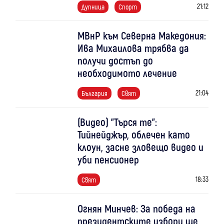
21:12
Дупница
Спорт
МВнР към Северна Македония:
Ива Михаилова трябва да
получи достъп до
необходимото лечение
21:04
България
Свят
(Видео) "Търся те":
Тийнейджър, облечен като
клоун, засне зловещо видео и
уби пенсионер
18:33
Свят
Огнян Минчев: За победа на
президентските избори ще