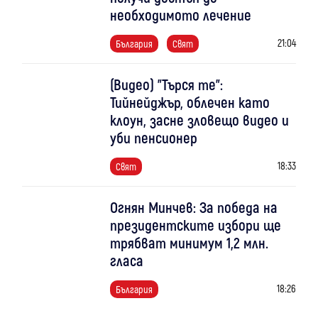
необходимото лечение
21:04
България
Свят
(Видео) "Търся те":
Тийнейджър, облечен като
клоун, засне зловещо видео и
уби пенсионер
18:33
Свят
Огнян Минчев: За победа на
президентските избори ще
трябват минимум 1,2 млн.
гласа
18:26
България