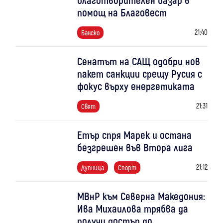
помощ на Благовест
21:40
Банско
Сенатът на САЩ одобри нов
пакет санкции срещу Русия с
фокус върху енергетиката
21:31
Свят
Етър спря Марек и остана
безгрешен във Втора лига
21:12
Дупница
Спорт
МВнР към Северна Македония:
Ива Михаилова трябва да
получи достъп до