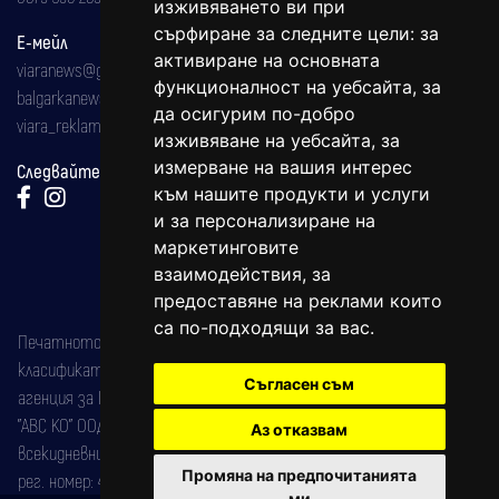
изживяването ви при
сърфиране за следните цели:
за
Е-мейл
активиране на основната
viaranews@gmail.com
функционалност на уебсайта
,
за
balgarkanews@gmail.com
да осигурим по-добро
viara_reklama@mail.bg
изживяване на уебсайта
,
за
измерване на вашия интерес
Следвайте ни:
към нашите продукти и услуги
и за персонализиране на
маркетинговите
взаимодействия
,
за
предоставяне на реклами които
са по-подходящи за вас
.
Печатното издание на вестника е регистрирано в националния
класификатор на печатните издания (Българска национална
Съгласен съм
агенция за ISSN) под номер: ISSN 1312-4722.
"АВС КО" ООД е притежател на марката: Вяра информационен
Аз отказвам
всекидневник на югозападна България, със свидетелство за марка
Промяна на предпочитанията
рег. номер: 47857/11.05.2004 година.
ми