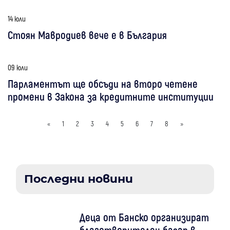
14 юли
Стоян Мавродиев вече е в България
09 юли
Парламентът ще обсъди на второ четене
промени в Закона за кредитните институции
«
1
2
3
4
5
6
7
8
»
Последни новини
Деца от Банско организират
благотворителен базар в