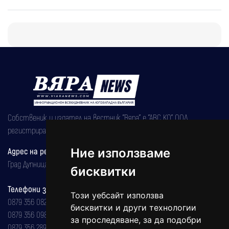
Собственик и издател на вестник "Вяра" е "АВС КО" ООД,
регистрирана на 08.05.2002 година.
Адрес на редакцията
Ние използваме
Град Дупница, ул.''Христо Ботев" 43
бисквитки
Телефони за реклама и абонаменти
Този уебсайт използва
0879 356 082
бисквитки и други технологии
0879 356 098
за проследяване, за да подобри
0879 356 289