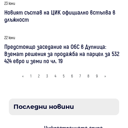
23 юни
Новият състав на ЦИК официално встъпва в
длъжност
22 юни
Предстоящо заседание на ОбС в Дупница:
Вземат решения за продажба на парцел за 532
424 евро и земи по чл. 19
«
1
2
3
4
5
6
7
8
9
»
Последни новини
Чуждестранната група