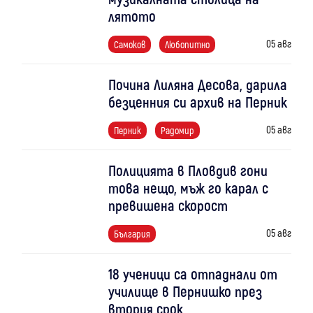
лятото
05 авг
Самоков
Любопитно
Почина Лиляна Десова, дарила
безценния си архив на Перник
05 авг
Перник
Радомир
Полицията в Пловдив гони
това нещо, мъж го карал с
превишена скорост
05 авг
България
18 ученици са отпаднали от
училище в Пернишко през
втория срок