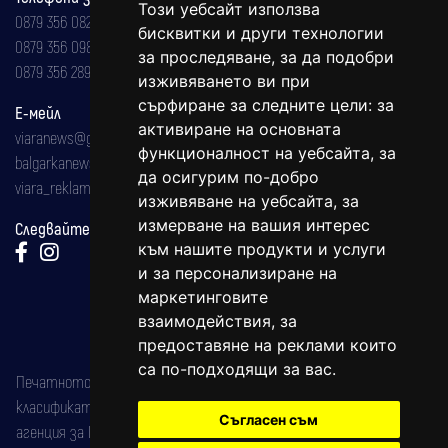
Този уебсайт използва
0879 356 082
бисквитки и други технологии
0879 356 098
за проследяване, за да подобри
0879 356 289
изживяването ви при
сърфиране за следните цели:
за
Е-мейл
активиране на основната
viaranews@gmail.com
функционалност на уебсайта
,
за
balgarkanews@gmail.com
да осигурим по-добро
viara_reklama@mail.bg
изживяване на уебсайта
,
за
измерване на вашия интерес
Следвайте ни:
към нашите продукти и услуги
и за персонализиране на
маркетинговите
взаимодействия
,
за
предоставяне на реклами които
са по-подходящи за вас
.
Печатното издание на вестника е регистрирано в националния
класификатор на печатните издания (Българска национална
Съгласен съм
агенция за ISSN) под номер: ISSN 1312-4722.