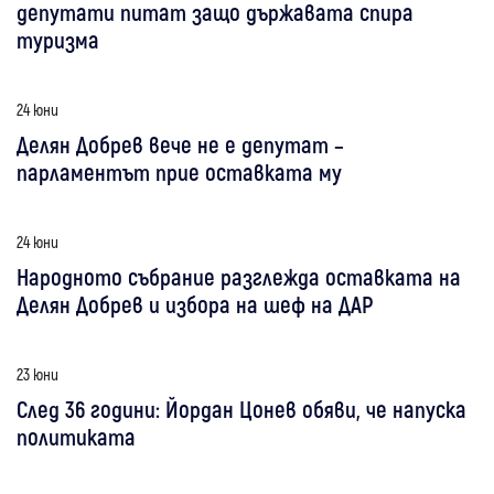
депутати питат защо държавата спира
туризма
24 юни
Делян Добрев вече не е депутат –
парламентът прие оставката му
24 юни
Народното събрание разглежда оставката на
Делян Добрев и избора на шеф на ДАР
23 юни
След 36 години: Йордан Цонев обяви, че напуска
политиката