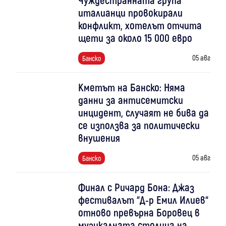
италианци провокирали
конфликт, хотелът отчита
щети за около 15 000 евро
05 авг
Банско
Кметът на Банско: Няма
данни за антисемитски
инцидент, случаят не бива да
се използва за политически
внушения
05 авг
Банско
Финал с Ричард Бона: Джаз
фестивалът “Д-р Емил Илиев“
отново превърна Боровец в
музикалната столица на