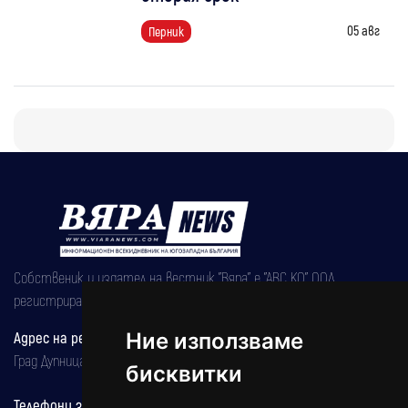
05 авг
Перник
Собственик и издател на вестник "Вяра" е "АВС КО" ООД,
регистрирана на 08.05.2002 година.
Адрес на редакцията
Ние използваме
Град Дупница, ул.''Христо Ботев" 43
бисквитки
Телефони за реклама и абонаменти