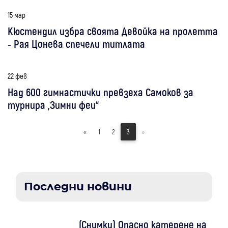
15 мар
Кюстендил избра своята Девойка на пролетта
- Рая Цонева спечели титлата
22 фев
Над 600 гимнастички превзеха Самоков за
турнира „Зимни феи“
«
1
2
3
»
Последни новини
(Снимки) Опасно катерене на