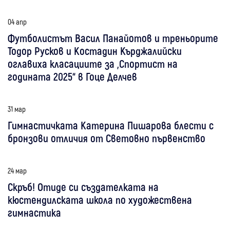
04 апр
Футболистът Васил Панайотов и треньорите
Тодор Русков и Костадин Кърджалийски
оглавиха класациите за „Спортист на
годината 2025“ в Гоце Делчев
31 мар
Гимнастичката Катерина Пишарова блести с
бронзови отличия от Световно първенство
24 мар
Скръб! Отиде си създателката на
кюстендилската школа по художествена
гимнастика