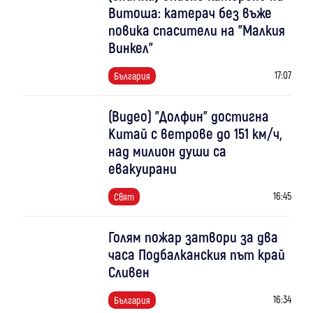
Витоша: катерач без въже
повика спасители на "Малкия
Винкел"
17:07
България
(Видео) "Долфин" достигна
Китай с ветрове до 151 км/ч,
над милион души са
евакуирани
16:45
Свят
Голям пожар затвори за два
часа Подбалканския път край
Сливен
16:34
България