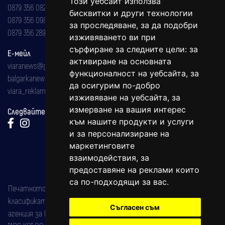
Този уебсайт използва
0879 356 082
бисквитки и други технологии
0879 356 098
за проследяване, за да подобри
0879 356 289
изживяването ви при
сърфиране за следните цели:
за
Е-мейл
активиране на основната
viaranews@gmail.com
функционалност на уебсайта
,
за
balgarkanews@gmail.com
да осигурим по-добро
viara_reklama@mail.bg
изживяване на уебсайта
,
за
измерване на вашия интерес
Следвайте ни:
към нашите продукти и услуги
и за персонализиране на
маркетинговите
взаимодействия
,
за
предоставяне на реклами които
са по-подходящи за вас
.
Печатното издание на вестника е регистрирано в националния
класификатор на печатните издания (Българска национална
Съгласен съм
агенция за ISSN) под номер: ISSN 1312-4722.