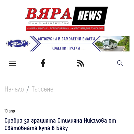
Начало
Търсене
19 апр
Сребро за грацията Стилияна Николова от
Световната купа в Баку