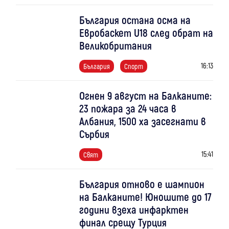
България остана осма на
Евробаскет U18 след обрат на
Великобритания
16:13
България
Спорт
Огнен 9 август на Балканите:
23 пожара за 24 часа в
Албания, 1500 ха засегнати в
Сърбия
15:41
Свят
България отново е шампион
на Балканите! Юношите до 17
години взеха инфарктен
финал срещу Турция