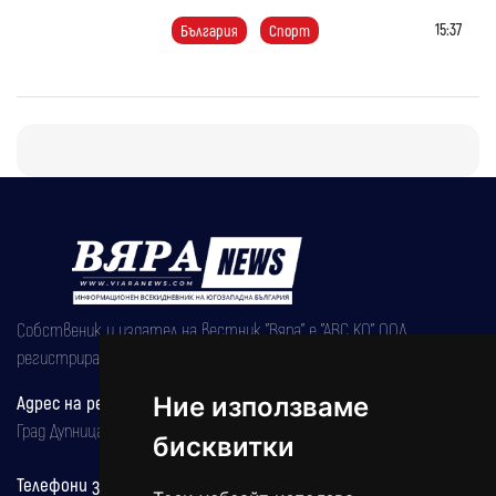
15:37
България
Спорт
Собственик и издател на вестник "Вяра" е "АВС КО" ООД,
регистрирана на 08.05.2002 година.
Адрес на редакцията
Ние използваме
Град Дупница, ул.''Христо Ботев" 43
бисквитки
Телефони за реклама и абонаменти